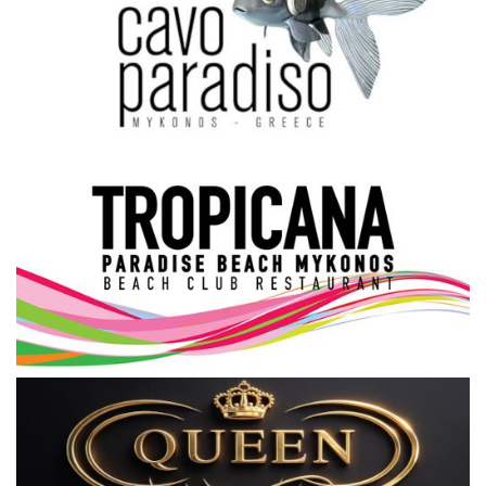
Science & Tech
Aegean Islands
Σεβασμιώτατος Δωρόθεος Β’
Cost Of Living Crisis
Opinion + Analysis
L’Art des Sens
All News
Local Elections 2023
About