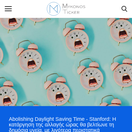
Contact Us
Politique
Business
Travel
World
Abolishing Daylight Saving Time - Stanford: Η
Style Adorés
κατάργηση της αλλαγής ώρας θα βελτίωνε τη
δημόσια υγεία, με λιγότερα περιστατικά