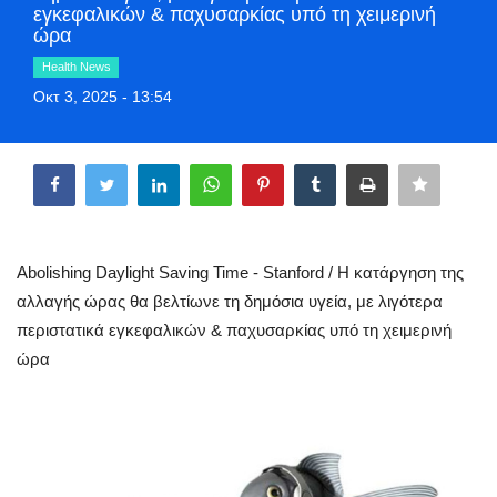
εγκεφαλικών & παχυσαρκίας υπό τη χειμερινή
Greece
ώρα
Health News
Entertainment
Οκτ 3, 2025 - 13:54
Arts & Culture
Share
Mykonos
Mykonos Ticker TV
Abolishing Daylight Saving Time - Stanford / Η κατάργηση της
αλλαγής ώρας θα βελτίωνε τη δημόσια υγεία, με λιγότερα
Sport
περιστατικά εγκεφαλικών & παχυσαρκίας υπό τη χειμερινή
ώρα
Sustainability
Health
In Pictures