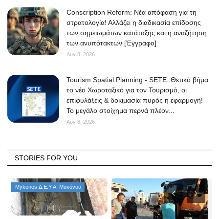
Conscription Reform: Νέα απόφαση για τη
στρατολογία! Αλλάζει η διαδικασία επίδοσης
των σημειωμάτων κατάταξης και η αναζήτηση
των ανυπότακτων [Έγγραφο]
Αυγ 8, 2026
Tourism Spatial Planning - SETE: Θετικό βήμα
το νέο Χωροταξικό για τον Τουρισμό, οι
επιφυλάξεις & δοκιμασία πυρός η εφαρμογή!
Το μεγάλο στοίχημα περνά πλέον...
Αυγ 8, 2026
STORIES FOR YOU
Mykonos Δ.Ε.Υ.Α. Μυκόνου