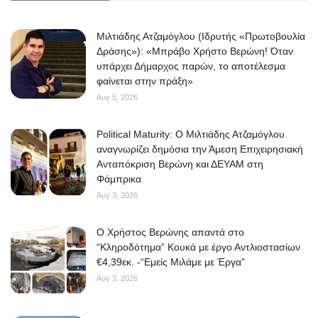
Μιλτιάδης Ατζαμόγλου (Ιδρυτής «Πρωτοβουλία
Δράσης»): «Μπράβο Χρήστο Βερώνη! Όταν
υπάρχει Δήμαρχος παρών, το αποτέλεσμα
φαίνεται στην πράξη»
Αυγ 5, 2026
Political Maturity: Ο Μιλτιάδης Ατζαμόγλου
αναγνωρίζει δημόσια την Άμεση Επιχειρησιακή
Ανταπόκριση Βερώνη και ΔΕΥΑΜ στη
Φάμπρικα
Αυγ 3, 2026
O Χρήστος Βερώνης απαντά στο
“Κληροδότημα” Κουκά με έργο Αντλιοστασίων
€4,39εκ. -“Εμείς Μιλάμε με Έργα”
Αυγ 3, 2026