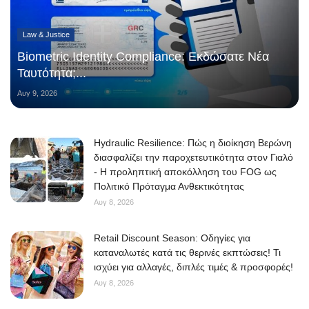
Law & Justice
Biometric Identity Compliance: Εκδώσατε Νέα
Ταυτότητα;...
Αυγ 9, 2026
Hydraulic Resilience: Πώς η διοίκηση Βερώνη
διασφαλίζει την παροχετευτικότητα στον Γιαλό
- Η προληπτική αποκόλληση του FOG ως
Πολιτικό Πρόταγμα Ανθεκτικότητας
Αυγ 8, 2026
Retail Discount Season: Οδηγίες για
καταναλωτές κατά τις θερινές εκπτώσεις! Τι
ισχύει για αλλαγές, διπλές τιμές & προσφορές!
Αυγ 8, 2026