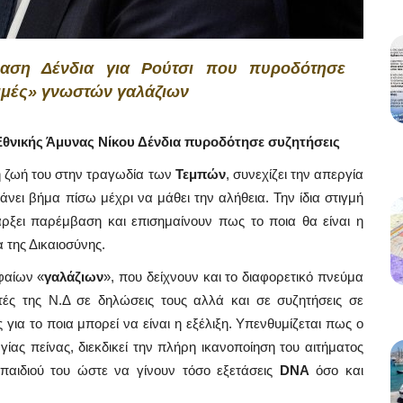
ση Δένδια για Ρούτσι που πυροδότησε
αμμές» γνωστών γαλάζιων
Εθνικής Άμυνας Νίκου Δένδια πυροδότησε συζητήσεις
 ζωή του στην τραγωδία των
Τεμπών
, συνεχίζει την απεργία
άνει βήμα πίσω μέχρι να μάθει την αλήθεια. Την ίδια στιγμή
ξει παρέμβαση και επισημαίνουν πως το ποια θα είναι η
 της Δικαιοσύνης.
φαίων «
γαλάζιων
», που δείχνουν και το διαφορετικό πνεύμα
ές της Ν.Δ σε δηλώσεις τους αλλά και σε συζητήσεις σε
ια το ποια μπορεί να είναι η εξέλιξη. Υπενθυμίζεται πως ο
ας πείνας, διεκδικεί την πλήρη ικανοποίηση του αιτήματος
παιδιού του ώστε να γίνουν τόσο εξετάσεις
DNA
όσο και