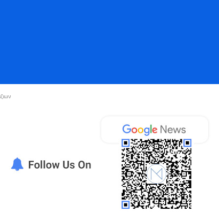
άζιων