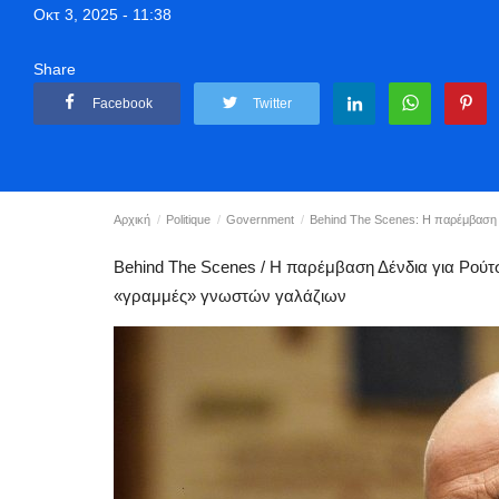
Οκτ 3, 2025 - 11:38
Share
Facebook
Twitter
Αρχική
Politique
Government
Behind The Scenes: H παρέμβαση Δ
Behind The Scenes / Η παρέμβαση Δένδια για Ρούτσ
«γραμμές» γνωστών γαλάζιων