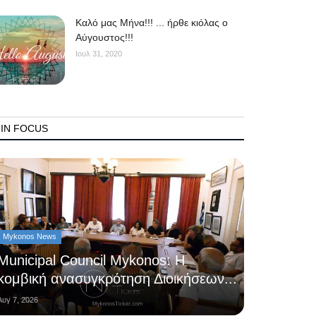
Kαλό μας Μήνα!!! ... ήρθε κιόλας ο
Αύγουστος!!!
Ιουλ 31, 2020
IN FOCUS
Mykonos News
Municipal Council Mykonos: Η
κομβική ανασυγκρότηση Διοικήσεων...
Αυγ 7, 2026