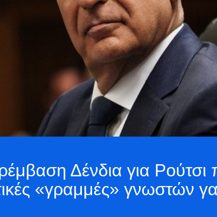
ρέμβαση Δένδια για Ρούτσι
ετικές «γραμμές» γνωστών γ