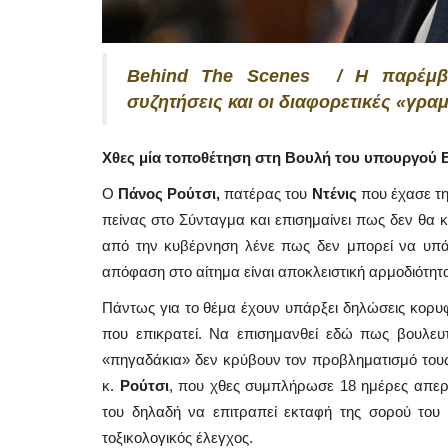
Behind The Scenes / Η παρέμβα
συζητήσεις και οι διαφορετικές «γρ
Χθες μία τοποθέτηση στη Βουλή του υπουργού 
Ο
Πάνος Ρούτσι,
πατέρας του
Ντένις
που έχασε τη
πείνας στο Σύνταγμα και επισημαίνει πως δεν θα κ
από την κυβέρνηση λένε πως δεν μπορεί να υπάρ
απόφαση στο αίτημα είναι αποκλειστική αρμοδιότητα
Πάντως για το θέμα έχουν υπάρξει δηλώσεις κορυ
που επικρατεί. Να επισημανθεί εδώ πως βουλευτ
«πηγαδάκια» δεν κρύβουν τον προβληματισμό τους γ
κ.
Ρούτσι
, που χθες συμπλήρωσε 18 ημέρες απεργί
του δηλαδή να επιτραπεί εκταφή της σορού του 
τοξικολογικός έλεγχος.