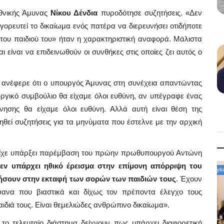
θνικής Άμυνας
Νίκου Δένδια
πυροδότησε συζητήσεις. «Δεν
γορευτεί το δικαίωμα ενός πατέρα να διερευνήσει οτιδήποτε
το του παιδιού του» ήταν η χαρακτηριστική αναφορά. Μάλιστα
 είναι να επιδεινωθούν οι συνθήκες στις οποίες ζει αυτός ο
 ανέφερε ότι ο υπουργός Άμυνας στη συνέχεια απαντώντας
γικό συμβούλιο θα είχαμε όλοι ευθύνη, αν υπέγραφε ένας
νησης θα είχαμε όλοι ευθύνη. Αλλά αυτή είναι θέση της
ηθεί συζητήσεις για τα μηνύματα που έστελνε με την αρχική
 είχε υπάρξει παρέμβαση του πρώην πρωθυπουργού Αντώνη
εν υπάρχει ηθικό έρεισμα στην επίμονη απόρριψη του
Mykonos News
ήσουν στην εκταφή των σορών των παιδιών τους
. Έχουν
ψανα που βιαστικά και δίχως τον πρέποντα έλεγχο τους
διά τους. Είναι θεμελιώδες ανθρώπινο δικαίωμα».
το τελευταίο διάστημα δείχνουν πως υπάρχει διαφορετική