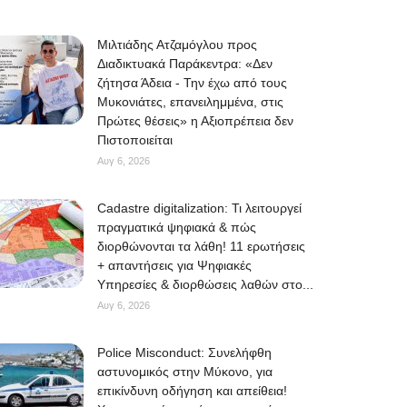
Μιλτιάδης Ατζαμόγλου προς
Διαδικτυακά Παράκεντρα: «Δεν
ζήτησα Άδεια - Την έχω από τους
Μυκονιάτες, επανειλημμένα, στις
Πρώτες θέσεις» η Αξιοπρέπεια δεν
Πιστοποιείται
Αυγ 6, 2026
Cadastre digitalization: Τι λειτουργεί
πραγματικά ψηφιακά & πώς
διορθώνονται τα λάθη! 11 ερωτήσεις
+ απαντήσεις για Ψηφιακές
Υπηρεσίες & διορθώσεις λαθών στο...
Αυγ 6, 2026
Police Misconduct: Συνελήφθη
αστυνομικός στην Μύκονο, για
επικίνδυνη οδήγηση και απείθεια!