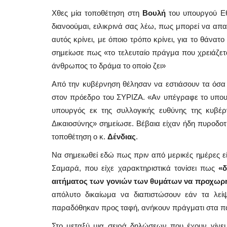
Χθες μία τοποθέτηση στη
Βουλή
του υπουργού Ε
διανοούμαι, ειλικρινά σας λέω, πως μπορεί να απα
αυτός κρίνει, με όποιο τρόπο κρίνει, για το θάνα
σημείωσε πως «το τελευταίο πράγμα που χρειάζεται
άνθρωπος το δράμα το οποίο ζει»
Από την κυβέρνηση θέλησαν να εστιάσουν τα όσα
στον πρόεδρο του ΣΥΡΙΖΑ. «Αν υπέγραφε το υπουρ
υπουργός εκ της συλλογικής ευθύνης της κυβέρ
Δικαιοσύνης» σημείωσε. Βέβαια είχαν ήδη πυροδοτ
τοποθέτηση ο κ.
Δένδιας
.
Να σημειωθεί εδώ πως πριν από μερικές ημέρες
Σαμαρά, που είχε χαρακτηριστικά τονίσει πως
«δ
Mykonos Δ.Ε.Υ.Α. Μυκόνου
αιτήματος των γονιών των θυμάτων να προχωρ
απόλυτο δικαίωμα να διαπιστώσουν εάν τα λεί
παραδόθηκαν προς ταφή, ανήκουν πράγματι στα παι
Στο μεταξύ μια σειρά δηλώσεων που έχουν γίνει 