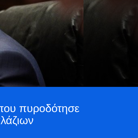
 που πυροδότησε
αλάζιων