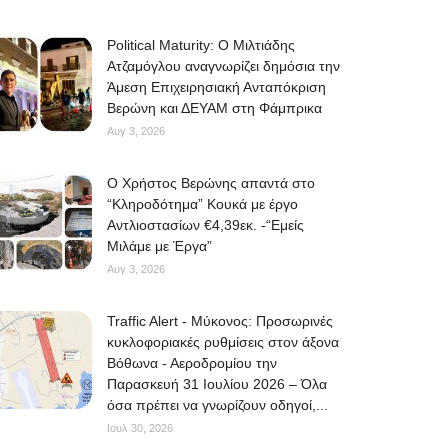
Political Maturity: Ο Μιλτιάδης
Ατζαμόγλου αναγνωρίζει δημόσια την
Άμεση Επιχειρησιακή Ανταπόκριση
Βερώνη και ΔΕΥΑΜ στη Φάμπρικα
Αυγ 3, 2026
O Χρήστος Βερώνης απαντά στο
“Κληροδότημα” Κουκά με έργο
Αντλιοστασίων €4,39εκ. -“Εμείς
Μιλάμε με Έργα”
Αυγ 3, 2026
Traffic Alert - Μύκονος: Προσωρινές
κυκλοφοριακές ρυθμίσεις στον άξονα
Βόθωνα - Αεροδρομίου την
Παρασκευή 31 Ιουλίου 2026 – Όλα
όσα πρέπει να γνωρίζουν οδηγοί,...
Ιουλ 30, 2026