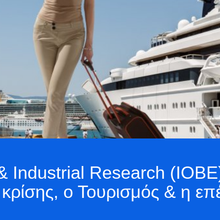
 Industrial Research (IOBE)
 κρίσης, ο Τουρισμός & η επ