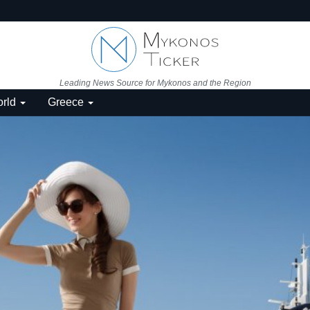
Leading News Source for Mykonos and the Region
rld
Greece