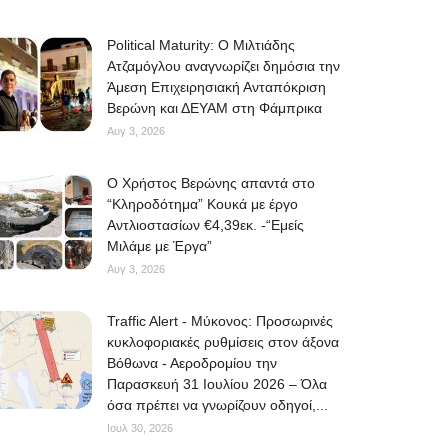
Political Maturity: Ο Μιλτιάδης
Ατζαμόγλου αναγνωρίζει δημόσια την
Άμεση Επιχειρησιακή Ανταπόκριση
Βερώνη και ΔΕΥΑΜ στη Φάμπρικα
Αυγ 3, 2026
O Χρήστος Βερώνης απαντά στο
“Κληροδότημα” Κουκά με έργο
Αντλιοστασίων €4,39εκ. -“Εμείς
Μιλάμε με Έργα”
Αυγ 3, 2026
Traffic Alert - Μύκονος: Προσωρινές
κυκλοφοριακές ρυθμίσεις στον άξονα
Βόθωνα - Αεροδρομίου την
Παρασκευή 31 Ιουλίου 2026 – Όλα
όσα πρέπει να γνωρίζουν οδηγοί,...
Ιουλ 30, 2026