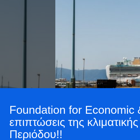
Foundation for Economic &
επιπτώσεις της κλιματικής
Περιόδου!!