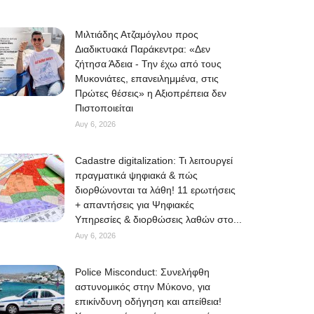
Μιλτιάδης Ατζαμόγλου προς
Διαδικτυακά Παράκεντρα: «Δεν
ζήτησα Άδεια - Την έχω από τους
Μυκονιάτες, επανειλημμένα, στις
Πρώτες θέσεις» η Αξιοπρέπεια δεν
Πιστοποιείται
Αυγ 6, 2026
Cadastre digitalization: Τι λειτουργεί
πραγματικά ψηφιακά & πώς
διορθώνονται τα λάθη! 11 ερωτήσεις
+ απαντήσεις για Ψηφιακές
Υπηρεσίες & διορθώσεις λαθών στο...
Αυγ 6, 2026
Police Misconduct: Συνελήφθη
αστυνομικός στην Μύκονο, για
επικίνδυνη οδήγηση και απείθεια!