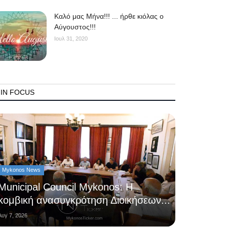
Kαλό μας Μήνα!!! ... ήρθε κιόλας ο
Αύγουστος!!!
Ιουλ 31, 2020
IN FOCUS
Mykonos News
Municipal Council Mykonos: Η
κομβική ανασυγκρότηση Διοικήσεων...
Αυγ 7, 2026