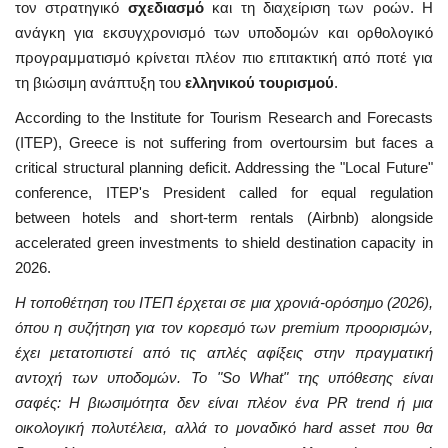
τον στρατηγικό
σχεδιασμό
και τη διαχείριση των ροών. Η
ανάγκη για εκσυγχρονισμό των υποδομών και ορθολογικό
προγραμματισμό κρίνεται πλέον πιο επιτακτική από ποτέ για
τη βιώσιμη ανάπτυξη του
ελληνικού τουρισμού
.
According to the Institute for Tourism Research and Forecasts
(ITEP), Greece is not suffering from overtoursim but faces a
critical structural planning deficit. Addressing the "Local Future"
conference, ITEP's President called for equal regulation
between hotels and short-term rentals (Airbnb) alongside
accelerated green investments to shield destination capacity in
2026.
Η τοποθέτηση του ΙΤΕΠ έρχεται σε μια χρονιά-ορόσημο (2026),
όπου η συζήτηση για τον κορεσμό των premium προορισμών,
έχει μετατοπιστεί από τις απλές αφίξεις στην πραγματική
αντοχή των υποδομών. Το "So What" της υπόθεσης είναι
σαφές: Η βιωσιμότητα δεν είναι πλέον ένα PR trend ή μια
οικολογική πολυτέλεια, αλλά το μοναδικό hard asset που θα