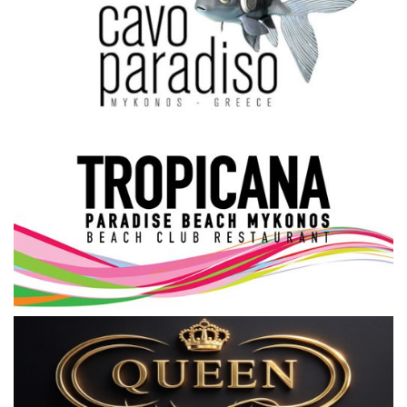
Science & Tech
Aegean Islands
Σεβασμιώτατος Δωρόθεος Β’
Cost Of Living Crisis
Opinion + Analysis
L’Art des Sens
All News
Local Elections 2023
About