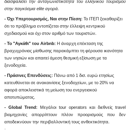
διασφαλίσει την ανταγωνιστικότητα του ελληνικού τουρισμού
στην παγκόσμια elite αγορά.
- Όχι Υπερτουρισμός, Ναι στην Πίεση:
Το ΙΤΕΠ ξεκαθαρίζει
ότι το πρόβλημα εντοπίζεται στην έλλειψη κεντρικού
σχεδιασμού και όχι στον αριθμό των τουριστών.
- Το "Αγκάθι" του Airbnb:
Η άναρχη επέκταση της
βραχυχρόνιας μίσθωσης παρακάμπτει τη φέρουσα ικανότητα
των νησιών και απαιτεί άμεση θεσμική εξίσωση με τα
ξενοδοχεία.
- Πράσινες Επενδύσεις:
Πάνω από 1 δισ. ευρώ ετησίως
κατευθύνεται σε ανακαινίσεις ξενοδοχείων, με το 20% να
αφορά αποκλειστικά τη μείωση του ενεργειακού
αποτυπώματος.
- Global Trend:
Μεγάλοι tour operators και διεθνείς travel
βιομηχανίες απορρίπτουν πλέον προορισμούς που δεν
αποδεικνύουν την περιβαλλοντική τους ανθεκτικότητα.