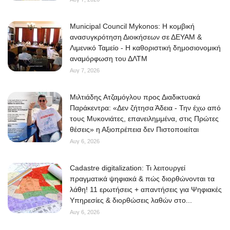
Municipal Council Mykonos: Η κομβική
ανασυγκρότηση Διοικήσεων σε ΔΕΥΑΜ &
Λιμενικό Ταμείο - Η καθοριστική δημοσιονομική
αναμόρφωση του ΔΛΤΜ
Αυγ 7, 2026
Μιλτιάδης Ατζαμόγλου προς Διαδικτυακά
Παράκεντρα: «Δεν ζήτησα Άδεια - Την έχω από
τους Μυκονιάτες, επανειλημμένα, στις Πρώτες
θέσεις» η Αξιοπρέπεια δεν Πιστοποιείται
Αυγ 6, 2026
Cadastre digitalization: Τι λειτουργεί
πραγματικά ψηφιακά & πώς διορθώνονται τα
λάθη! 11 ερωτήσεις + απαντήσεις για Ψηφιακές
Υπηρεσίες & διορθώσεις λαθών στο...
Αυγ 6, 2026