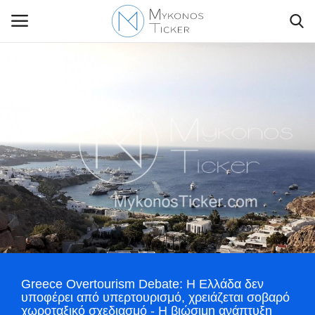
Contact Us
Politique
Business
Travel
World
Greece Overtourism Debate: Η Ελλάδα δεν
Style Adorés
υποφέρει από υπερτουρισμό, χρειάζεται σοβαρό
χωροταξικό σχεδιασμό - Η βιώσιμη ανάπτυξη