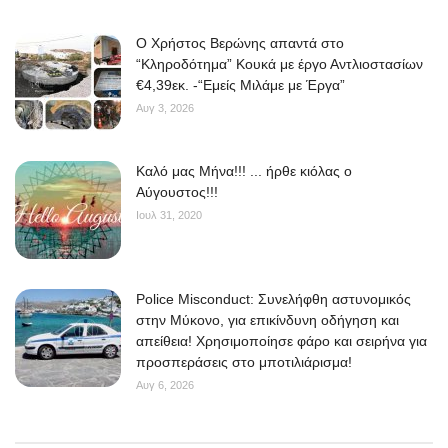
O Χρήστος Βερώνης απαντά στο
“Κληροδότημα” Κουκά με έργο Αντλιοστασίων
€4,39εκ. -“Εμείς Μιλάμε με Έργα”
Αυγ 3, 2026
Kαλό μας Μήνα!!! ... ήρθε κιόλας ο
Αύγουστος!!!
Ιουλ 31, 2020
Police Misconduct: Συνελήφθη αστυνομικός
στην Μύκονο, για επικίνδυνη οδήγηση και
απείθεια! Χρησιμοποίησε φάρο και σειρήνα για
προσπεράσεις στο μποτιλιάρισμα!
Αυγ 6, 2026