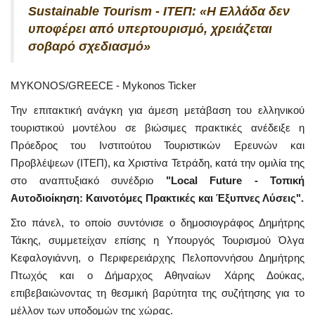
Sustainable Tourism - ΙΤΕΠ: «Η Ελλάδα δεν
υποφέρει από υπερτουρισμό, χρειάζεται
σοβαρό σχεδιασμό»
MYKONOS/GREECE - Mykonos Ticker
Την επιτακτική ανάγκη για άμεση μετάβαση του ελληνικού
τουριστικού μοντέλου σε βιώσιμες πρακτικές ανέδειξε η
Πρόεδρος του Ινστιτούτου Τουριστικών Ερευνών και
Προβλέψεων (ΙΤΕΠ), κα Χριστίνα Τετράδη, κατά την ομιλία της
στο αναπτυξιακό συνέδριο
"Local Future - Τοπική
Αυτοδιοίκηση: Καινοτόμες Πρακτικές και Έξυπνες Λύσεις".
Στο πάνελ, το οποίο συντόνισε ο δημοσιογράφος Δημήτρης
Τάκης, συμμετείχαν επίσης η Υπουργός Τουρισμού Όλγα
Κεφαλογιάννη, ο Περιφερειάρχης Πελοποννήσου Δημήτρης
Πτωχός και ο Δήμαρχος Αθηναίων Χάρης Δούκας,
επιβεβαιώνοντας τη θεσμική βαρύτητα της συζήτησης για το
μέλλον των υποδομών της χώρας.