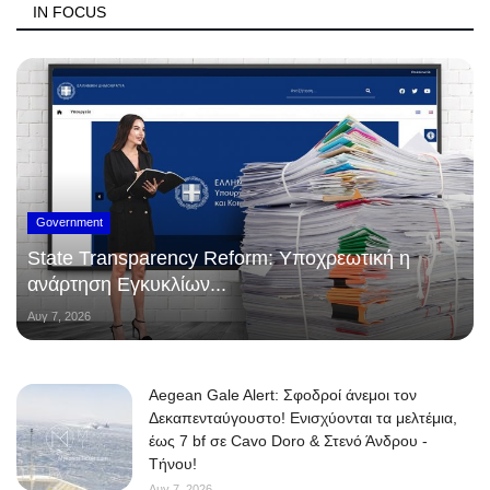
IN FOCUS
Government
State Transparency Reform: Υποχρεωτική η
ανάρτηση Εγκυκλίων...
Αυγ 7, 2026
Aegean Gale Alert: Σφοδροί άνεμοι τον
Δεκαπενταύγουστο! Ενισχύονται τα μελτέμια,
έως 7 bf σε Cavo Doro & Στενό Άνδρου -
Τήνου!
Αυγ 7, 2026