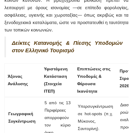
κοινών κανόνων. Η βραχυχρόνια μίσθωση πρέπει να
λειτουργεί με όρους ισονομίας —σε επίπεδο φορολογίας,
ασφάλειας, υγιεινής και χωροταξίας— όπως ακριβώς και τα
ξενοδοχειακά καταλύματα, ώστε να προστατευθεί η ταυτότητα
των τοπικών κοινωνιών.
Δείκτες Κατανομής & Πίεσης Υποδομών
στον Ελληνικό Τουρισμό
Υφιστάμενη
Επιπτώσεις στις
Προτε
Άξονας
Κατάσταση
Υποδομές &
Στρατ
Ανάλυσης
(Στοιχεία
Φέρουσα
2026
ΙΤΕΠ)
Ικανότητα
5 από τις 13
Διασπ
Υπερσυγκέντρωση
Περιφέρειες
ροώ
Γεωγραφική
σε hot-spots (π.χ.
απορροφούν
εναλλα
Συγκέντρωση
Μύκονος,
τον κύριο
προορ
Σαντορίνη).
όγκο.