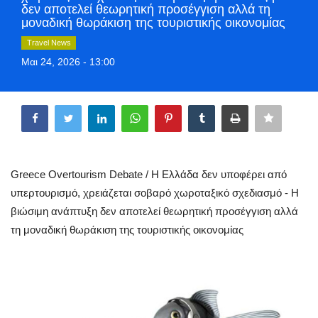
δεν αποτελεί θεωρητική προσέγγιση αλλά τη
Greece
μοναδική θωράκιση της τουριστικής οικονομίας
Travel News
Entertainment
Μαι 24, 2026 - 13:00
Arts & Culture
Share
Mykonos
Mykonos Ticker TV
Greece Overtourism Debate / Η Ελλάδα δεν υποφέρει από
υπερτουρισμό, χρειάζεται σοβαρό χωροταξικό σχεδιασμό - Η
Sport
βιώσιμη ανάπτυξη δεν αποτελεί θεωρητική προσέγγιση αλλά
τη μοναδική θωράκιση της τουριστικής οικονομίας
Sustainability
Health
In Pictures