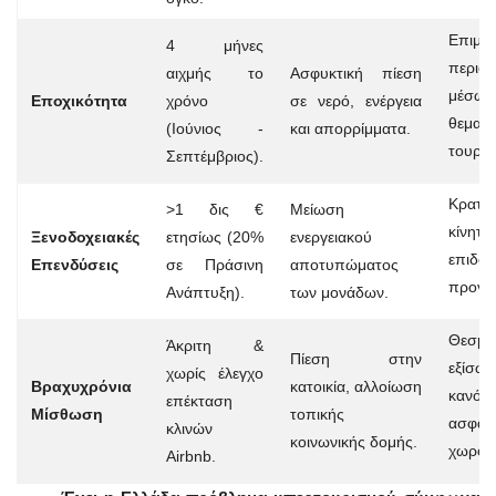
Επιμή
4 μήνες
περιό
αιχμής το
Ασφυκτική πίεση
μέσω
Εποχικότητα
χρόνο
σε νερό, ενέργεια
θεματι
(Ιούνιος -
και απορρίμματα.
τουρι
Σεπτέμβριος).
Κρατικ
>1 δις €
Μείωση
κίνητ
Ξενοδοχειακές
ετησίως (20%
ενεργειακού
επιδοτ
Επενδύσεις
σε Πράσινη
αποτυπώματος
προγρ
Ανάπτυξη).
των μονάδων.
Θεσμι
Άκριτη &
Πίεση στην
εξίσωσ
χωρίς έλεγχο
Βραχυχρόνια
κατοικία, αλλοίωση
κανόνε
επέκταση
Μίσθωση
τοπικής
ασφάλ
κλινών
κοινωνικής δομής.
χωροτ
Airbnb.