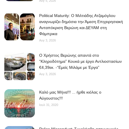
Αυγ 5, 2026
Political Maturity: Ο Μιλτιάδης Ατζαμόγλου
αναγνωρίζει δημόσια την Άμεση Επιχειρησιακή
Ανταπόκριση Βερώνη και ΔΕΥΑΜ στη
Φάμπρικα
Αυγ 3, 2026
O Χρήστος Βερώνης απαντά στο
“Κληροδότημα” Κουκά με έργο Αντλιοστασίων
€4,39εκ. -“Εμείς Μιλάμε με Έργα”
Αυγ 3, 2026
Kαλό μας Μήνα!!! ... ήρθε κιόλας ο
Αύγουστος!!!
Ιουλ 31, 2020