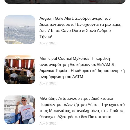
Aegean Gale Alert: Σφοδροί άνεμοι τον
Δεκαπενταύγουστο! Ενισχύονται τα μελτέμια,
έως 7 bf σε Cavo Doro & Στενό Άνδρου -
Τήνου!
Αυγ 7, 2026
Municipal Council Mykonos: Η κομβική
ανασυγκρότηση Διοικήσεων σε ΔΕΥΑΜ &
Λιμενικό Ταμείο - Η καθοριστική δημοσιονομική
αναμόρφωση του ΔΛΤΜ
Αυγ 7, 2026
Μιλτιάδης Ατζαμόγλου προς Διαδικτυακά
Παράκεντρα: «Δεν ζήτησα Άδεια - Την έχω από
τους Μυκονιάτες, επανειλημμένα, στις Πρώτες
θέσεις» η Αξιοπρέπεια δεν Πιστοποιείται
Αυγ 6, 2026