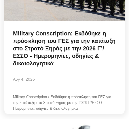
Science & Tech
Aegean Islands
Military Conscription: Εκδόθηκε η
Σεβασμιώτατος Δωρόθεος Β’
πρόσκληση του ΓΕΣ για την κατάταξη
στο Στρατό Ξηράς με την 2026 Γ’/
Cost Of Living Crisis
ΕΣΣΟ - Ημερομηνίες, οδηγίες &
δικαιολογητικά
Opinion + Analysis
Αυγ 4, 2026
L’Art des Sens
All News
Military Conscription / Εκδόθηκε η πρόσκληση του ΓΕΣ για
την κατάταξη στο Στρατό Ξηράς με την 2026 Γ’/ΕΣΣΟ -
Ημερομηνίες, οδηγίες & δικαιολογητικά
Local Elections 2023
About