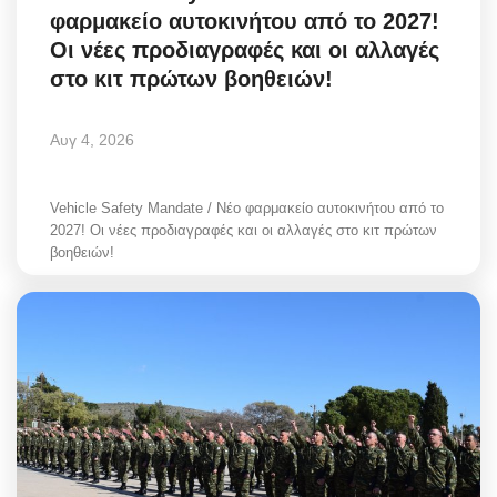
φαρμακείο αυτοκινήτου από το 2027!
Greece
Οι νέες προδιαγραφές και οι αλλαγές
στο κιτ πρώτων βοηθειών!
Entertainment
Arts & Culture
Αυγ 4, 2026
Mykonos
Vehicle Safety Mandate / Νέο φαρμακείο αυτοκινήτου από το
2027! Οι νέες προδιαγραφές και οι αλλαγές στο κιτ πρώτων
Mykonos Ticker TV
βοηθειών!
Sport
Sustainability
Health
In Pictures