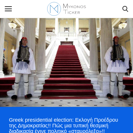
Contact Us
Politique
Business
Travel
World
Greek presidential election: Εκλογή Προέδρου
Style Adorés
της Δημοκρατίας!! Πώς μια τυπική θεσμική
διαδικασία έγινε πολιτικό «σταυρόλεξο»!!