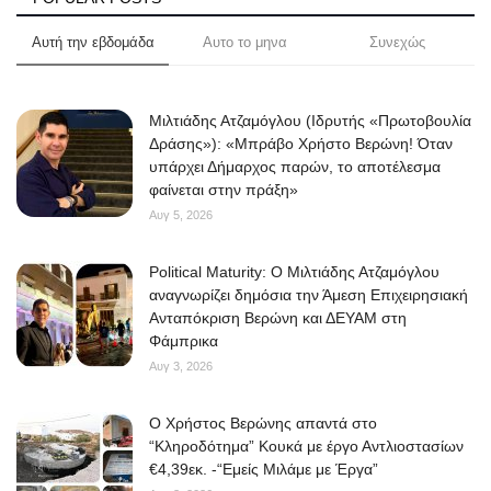
Αυτή την εβδομάδα
Αυτο το μηνα
Συνεχώς
Μιλτιάδης Ατζαμόγλου (Ιδρυτής «Πρωτοβουλία
Δράσης»): «Μπράβο Χρήστο Βερώνη! Όταν
υπάρχει Δήμαρχος παρών, το αποτέλεσμα
φαίνεται στην πράξη»
Αυγ 5, 2026
Political Maturity: Ο Μιλτιάδης Ατζαμόγλου
αναγνωρίζει δημόσια την Άμεση Επιχειρησιακή
Ανταπόκριση Βερώνη και ΔΕΥΑΜ στη
Φάμπρικα
Αυγ 3, 2026
O Χρήστος Βερώνης απαντά στο
“Κληροδότημα” Κουκά με έργο Αντλιοστασίων
€4,39εκ. -“Εμείς Μιλάμε με Έργα”