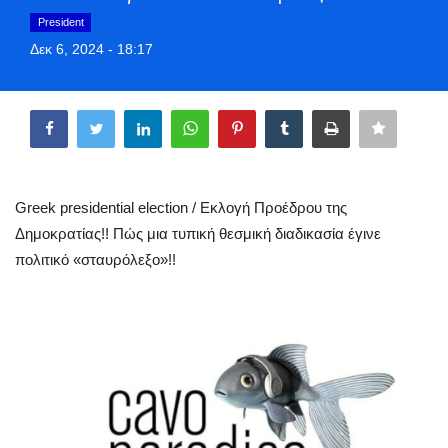
Greece
President
Δεκ 6, 2024 - 18:17
Entertainment
Share
Arts & Culture
Mykonos
Greek presidential election / Εκλογή Προέδρου της
Mykonos Ticker TV
Δημοκρατίας!! Πώς μια τυπική θεσμική διαδικασία έγινε
πολιτικό «σταυρόλεξο»!!
Sport
Sustainability
Health
In Pictures