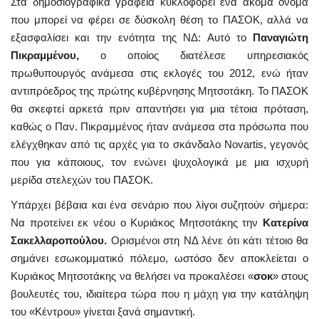
Στα δημοσιογραφικά γραφεία κυκλοφορεί ένα ακόμα όνομα
που μπορεί να φέρει σε δύσκολη θέση το ΠΑΣΟΚ, αλλά να
εξασφαλίσει και την ενότητα της ΝΔ: Αυτό το
Παναγιώτη
Πικραμμένου,
ο οποίος διατέλεσε υπηρεσιακός
πρωθυπουργός ανάμεσα στις εκλογές του 2012, ενώ ήταν
αντιπρόεδρος της πρώτης κυβέρνησης Μητσοτάκη. Το ΠΑΣΟΚ
θα σκεφτεί αρκετά πριν απαντήσει για μια τέτοια πρόταση,
καθώς ο Παν. Πικραμμένος ήταν ανάμεσα στα πρόσωπα που
ελέγχθηκαν από τις αρχές για το σκάνδαλο Novartis, γεγονός
που για κάποιους, τον ενώνει ψυχολογικά με μια ισχυρή
μερίδα στελεχών του ΠΑΣΟΚ.
Υπάρχει βέβαια και ένα σενάριο που λίγοι συζητούν σήμερα:
Να προτείνει εκ νέου ο Κυριάκος Μητσοτάκης την
Κατερίνα
Σακελλαροπούλου.
Ορισμένοι στη ΝΔ λένε ότι κάτι τέτοιο θα
σημάνει εσωκομματικό πόλεμο, ωστόσο δεν αποκλείεται ο
Κυριάκος Μητσοτάκης να θελήσει να προκαλέσει «
σοκ
» στους
βουλευτές του, ιδιαίτερα τώρα που η μάχη για την κατάληψη
του «Κέντρου» γίνεται ξανά σημαντική.