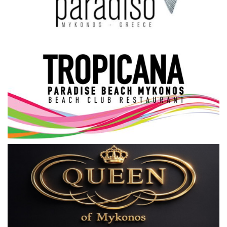
Science & Tech
Aegean Islands
Σεβασμιώτατος Δωρόθεος Β’
Cost Of Living Crisis
Opinion + Analysis
L’Art des Sens
Local Elections 2023
All News
About