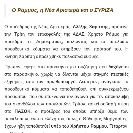
Ο Ράμμος, η Νέα Αριστερά και ο ΣΥΡΙΖΑ
Ο πρόεδρος της Νέας Αριστεράς
, Αλέξης Χαρίτσης,
πρότεινε
την Τρίτη τον επικεφαλής της ΑΔΑΕ Χρήστο Ράμμο για
πρόεδρο της Δημοκρατίας, καλώντας και τα υπόλοιπα
προοδευτικά κόμματα να στηρίξουν την πρότασή του. Η
κίνηση Χαρίτση αποδείχθηκε πολλαπλά ευφυής.
Πρώτον, έφερε στο προσκήνιο μια συζήτηση που διεξάγεται
στο παρασκήνιο, χωρίς να δίνονται μέχρι στιγμής πειστικές
εξηγήσεις από τον πρωθυπουργό. Δεύτερον, ανάγκασε τα
προοδευτικά κόμματα να τοποθετηθούν επί συγκεκριμένου
προσώπου, που συμπυκνώνει τον αγώνα για την αποκάλυψη
του σκανδάλου των υποκλοπών. Τρίτον, ασκεί σοβαρή πίεση
στο
ΠΑΣΟΚ
, ο πρόεδρος του οποίου υπήρξε θύμα των
υποκλοπών, ενώ στελέχη του, όπως ο Θόδωρος Μαργαρίτης,
έχουν ήδη τοποθετηθεί υπέρ του
Χρήστου Ράμμου.
Τέταρτον,