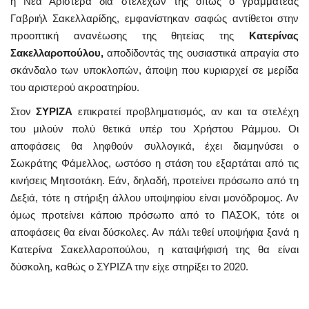
η Νέα Αριστερά δια στελεχών της όπως ο γραμματέας
Γαβριήλ Σακελλαρίδης, εμφανίστηκαν σαφώς αντίθετοι στην
προοπτική ανανέωσης της θητείας της
Κατερίνας
Σακελλαροπούλου,
αποδίδοντάς της ουσιαστικά απραγία στο
σκάνδαλο των υποκλοπών, άποψη που κυριαρχεί σε μερίδα
του αριστερού ακροατηρίου.
Στον
ΣΥΡΙΖΑ
επικρατεί προβληματισμός, αν και τα στελέχη
του μιλούν πολύ θετικά υπέρ του Χρήστου Ράμμου. Οι
αποφάσεις θα ληφθούν συλλογικά, έχει διαμηνύσει ο
Σωκράτης Φάμελλος, ωστόσο η στάση του εξαρτάται από τις
κινήσεις Μητσοτάκη. Εάν, δηλαδή, προτείνει πρόσωπο από τη
Δεξιά, τότε η στήριξη άλλου υποψηφίου είναι μονόδρομος. Αν
όμως προτείνει κάποιο πρόσωπο από το ΠΑΣΟΚ, τότε οι
αποφάσεις θα είναι δύσκολες. Αν πάλι τεθεί υποψήφια ξανά η
Κατερίνα Σακελλαροπούλου, η καταψήφισή της θα είναι
δύσκολη, καθώς ο ΣΥΡΙΖΑ την είχε στηρίξει το 2020.