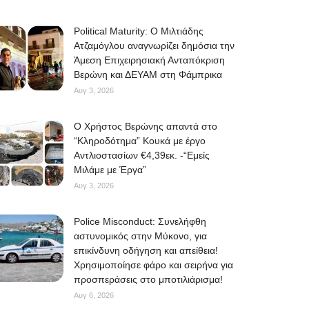
Political Maturity: Ο Μιλτιάδης
Ατζαμόγλου αναγνωρίζει δημόσια την
Άμεση Επιχειρησιακή Ανταπόκριση
Βερώνη και ΔΕΥΑΜ στη Φάμπρικα
Αυγ 3, 2026
O Χρήστος Βερώνης απαντά στο
“Κληροδότημα” Κουκά με έργο
Αντλιοστασίων €4,39εκ. -“Εμείς
Μιλάμε με Έργα”
Αυγ 3, 2026
Police Misconduct: Συνελήφθη
αστυνομικός στην Μύκονο, για
επικίνδυνη οδήγηση και απείθεια!
Χρησιμοποίησε φάρο και σειρήνα για
προσπεράσεις στο μποτιλιάρισμα!
Αυγ 6, 2026