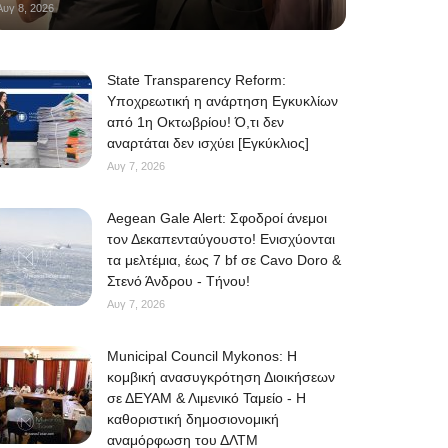
Αυγ 8, 2026
State Transparency Reform:
Υποχρεωτική η ανάρτηση Εγκυκλίων
από 1η Οκτωβρίου! Ό,τι δεν
αναρτάται δεν ισχύει [Εγκύκλιος]
Αυγ 7, 2026
Aegean Gale Alert: Σφοδροί άνεμοι
τον Δεκαπενταύγουστο! Ενισχύονται
τα μελτέμια, έως 7 bf σε Cavo Doro &
Στενό Άνδρου - Τήνου!
Αυγ 7, 2026
Municipal Council Mykonos: Η
κομβική ανασυγκρότηση Διοικήσεων
σε ΔΕΥΑΜ & Λιμενικό Ταμείο - Η
καθοριστική δημοσιονομική
αναμόρφωση του ΔΛΤΜ