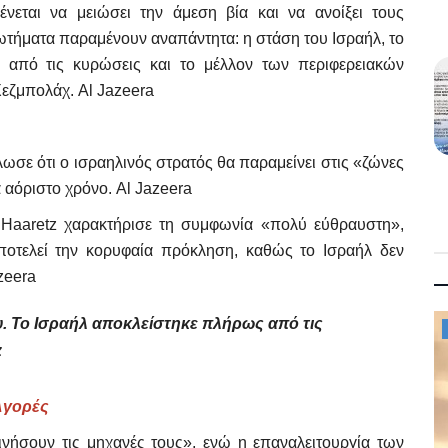
νεται να μειώσει την άμεση βία και να ανοίξει τους
ωτήματα παραμένουν αναπάντητα: η στάση του Ισραήλ, το
 από τις κυρώσεις και το μέλλον των περιφερειακών
εζμπολάχ. Al Jazeera
σε ότι ο ισραηλινός στρατός θα παραμείνει στις «ζώνες
α αόριστο χρόνο. Al Jazeera
 Haaretz χαρακτήρισε τη συμφωνία «πολύ εύθραυστη»,
ποτελεί την κορυφαία πρόκληση, καθώς το Ισραήλ δεν
zeera
υ. Το Ισραήλ αποκλείστηκε πλήρως από τις
Mykonos Municipal News
z
 Αγορές
νήσουν τις μηχανές τους», ενώ η επαναλειτουργία των