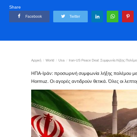
Share
Facebook
Twitter
Αρχική
World
Usa
Iran-US Peace Deal: Συμφωνία Λήξης Πολέμ
ΗΠΑ-Ιράν: προσωρινή συμφωνία λήξης πολέμου με
Hormuz. Οι αγορές αντιδρούν θετικά. Όλες οι λεπτο