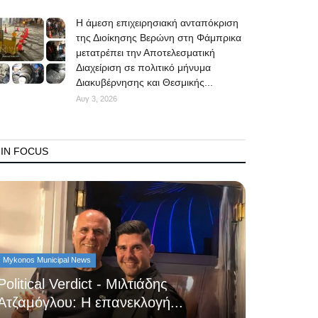
Η άμεση επιχειρησιακή ανταπόκριση
της Διοίκησης Βερώνη στη Φάμπρικα
μετατρέπει την Αποτελεσματική
Διαχείριση σε πολιτικό μήνυμα
Διακυβέρνησης και Θεσμικής...
Αυγ 3, 2026
IN FOCUS
Mykonos Municipal News
Political Verdict - Μιλτιάδης
Ατζαμόγλου: Η επανεκλογή...