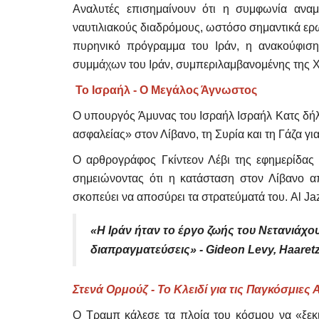
Αναλυτές επισημαίνουν ότι η συμφωνία αναμέ
ναυτιλιακούς διαδρόμους, ωστόσο σημαντικά ερ
πυρηνικό πρόγραμμα του Ιράν, η ανακούφιση
συμμάχων του Ιράν, συμπεριλαμβανομένης της Χ
Το Ισραήλ - Ο Μεγάλος Άγνωστος
Ο υπουργός Άμυνας του Ισραήλ Ισραήλ Κατς δήλω
ασφαλείας» στον Λίβανο, τη Συρία και τη Γάζα γι
Ο αρθρογράφος Γκίντεον Λέβι της εφημερίδας
σημειώνοντας ότι η κατάσταση στον Λίβανο α
σκοπεύει να αποσύρει τα στρατεύματά του. Al Ja
«Η Ιράν ήταν το έργο ζωής του Νετανιάχο
Property
διαπραγματεύσεις» - Gideon Levy, Haaret
Στενά Ορμούζ - Το Κλειδί για τις Παγκόσμιες
Ο Τραμπ κάλεσε τα πλοία του κόσμου να «ξεκι