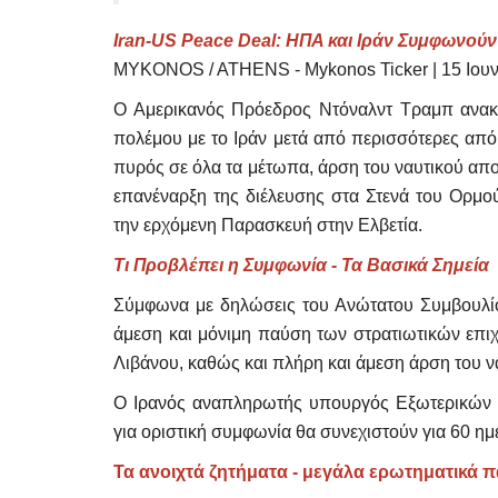
Iran-US Peace Deal: ΗΠΑ και Ιράν Συμφωνούν 
MYKONOS / ATHENS - Mykonos Ticker | 15 Ιουν
Ο Αμερικανός Πρόεδρος Ντόναλντ Τραμπ ανακ
πολέμου με το Ιράν μετά από περισσότερες απ
πυρός σε όλα τα μέτωπα, άρση του ναυτικού αποκλ
επανέναρξη της διέλευσης στα Στενά του Ορμο
την ερχόμενη Παρασκευή στην Ελβετία.
Τι Προβλέπει η Συμφωνία - Τα Βασικά Σημεία
Σύμφωνα με δηλώσεις του Ανώτατου Συμβουλίο
άμεση και μόνιμη παύση των στρατιωτικών επι
Λιβάνου, καθώς και πλήρη και άμεση άρση του να
Ο Ιρανός αναπληρωτής υπουργός Εξωτερικών Κ
για οριστική συμφωνία θα συνεχιστούν για 60 ημ
Τα ανοιχτά ζητήματα - μεγάλα ερωτηματικά 