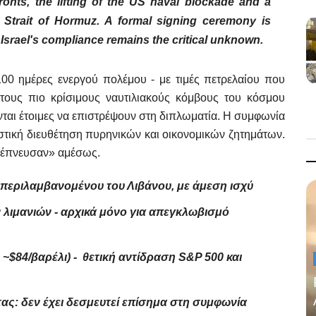
fronts, the lifting of the US naval blockade and a
 Strait of Hormuz. A formal signing ceremony is
Israel's compliance remains the critical unknown.
00 ημέρες ενεργού πολέμου - με τιμές πετρελαίου που
 τους πιο κρίσιμους ναυτιλιακούς κόμβους του κόσμου
ονται έτοιμες να επιστρέψουν στη διπλωματία. Η συμφωνία
ριστική διευθέτηση πυρηνικών και οικονομικών ζητημάτων.
ανέπνευσαν» αμέσως.
περιλαμβανομένου του Λιβάνου, με άμεση ισχύ
 λιμανιών - αρχικά μόνο για απεγκλωβισμό
~$84/βαρέλι) - θετική αντίδραση S&P 500 και
ς: δεν έχει δεσμευτεί επίσημα στη συμφωνία