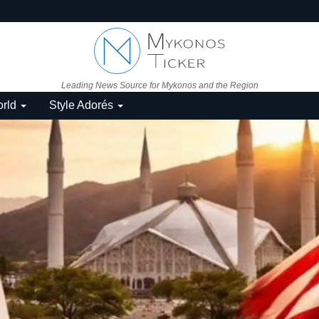
Leading News Source for Mykonos and the Region
rld
Style Adorés