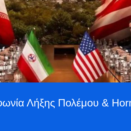
μφωνία Λήξης Πολέμου & Ho