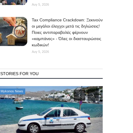
Αυγ 5, 2026
Tax Compliance Crackdown: Ξεκινούν
οι μεγάλοι έλεγχοι μετά τις δηλώσεις!
Ποιες αντιπαραβολές φέρνουν
«καμπάνες» - Όλες οι διασταυρώσεις
κωδικών!
Αυγ 5, 2026
STORIES FOR YOU
Mykonos News
Mykonos Δ.Ε.Υ.Α