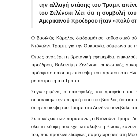
την αλλαγή στάσης του Τραμπ απένα
του Ζελένσκι λέει ότι η συμβολή τ
Αμερικανού προέδρου ήταν «πολύ σ
Ο βασιλιάς Κάρολος διαδραμάτισε καθοριστικό ρ
Ντόναλντ Τραμπ, για την Ουκρανία, σύμφωνα με τη
Όπως αναφέρει η βρετανική εφημερίδα, επικαλού
προέδρου, Βολοντίμιρ Ζελένσκι, οι ιδιωτικές συν
πρόσφατη επίσημη επίσκεψη του πρώτου στο Ηνωμέ
μεταστροφή του Τραμπ.
Συγκεκριμένα, ο επικεφαλής του γραφείου του
σημαντική» την επιρροή τόσο του βασιλιά, όσο κα
ότι η επίσκεψη του Τραμπ στο Λονδίνο συνέβαλε σ
Σε συνέχεια των παραπάνω, ο Ντόναλντ Τραμπ δήλ
όλα τα εδάφη που έχει καταλάβει η Ρωσία, κάνον
του, που πρότεινε εδαφικές παραχωρήσεις στη Μόσχ