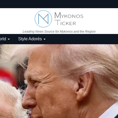
Leading News Source for Mykonos and the Region
rld
Style Adorés