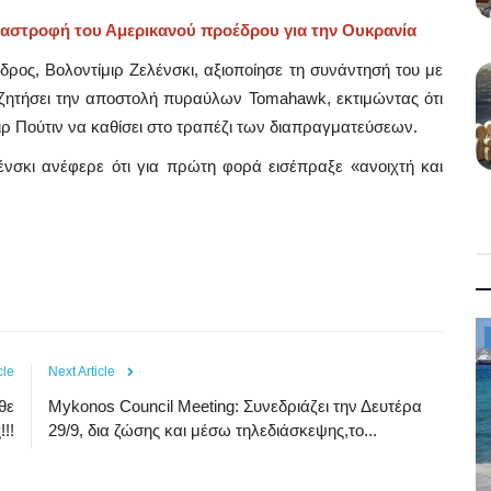
εταστροφή του Αμερικανού προέδρου για την Ουκρανία
ρος, Βολοντίμιρ Ζελένσκι, αξιοποίησε τη συνάντησή του με
ζητήσει την αποστολή πυραύλων Tomahawk, εκτιμώντας ότι
ιρ Πούτιν να καθίσει στο τραπέζι των διαπραγματεύσεων.
ένσκι ανέφερε ότι για πρώτη φορά εισέπραξε «ανοιχτή και
Mykonos News
cle
Next Article
θε
Mykonos Council Meeting: Συνεδριάζει την Δευτέρα
!!
29/9, δια ζώσης και μέσω τηλεδιάσκεψης,το...