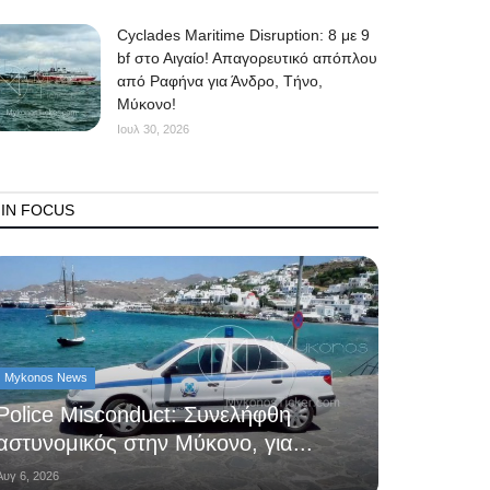
Cyclades Maritime Disruption: 8 με 9
bf στο Αιγαίο! Απαγορευτικό απόπλου
από Ραφήνα για Άνδρο, Τήνο,
Μύκονο!
Ιουλ 30, 2026
IN FOCUS
Mykonos News
Police Misconduct: Συνελήφθη
αστυνομικός στην Μύκονο, για...
Αυγ 6, 2026