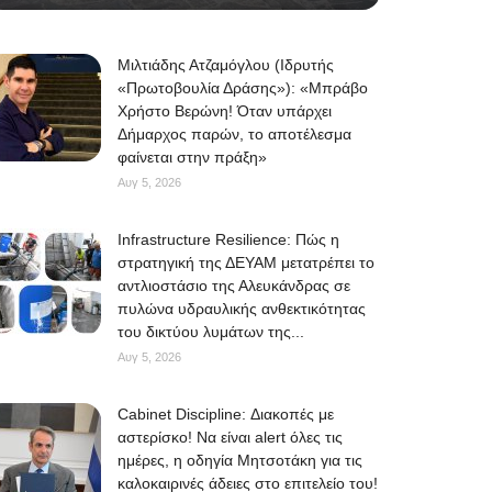
Μιλτιάδης Ατζαμόγλου (Ιδρυτής
«Πρωτοβουλία Δράσης»): «Μπράβο
Χρήστο Βερώνη! Όταν υπάρχει
Δήμαρχος παρών, το αποτέλεσμα
φαίνεται στην πράξη»
Αυγ 5, 2026
Infrastructure Resilience: Πώς η
στρατηγική της ΔΕΥΑΜ μετατρέπει το
αντλιοστάσιο της Αλευκάνδρας σε
πυλώνα υδραυλικής ανθεκτικότητας
του δικτύου λυμάτων της...
Αυγ 5, 2026
Cabinet Discipline: Διακοπές με
αστερίσκο! Να είναι alert όλες τις
ημέρες, η οδηγία Μητσοτάκη για τις
καλοκαιρινές άδειες στο επιτελείο του!