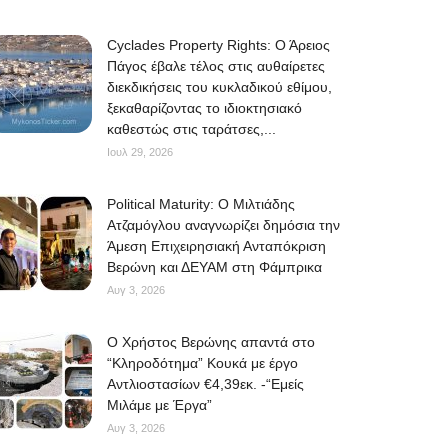
Cyclades Property Rights: Ο Άρειος
Πάγος έβαλε τέλος στις αυθαίρετες
διεκδικήσεις του κυκλαδικού εθίμου,
ξεκαθαρίζοντας το ιδιοκτησιακό
καθεστώς στις ταράτσες,...
Ιουλ 29, 2026
Political Maturity: Ο Μιλτιάδης
Ατζαμόγλου αναγνωρίζει δημόσια την
Άμεση Επιχειρησιακή Ανταπόκριση
Βερώνη και ΔΕΥΑΜ στη Φάμπρικα
Αυγ 3, 2026
O Χρήστος Βερώνης απαντά στο
“Κληροδότημα” Κουκά με έργο
Αντλιοστασίων €4,39εκ. -“Εμείς
Μιλάμε με Έργα”
Αυγ 3, 2026