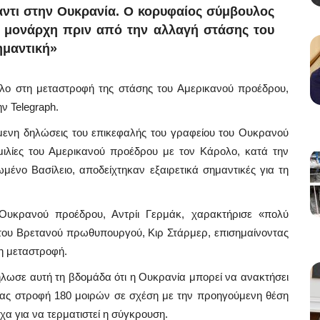
ντι στην Ουκρανία. Ο κορυφαίος σύμβουλος
ου μονάρχη πριν από την αλλαγή στάσης του
ημαντική»
όλο στη μεταστροφή της στάσης του Αμερικανού προέδρου,
ν Telegraph.
μενη δηλώσεις του επικεφαλής του γραφείου του Ουκρανού
ομιλίες του Αμερικανού προέδρου με τον Κάρολο, κατά την
νο Βασίλειο, αποδείχτηκαν εξαιρετικά σημαντικές για τη
 Ουκρανού προέδρου, Αντρίι Γερμάκ, χαρακτήρισε «πολύ
ι του Βρετανού πρωθυπουργού, Κιρ Στάρμερ, επισημαίνοντας
τη μεταστροφή.
ωσε αυτή τη βδομάδα ότι η Ουκρανία μπορεί να ανακτήσει
τας στροφή 180 μοιρών σε σχέση με την προηγούμενη θέση
α για να τερματιστεί η σύγκρουση.