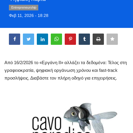
Style Adorés
Entrepreneurship
Φεβ 11, 2026 - 18:28
Entertainment
Share
Arts & Culture
Mykonos
Από 16/2/2026 το «Εργάνη ΙΙ» αλλάζει τα δεδομένα: Τέλος στη
Mykonos Ticker TV
γραφειοκρατία, ψηφιακή οργάνωση χρόνου και fast-track
προσλήψεις. Διαβάστε τον πλήρη οδηγό για επιχειρήσεις.
Sport
Sustainability
Health
In Pictures