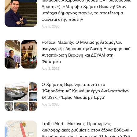
Μιλτιάδης Ατζαμόγλου (Ιδρυτής «Πρωτοβουλία
Δράσης»): «Μπράβο Χρήστο Βερώνη! Όταν
υπάρχει Δήμαρχος παρών, το αποτέλεσμα
φαίνεται στην πράξη»
Αυγ 5, 2026
Political Maturity: Ο Μιλτιάδης Ατζαμόγλου
αναγνωρίζει δημόσια την Άμεση Επιχειρησιακή
Ανταπόκριση Βερώνη και ΔΕΥΑΜ στη
Φάμπρικα
Αυγ 3, 2026
O Χρήστος Βερώνης απαντά στο
“Κληροδότημα” Κουκά με έργο Αντλιοστασίων
€4,39εκ. -“Εμείς Μιλάμε με Έργα”
Αυγ 3, 2026
Traffic Alert - Μύκονος: Προσωρινές
κυκλοφοριακές ρυθμίσεις στον άξονα Βόθωνα -
Αεροδρομίου την Παρασκευή 31 Ιουλίου 2026