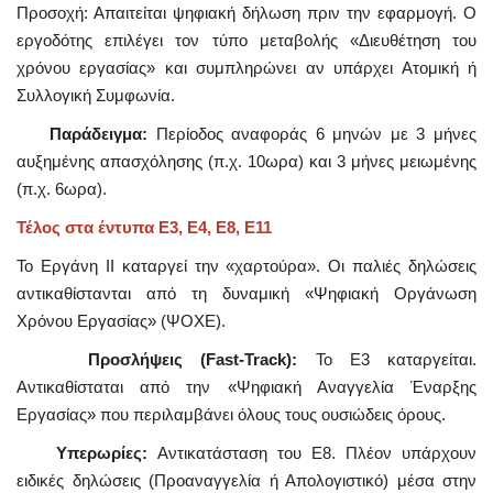
Προσοχή: Απαιτείται ψηφιακή δήλωση πριν την εφαρμογή. Ο
εργοδότης επιλέγει τον τύπο μεταβολής «Διευθέτηση του
χρόνου εργασίας» και συμπληρώνει αν υπάρχει Ατομική ή
Συλλογική Συμφωνία.
Παράδειγμα:
Περίοδος αναφοράς 6 μηνών με 3 μήνες
αυξημένης απασχόλησης (π.χ. 10ωρα) και 3 μήνες μειωμένης
(π.χ. 6ωρα).
Τέλος στα έντυπα Ε3, Ε4, Ε8, Ε11
Το Εργάνη ΙΙ καταργεί την «χαρτούρα». Οι παλιές δηλώσεις
αντικαθίστανται από τη δυναμική «Ψηφιακή Οργάνωση
Χρόνου Εργασίας» (ΨΟΧΕ).
Προσλήψεις (Fast-Track):
Το Ε3 καταργείται.
Αντικαθίσταται από την «Ψηφιακή Αναγγελία Έναρξης
Εργασίας» που περιλαμβάνει όλους τους ουσιώδεις όρους.
Υπερωρίες:
Αντικατάσταση του Ε8. Πλέον υπάρχουν
ειδικές δηλώσεις (Προαναγγελία ή Απολογιστικό) μέσα στην