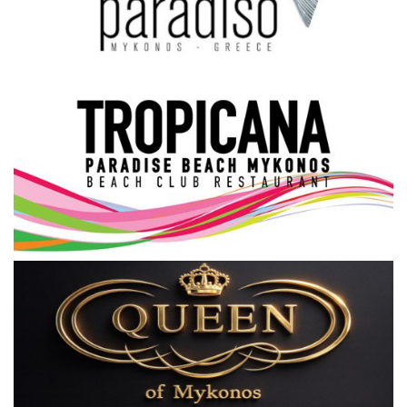
Science & Tech
Aegean Islands
Σεβασμιώτατος Δωρόθεος Β’
Cost Of Living Crisis
Opinion + Analysis
L’Art des Sens
All News
Local Elections 2023
About