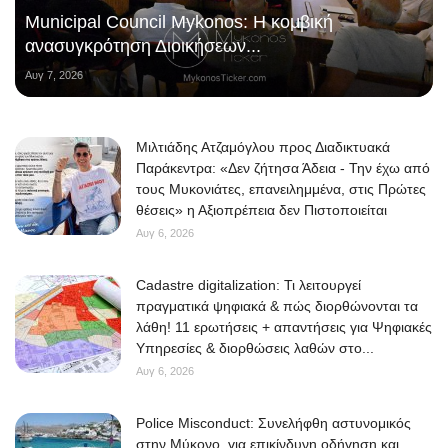
Municipal Council Mykonos: Η κομβική
ανασυγκρότηση Διοικήσεων...
Αυγ 7, 2026
Μιλτιάδης Ατζαμόγλου προς Διαδικτυακά
Παράκεντρα: «Δεν ζήτησα Άδεια - Την έχω από
τους Μυκονιάτες, επανειλημμένα, στις Πρώτες
θέσεις» η Αξιοπρέπεια δεν Πιστοποιείται
Αυγ 6, 2026
Cadastre digitalization: Τι λειτουργεί
πραγματικά ψηφιακά & πώς διορθώνονται τα
λάθη! 11 ερωτήσεις + απαντήσεις για Ψηφιακές
Υπηρεσίες & διορθώσεις λαθών στο...
Αυγ 6, 2026
Police Misconduct: Συνελήφθη αστυνομικός
στην Μύκονο, για επικίνδυνη οδήγηση και