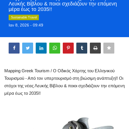
Λευκής Βίβλου & ποιοι σχεδιάζουν την επόμενη
Style Adorés
μέρα έως το 2035!!
Sustainable Travel
Entertainment
Ιαν 8, 2026 - 09:49
Arts & Culture
Share
Mykonos
Mykonos Ticker TV
Mapping Greek Tourism / Ο Οδικός Χάρτης του Ελληνικού
Τουρισμού - Από τον υπερτουρισμό στη βιώσιμη ανάπτυξη!! Οι
Sport
στόχοι της νέας Λευκής Βίβλου & ποιοι σχεδιάζουν την επόμενη
μέρα έως το 2035!!
Sustainability
Health
In Pictures