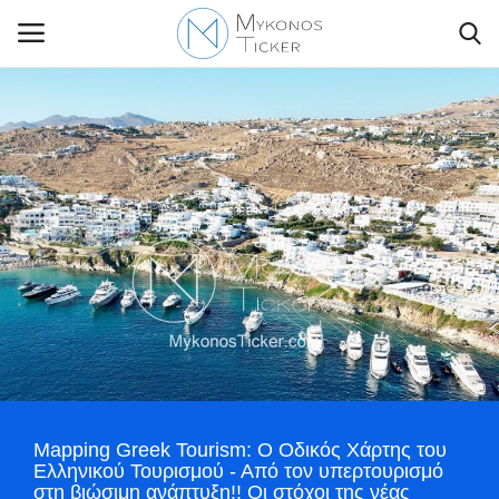
Contact Us
Politique
Business
Travel
World
Mapping Greek Tourism: Ο Οδικός Χάρτης του
Greece
Ελληνικού Τουρισμού - Από τον υπερτουρισμό
στη βιώσιμη ανάπτυξη!! Οι στόχοι της νέας