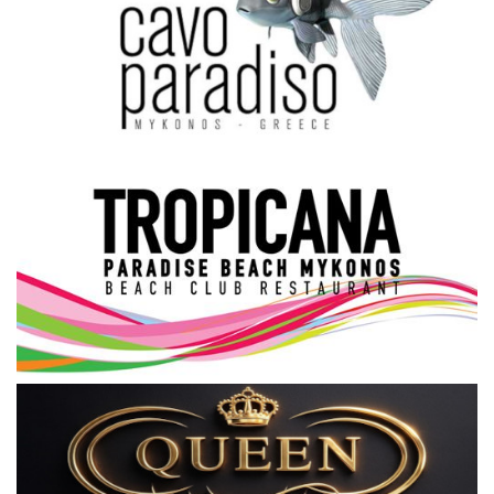
Science & Tech
Aegean Islands
Σεβασμιώτατος Δωρόθεος Β’
Cost Of Living Crisis
Opinion + Analysis
L’Art des Sens
All News
Local Elections 2023
About