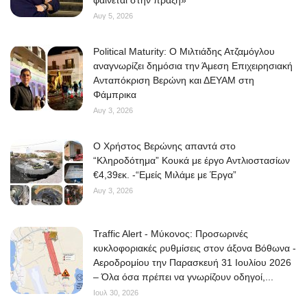
Αυγ 5, 2026
Political Maturity: Ο Μιλτιάδης Ατζαμόγλου
αναγνωρίζει δημόσια την Άμεση Επιχειρησιακή
Ανταπόκριση Βερώνη και ΔΕΥΑΜ στη
Φάμπρικα
Αυγ 3, 2026
O Χρήστος Βερώνης απαντά στο
“Κληροδότημα” Κουκά με έργο Αντλιοστασίων
€4,39εκ. -“Εμείς Μιλάμε με Έργα”
Αυγ 3, 2026
Traffic Alert - Μύκονος: Προσωρινές
κυκλοφοριακές ρυθμίσεις στον άξονα Βόθωνα -
Αεροδρομίου την Παρασκευή 31 Ιουλίου 2026
– Όλα όσα πρέπει να γνωρίζουν οδηγοί,...
Ιουλ 30, 2026