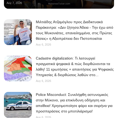
Αυγ 7, 2026
Μιλτιάδης Ατζαμόγλου προς Διαδικτυακά
Παράκεντρα: «Δεν ζήτησα Άδεια - Την έχω από
τους Μυκονιάτες, επανειλημμένα, στις Πρώτες
θέσεις» η Αξιοπρέπεια δεν Πιστοποιείται
Αυγ 6, 2026
Cadastre digitalization: Τι λειτουργεί
πραγματικά ψηφιακά & πώς διορθώνονται τα
λάθη! 11 ερωτήσεις + απαντήσεις για Ψηφιακές
Υπηρεσίες & διορθώσεις λαθών στο...
Αυγ 6, 2026
Police Misconduct: Συνελήφθη αστυνομικός
στην Μύκονο, για επικίνδυνη οδήγηση και
απείθεια! Χρησιμοποίησε φάρο και σειρήνα για
προσπεράσεις στο μποτιλιάρισμα!
Αυγ 6, 2026