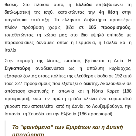
θέσεις. Στο πλαίσιο αυτό, η
Ελλάδα
επιβεβαιώνει τη
διπλωματική της ισχύ, κατακτώντας την
4η θέση
στην
παγκόσμια κατάταξη. Το ελληνικό διαβατήριο προσφέρει
πλέον πρόσβαση χωρίς βίζα σε
185 προορισμούς
,
τοποθετώντας τη χώρα μας στο ίδιο υψηλό επίπεδο με
παραδοσιακές δυνάμεις όπως η Γερμανία, η Γαλλία και η
Ιταλία.
Στην κορυφή της λίστας, ωστόσο, βρίσκεται η Ασία. Η
Σιγκαπούρη
αναδεικνύεται ως η απόλυτη κυρίαρχος,
εξασφαλίζοντας στους πολίτες της ελεύθερη είσοδο σε 192 από
τους 227 προορισμούς που εξετάζει ο δείκτης. Ακολουθούν σε
απόσταση αναπνοής η Ιαπωνία και η Νότια Κορέα (188
προορισμοί), ενώ την πρώτη τριάδα κλείνει ένα ευρωπαϊκό
γκρουπ που αποτελείται από τη Δανία, το Λουξεμβούργο, την
Ισπανία, τη Σουηδία και την Ελβετία (186 προορισμοί).
Το "φαινόμενο" των Εμιράτων και η Δυτική
υποχώρηση