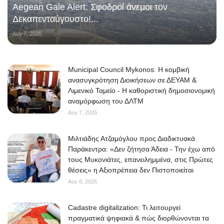
Aegean Gale Alert: Σφοδροί άνεμοι τον
Δεκαπενταύγουστο!...
Αυγ 7, 2026
Municipal Council Mykonos: Η κομβική
ανασυγκρότηση Διοικήσεων σε ΔΕΥΑΜ &
Λιμενικό Ταμείο - Η καθοριστική δημοσιονομική
αναμόρφωση του ΔΛΤΜ
Αυγ 7, 2026
Μιλτιάδης Ατζαμόγλου προς Διαδικτυακά
Παράκεντρα: «Δεν ζήτησα Άδεια - Την έχω από
τους Μυκονιάτες, επανειλημμένα, στις Πρώτες
θέσεις» η Αξιοπρέπεια δεν Πιστοποιείται
Αυγ 6, 2026
Cadastre digitalization: Τι λειτουργεί
πραγματικά ψηφιακά & πώς διορθώνονται τα