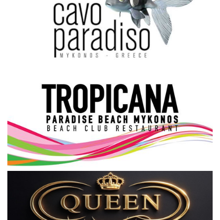
Science & Tech
Aegean Islands
Σεβασμιώτατος Δωρόθεος Β’
Cost Of Living Crisis
Opinion + Analysis
L’Art des Sens
All News
Local Elections 2023
About