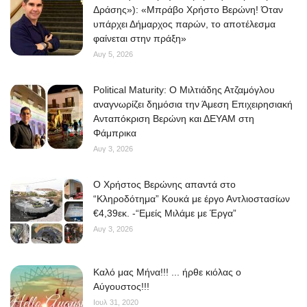
Δράσης»): «Μπράβο Χρήστο Βερώνη! Όταν
υπάρχει Δήμαρχος παρών, το αποτέλεσμα
φαίνεται στην πράξη»
Αυγ 5, 2026
Political Maturity: Ο Μιλτιάδης Ατζαμόγλου
αναγνωρίζει δημόσια την Άμεση Επιχειρησιακή
Ανταπόκριση Βερώνη και ΔΕΥΑΜ στη
Φάμπρικα
Αυγ 3, 2026
O Χρήστος Βερώνης απαντά στο
“Κληροδότημα” Κουκά με έργο Αντλιοστασίων
€4,39εκ. -“Εμείς Μιλάμε με Έργα”
Αυγ 3, 2026
Kαλό μας Μήνα!!! ... ήρθε κιόλας ο
Αύγουστος!!!
Ιουλ 31, 2020