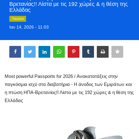
Βρετανίας!! Λίστα με τις 192 χώρες & η θέση της
Greece
Ελλάδας
Tourism
Entertainment
Ιαν 14, 2026 - 11:03
Arts & Culture
Share
Mykonos
Mykonos Ticker TV
Most powerful Passports for 2026 / Ανακατατάξεις στην
παγκόσμια ισχύ στα διαβατήρια - Η άνοδος των Εμιράτων και
Sport
η πτώση ΗΠΑ-Βρετανίας!! Λίστα με τις 192 χώρες & η θέση της
Ελλάδας
Sustainability
Health
In Pictures