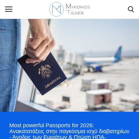
Contact Us
Politique
Business
Travel
World
Most powerful Passports for 2026:
Style Adorés
Ανακατατάξεις στην παγκόσμια ισχύ διαβατηρίων
- Άνοδος των Εμιράτων & Πτώση ΗΠΑ-