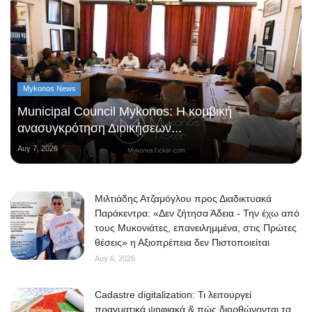
Mykonos News
Municipal Council Mykonos: Η κομβική
ανασυγκρότηση Διοικήσεων...
Αυγ 7, 2026
Μιλτιάδης Ατζαμόγλου προς Διαδικτυακά
Παράκεντρα: «Δεν ζήτησα Άδεια - Την έχω από
τους Μυκονιάτες, επανειλημμένα, στις Πρώτες
θέσεις» η Αξιοπρέπεια δεν Πιστοποιείται
Αυγ 6, 2026
Cadastre digitalization: Τι λειτουργεί
πραγματικά ψηφιακά & πώς διορθώνονται τα