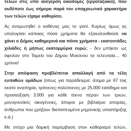
τελών στις υπό ανέγερση οικοδομές (εργοταξιακό), που
ουδέποτε έως σήμερα παρά τον υποχρεωτικό χαρακτήρα
των τελών είχαμε καθορίσει.
Ας αναρωτηθεί ο καθένας μας το γιατί. Κυρίως όμως ας
υπολογίσει κάποιος πόσα χρήματα θα εξακολουθούσε
να
χάνει ο Δήμος καθημερινά και πόσα χρήματα - εκατοντάδες
χιλιάδες ή μήπως εκατομμύρια ευρώ;
- δεν μπήκαν ως
όφειλαν στο Ταμείο του Δήμου Μυκόνου τα τελευταία… 40
χρόνια!
Στην απόφαση προβλέπεται απαλλαγή από τα τέλη
ευπαθών ομάδων
(όπως για παράδειγμα: άτομα με 67 τοις
εκατό αναπηρία, τρίτεκνες-πολύτεκνες με 25.000 εισόδημα και
προσαύξηση 3.000 για κάθε τέκνο πέραν των τριών,
μονογονεϊκές οικογένειες, άποροι με βιβλιάριο απορίας,
άνθρωποι που χρήζουν διαπιστευμένα μηχανικής υποστήριξης
κ.ά.)
Με στόχο μια δομική παρέμβαση στον καθορισμό τελών,