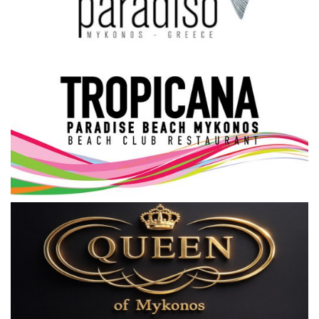
Science & Tech
Aegean Islands
Σεβασμιώτατος Δωρόθεος Β’
Cost Of Living Crisis
Opinion + Analysis
L’Art des Sens
All News
Local Elections 2023
About