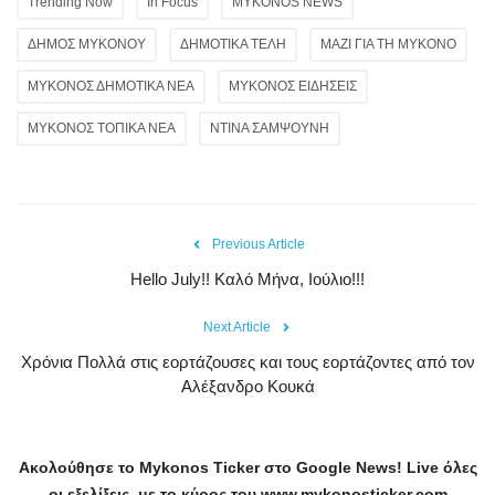
Trending Now
In Focus
MYKONOS NEWS
ΔΗΜΟΣ ΜΥΚΟΝΟΥ
ΔΗΜΟΤΙΚΑ ΤΕΛΗ
ΜΑΖΙ ΓΙΑ ΤΗ ΜΥΚΟΝΟ
ΜΥΚΟΝΟΣ ΔΗΜΟΤΙΚΑ ΝΕΑ
ΜΥΚΟΝΟΣ ΕΙΔΗΣΕΙΣ
ΜΥΚΟΝΟΣ ΤΟΠΙΚΑ ΝΕΑ
ΝΤΙΝΑ ΣΑΜΨΟΥΝΗ
Previous Article
Hello July!! Καλό Μήνα, Ιούλιο!!!
Next Article
Χρόνια Πολλά στις εορτάζουσες και τους εορτάζοντες από τον
Αλέξανδρο Κουκά
Ακολούθησε το
Mykonos
Ticker
στο
Google
News
!
Live
όλες
οι εξελίξεις, με το κύρος του
www
.
mykonosticker
.
com