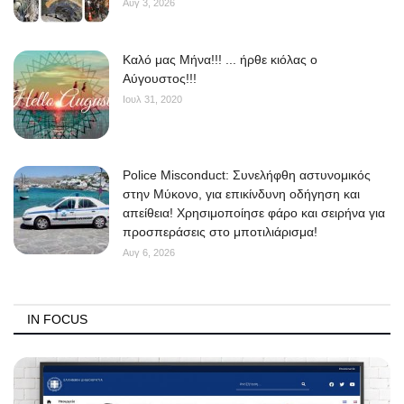
Αυγ 3, 2026
Kαλό μας Μήνα!!! ... ήρθε κιόλας ο
Αύγουστος!!!
Ιουλ 31, 2020
Police Misconduct: Συνελήφθη αστυνομικός
στην Μύκονο, για επικίνδυνη οδήγηση και
απείθεια! Χρησιμοποίησε φάρο και σειρήνα για
προσπεράσεις στο μποτιλιάρισμα!
Αυγ 6, 2026
IN FOCUS