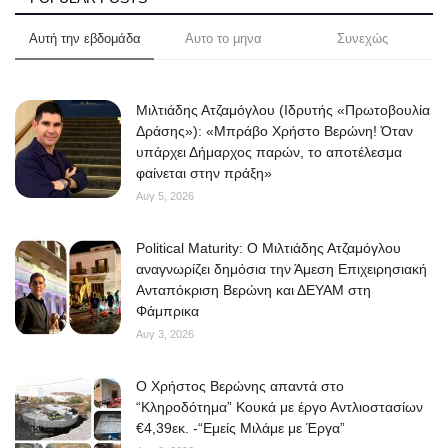
Αυτή την εβδομάδα
Αυτο το μηνα
Συνεχώς
Μιλτιάδης Ατζαμόγλου (Ιδρυτής «Πρωτοβουλία
Δράσης»): «Μπράβο Χρήστο Βερώνη! Όταν
υπάρχει Δήμαρχος παρών, το αποτέλεσμα
φαίνεται στην πράξη»
Αυγ 5, 2026
Political Maturity: Ο Μιλτιάδης Ατζαμόγλου
αναγνωρίζει δημόσια την Άμεση Επιχειρησιακή
Ανταπόκριση Βερώνη και ΔΕΥΑΜ στη
Φάμπρικα
Αυγ 3, 2026
O Χρήστος Βερώνης απαντά στο
“Κληροδότημα” Κουκά με έργο Αντλιοστασίων
€4,39εκ. -“Εμείς Μιλάμε με Έργα”