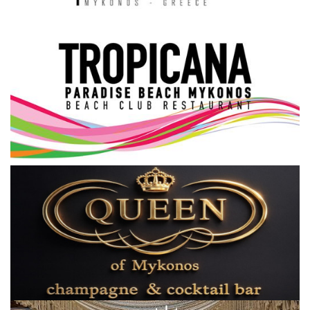
Science & Tech
Aegean Islands
Σεβασμιώτατος Δωρόθεος Β’
Cost Of Living Crisis
Opinion + Analysis
L’Art des Sens
All News
Local Elections 2023
About