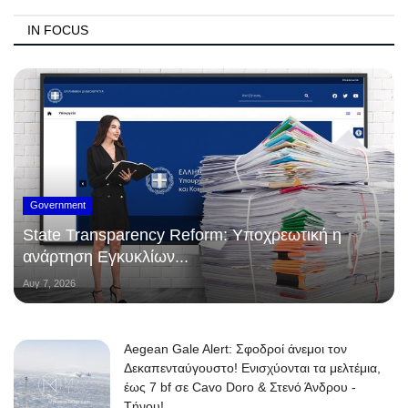
IN FOCUS
Government
State Transparency Reform: Υποχρεωτική η
ανάρτηση Εγκυκλίων...
Αυγ 7, 2026
Aegean Gale Alert: Σφοδροί άνεμοι τον
Δεκαπενταύγουστο! Ενισχύονται τα μελτέμια,
έως 7 bf σε Cavo Doro & Στενό Άνδρου -
Τήνου!