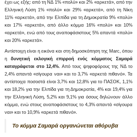
έχει ως εξής: από τη ΝΔ 1% «πολύ» και 2% «αρκετά», από την
Ελληνική Λύση 1% «πολύ» και 29% «αρκετά», από τη Νίκη
11% «αρκετά», από την Ελπίδα για τη Δημοκρατία 9% «πολύ»
και 17% «αρκετά», από άλλο κόμμα 16% «πολύ» και 10%
«αρκετά», ενώ από τους αναποφάσιστους 5% απαντά «πολύ»
και 20% «αρκετά».
Αντίστοιχη είναι η εικόνα και στη δημοσκόπηση της Marc, όπου
η
δυνητική εκλογική επιρροή ενός κόμματος Σαμαρά
καταγράφεται στο 12,4%
. Από τους ψηφοφόρους της ΝΔ το
2,4% απαντά «σίγουρα ναι» και το 3,7% «αρκετά πιθανό». Τα
αντίστοιχα ποσοστά είναι 3,7% και 12,8% για το ΠΑΣΟΚ, 1,1%
και 18,2% για την Ελπίδα για τη Δημοκρατία, 4% και 19,4% για
την Ελληνική Λύση, 5,2% και 9,1% για όσους δηλώνουν άλλο
κόμμα, ενώ στους αναποφάσιστους το 4,3% απαντά «σίγουρα
ναι» και το 10,9% «αρκετά πιθανό».
Το κόμμα Σαμαρά οργανώνεται αθόρυβα