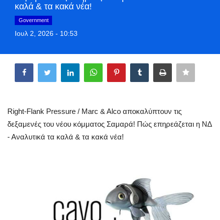
καλά & τα κακά νέα!
Greece
Government
Ιουλ 2, 2026 - 10:53
Entertainment
Share
Arts & Culture
Mykonos
Mykonos Ticker TV
Right-Flank Pressure / Marc & Alco αποκαλύπτουν τις
δεξαμενές του νέου κόμματος Σαμαρά! Πώς επηρεάζεται η ΝΔ
Sport
- Αναλυτικά τα καλά & τα κακά νέα!
Sustainability
Health
In Pictures