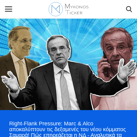
Contact Us
Politique
Business
Travel
World
Right-Flank Pressure: Marc & Alco
Style Adorés
αποκαλύπτουν τις δεξαμενές του νέου κόμματος
Σαμαρά! Πώς επηρεάζεται η ΝΔ - Αναλυτικά τα