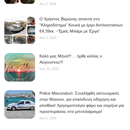
Αυγ 3, 2026
O Χρήστος Βερώνης απαντά στο
“Κληροδότημα” Κουκά με έργο Αντλιοστασίων
€4,39εκ. -“Εμείς Μιλάμε με Έργα”
Αυγ 3, 2026
Kαλό μας Μήνα!!! ... ήρθε κιόλας ο
Αύγουστος!!!
Ιουλ 31, 2020
Police Misconduct: Συνελήφθη αστυνομικός
στην Μύκονο, για επικίνδυνη οδήγηση και
απείθεια! Χρησιμοποίησε φάρο και σειρήνα για
προσπεράσεις στο μποτιλιάρισμα!
Αυγ 6, 2026