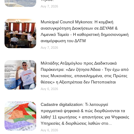
Αυγ 7, 2026
Municipal Council Mykonos: Η κομβική
ανασυγκρότηση Διοικήσεων σε ΔΕΥΑΜ &
Λιμενικό Ταμείο - Η καθοριστική δημοσιονομική
αναμόρφωση του ΔΛΤΜ
Αυγ 7, 2026
Μιλτιάδης Ατζαμόγλου προς Διαδικτυακά
Παράκεντρα: «Δεν ζήτησα Άδεια - Την έχω από
τους Μυκονιάτες, επανειλημμένα, στις Πρώτες
θέσεις» η Αξιοπρέπεια δεν Πιστοποιείται
Αυγ 6, 2026
Cadastre digitalization: Τι λειτουργεί
πραγματικά ψηφιακά & πώς διορθώνονται τα
λάθη! 11 ερωτήσεις + απαντήσεις για Ψηφιακές
Υπηρεσίες & διορθώσεις λαθών στο...
Αυγ 6, 2026