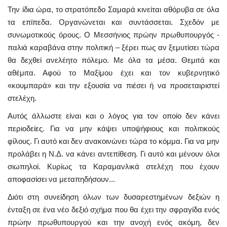
Την ίδια ώρα, το στρατόπεδο Σαμαρά κινείται αθόρυβα σε όλα
τα επίπεδα. Οργανώνεται και συντάσσεται. Σχεδόν με
συνωμοτικούς όρους. Ο Μεσσήνιος πρώην πρωθυπουργός -
παλιά καραβάνα στην πολιτική – ξέρει πως αν ξεμυτίσει τώρα
θα δεχθεί ανελέητο πόλεμο. Με όλα τα μέσα. Θεμιτά και
αθέμιτα. Αφού το Μαξίμου έχει και τον κυβερνητικό
«κουμπαρά» και την εξουσία να πιέσει ή να προσεταιριστεί
στελέχη.
Αυτός άλλωστε είναι και ο λόγος για τον οποίο δεν κάνει
περιοδείες. Για να μην κάψει υποψήφιους και πολιτικούς
φίλους. Γι αυτό και δεν ανακοινώνει τώρα το κόμμα. Για να μην
προλάβει η Ν.Δ. να κάνει αντεπίθεση. Γι αυτό και μένουν όλοι
σιωπηλοί. Κυρίως τα Καραμανλικά στελέχη που έχουν
αποφασίσει να μεταπηδήσουν...
Διότι στη συνείδηση όλων των δυσαρεστημένων δεξιών η
ένταξη σε ένα νέο δεξιό σχήμα που θα έχει την σφραγίδα ενός
πρώην πρωθυπουργού και την ανοχή ενός ακόμη, δεν