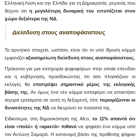
Ελληνική Λύση και την Ελπίδα για τη Δημοκρατία, γεγονός που
δείχνει ότι
η μεγαλύτερη δυναμική του εντοπίζεται στον
χώρο δεξιότερα της ΝΔ
.
Διείσδυση στους αναποφάσιστους
Το αρνητικό στοιχείο, ωστόσο, είναι ότι το υπό ίδρυση κόμμα
εμφανίζει
αξιοσημείωτη διείσδυση στους αναποφάσιστους.
Πρόκειται για μια κατηγορία ψηφοφόρων στην οποία επενδύει
και η κυβέρνηση, προσδοκώντας ότι όσο πλησιάζουν οι
εκλογές θα
επιστρέψει σημαντικό μέρος της εκλογικής
βάσης της
. Αν όμως ένα νέο κόμμα καταφέρει να αποκτήσει
ισχυρά ερείσματα σε αυτή τη δεξαμενή, τότε
περιορίζονται οι
δυνατότητες της ΝΔ
να διευρύνει τα ποσοστά της.
Ειδικότερα, στη δημοσκόπηση της Alco,
το 11% απαντά ότι
είναι «πολύ» ή «αρκετά» πιθανό
να ψηφίσει ένα κόμμα υπό
τον Αντώνη Σαμαρά. Η κατανομή βάσει της πρόθεσης ψήφου