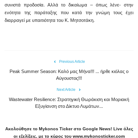
συνιστά προδοσία. Αλλά το δικαίωμα – όπως λένε- στην
ενότητα της παράταξης που κατά την γνώμη τους έχει
διαρραγεί με υπαιτιότητα του Κ. Μητσοτάκη.
Previous Article
Peak Summer Season: Kαλό μας Μήνα!!! ... ήρθε κιόλας ο
Αύγουστος!!!
Next Article
Wastewater Resilience: Στρατηγική Θωράκιση και Μοριακή
Εξυγίανση στο Δίκτυο Λυμάτων...
Ακολούθησε το
Mykonos
Ticker
στο
Google
News
!
Live
όλες
οι εξελίξεις, με το κύρος του
www
.
mykonosticker
.
com