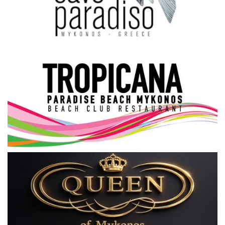
Science & Tech
Aegean Islands
Σεβασμιώτατος Δωρόθεος Β’
Cost Of Living Crisis
Opinion + Analysis
L’Art des Sens
All News
Local Elections 2023
About