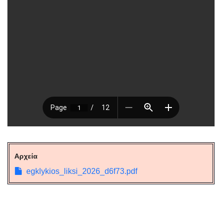
Αρχεία
egklykios_liksi_2026_d6f73.pdf