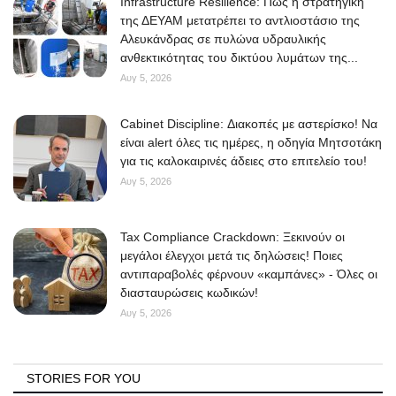
Infrastructure Resilience: Πώς η στρατηγική
της ΔΕΥΑΜ μετατρέπει το αντλιοστάσιο της
Αλευκάνδρας σε πυλώνα υδραυλικής
ανθεκτικότητας του δικτύου λυμάτων της...
Αυγ 5, 2026
Cabinet Discipline: Διακοπές με αστερίσκο! Να
είναι alert όλες τις ημέρες, η οδηγία Μητσοτάκη
για τις καλοκαιρινές άδειες στο επιτελείο του!
Αυγ 5, 2026
Tax Compliance Crackdown: Ξεκινούν οι
μεγάλοι έλεγχοι μετά τις δηλώσεις! Ποιες
αντιπαραβολές φέρνουν «καμπάνες» - Όλες οι
διασταυρώσεις κωδικών!
Αυγ 5, 2026
STORIES FOR YOU