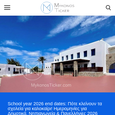
Contact Us
Politique
Business
Travel
World
School year 2026 end dates: Πότε κλείνουν τα
Style Adorés
σχολεία για καλοκαίρι! Ημερομηνίες για
Δημοτικά, Νηπιαγωγεία & Πανελλήνιες 2026