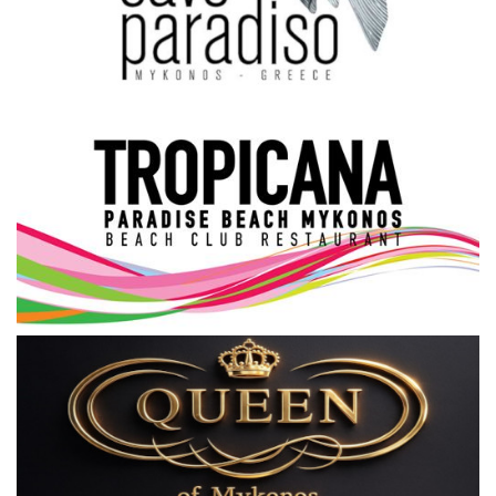
Science & Tech
Aegean Islands
Σεβασμιώτατος Δωρόθεος Β’
Cost Of Living Crisis
Opinion + Analysis
L’Art des Sens
Local Elections 2023
All News
About