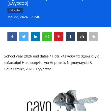
[Έγγραφο]
Greece
Education
Μαι 22, 2026 - 21:46
Entertainment
Share
Arts & Culture
Mykonos
Mykonos Ticker TV
School year 2026 end dates / Πότε κλείνουν τα σχολεία για
καλοκαίρι! Ημερομηνίες για Δημοτικά, Νηπιαγωγεία &
Sport
Πανελλήνιες 2026 [Έγγραφο]
Health
Sustainability
In Pictures