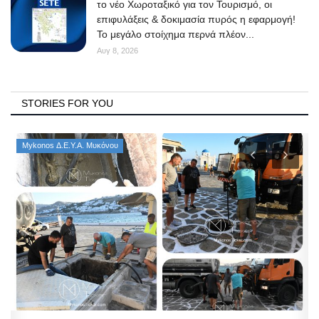
το νέο Χωροταξικό για τον Τουρισμό, οι
επιφυλάξεις & δοκιμασία πυρός η εφαρμογή!
Το μεγάλο στοίχημα περνά πλέον...
Αυγ 8, 2026
STORIES FOR YOU
Mykonos Δ.Ε.Υ.Α. Μυκόνου