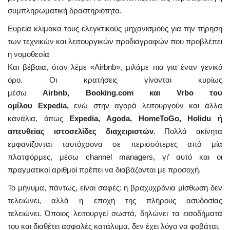
συμπληρωματική δραστηριότητα.
Ευρεία κλίμακα τους ελεγκτικούς μηχανισμούς για την τήρηση
των τεχνικών και λειτουργικών προδιαγραφών που προβλέπει
η νομοθεσία
Και βέβαια, όταν λέμε «Airbnb», μιλάμε πια για έναν γενικό
όρο. Οι κρατήσεις γίνονται κυρίως
μέσω
Airbnb, Booking.com και Vrbo του
ομίλου Expedia,
ενώ στην αγορά λειτουργούν και άλλα
κανάλια, όπως
Expedia, Agoda, HomeToGo, Holidu ή
απευθείας ιστοσελίδες διαχειριστών
. Πολλά ακίνητα
εμφανίζονται ταυτόχρονα σε περισσότερες από μία
πλατφόρμες, μέσω channel managers, γι’ αυτό και οι
πραγματικοί αριθμοί πρέπει να διαβάζονται με προσοχή.
Το μήνυμα, πάντως, είναι σαφές: η βραχυχρόνια μίσθωση δεν
τελειώνει, αλλά η εποχή της πλήρους ασυδοσίας
τελειώνει. Όποιος λειτουργεί σωστά, δηλώνει τα εισοδήματά
του και διαθέτει ασφαλές κατάλυμα, δεν έχει λόγο να φοβάται.