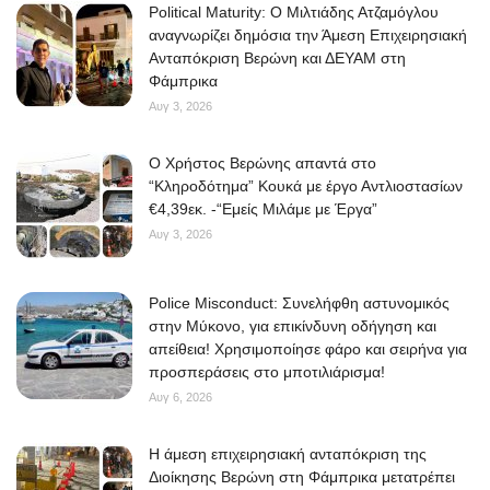
Political Maturity: Ο Μιλτιάδης Ατζαμόγλου
αναγνωρίζει δημόσια την Άμεση Επιχειρησιακή
Ανταπόκριση Βερώνη και ΔΕΥΑΜ στη
Φάμπρικα
Αυγ 3, 2026
O Χρήστος Βερώνης απαντά στο
“Κληροδότημα” Κουκά με έργο Αντλιοστασίων
€4,39εκ. -“Εμείς Μιλάμε με Έργα”
Αυγ 3, 2026
Police Misconduct: Συνελήφθη αστυνομικός
στην Μύκονο, για επικίνδυνη οδήγηση και
απείθεια! Χρησιμοποίησε φάρο και σειρήνα για
προσπεράσεις στο μποτιλιάρισμα!
Αυγ 6, 2026
Η άμεση επιχειρησιακή ανταπόκριση της
Διοίκησης Βερώνη στη Φάμπρικα μετατρέπει