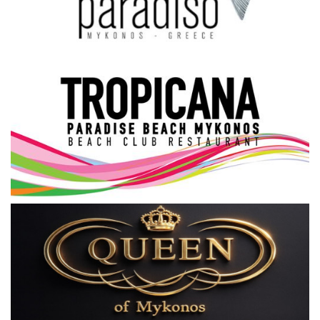
Science & Tech
Aegean Islands
Σεβασμιώτατος Δωρόθεος Β’
Cost Of Living Crisis
Opinion + Analysis
L’Art des Sens
All News
Local Elections 2023
About