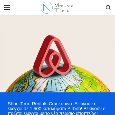
Contact Us
Politique
Business
Travel
World
Short-Term Rentals Crackdown: Ξεκινούν οι
Style Adorés
έλεγχοι σε 1.500 καταλύματα Airbnb! Ξεκινούν οι
πρώτοι έλεγχοι με το νέο πλαίσιο εποπτείας!