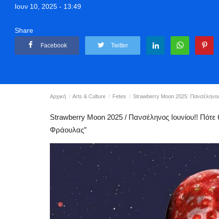
Ιουν 10, 2025 - 13:49
Share
Facebook
Twitter
Αρχική
Arts & Culture
Fetes
Strawberry Moon 2025: Πανσέληνος Ι
Strawberry Moon 2025 / Πανσέληνος Ιουνίου!! Πότε 
Φράουλας”