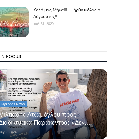
Kαλό μας Μήνα!!! ... ήρθε κιόλας ο
Αύγουστος!!!
Ιουλ 31, 2020
IN FOCUS
Mykonos News
Μιλτιάδης Ατζαμόγλου προς
Διαδικτυακά Παράκεντρα: «Δεν...
Αυγ 6, 2026