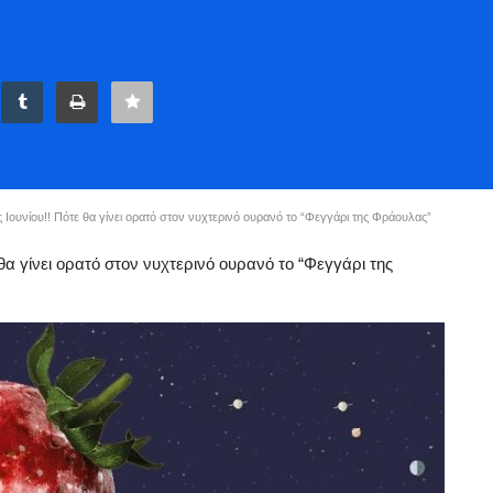
ουνίου!! Πότε θα γίνει ορατό στον νυχτερινό ουρανό το “Φεγγάρι της Φράουλας”
θα γίνει ορατό στον νυχτερινό ουρανό το “Φεγγάρι της