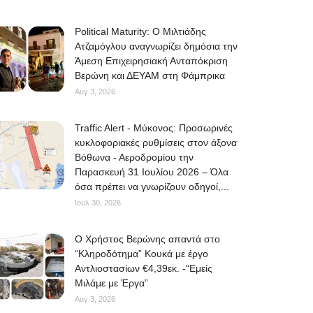
Political Maturity: Ο Μιλτιάδης
Ατζαμόγλου αναγνωρίζει δημόσια την
Άμεση Επιχειρησιακή Ανταπόκριση
Βερώνη και ΔΕΥΑΜ στη Φάμπρικα
Αυγ 3, 2026
Traffic Alert - Μύκονος: Προσωρινές
κυκλοφοριακές ρυθμίσεις στον άξονα
Βόθωνα - Αεροδρομίου την
Παρασκευή 31 Ιουλίου 2026 – Όλα
όσα πρέπει να γνωρίζουν οδηγοί,...
Ιουλ 30, 2026
O Χρήστος Βερώνης απαντά στο
“Κληροδότημα” Κουκά με έργο
Αντλιοστασίων €4,39εκ. -“Εμείς
Μιλάμε με Έργα”
Αυγ 3, 2026