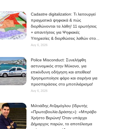
Cadastre digitalization: Τι λειτουργεί
πραγματικά ψηφιακά & πώς
διορθώνονται τα λάθη! 11 ερωτήσεις
+ απαντήσεις για Ψηφιακές
Υπηρεσίες & διορθώσεις λαθών στο...
Αυγ 6, 2026
Police Misconduct: Συνελήφθη
αστυνομικός στην Μύκονο, για
επικίνδυνη οδήγηση και απείθεια!
Χρησιμοποίησε φάρο και σειρήνα για
προσπεράσεις στο μποτιλιάρισμα!
Αυγ 6, 2026
Μιλτιάδης Ατζαμόγλου (Ιδρυτής
«Πρωτοβουλία Δράσης»): «Μπράβο
Χρήστο Βερώνη! Όταν υπάρχει
Δήμαρχος παρών, το αποτέλεσμα