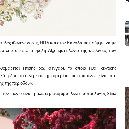
φυλές ιθαγενών στις ΗΠΑ και στον Καναδά και, σύμφωνα με
στεί έτσι από τη φυλή Algonquin λόγω της αφθονίας των
.
ομάζεται επίσης ροζ φεγγάρι, το οποίο είναι κελτικής
λά μέρη του βόρειου ημισφαιρίου, οι φράουλες είναι στο
ς της περιόδου».
Mykonos News
ή τον Ιούνιο είναι η τέλεια μεταφορά, λέει η αστρολόγος Stina