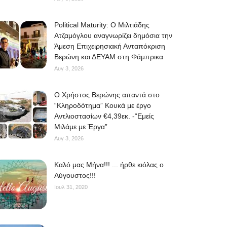
Political Maturity: Ο Μιλτιάδης
Ατζαμόγλου αναγνωρίζει δημόσια την
Άμεση Επιχειρησιακή Ανταπόκριση
Βερώνη και ΔΕΥΑΜ στη Φάμπρικα
Αυγ 3, 2026
O Χρήστος Βερώνης απαντά στο
“Κληροδότημα” Κουκά με έργο
Αντλιοστασίων €4,39εκ. -“Εμείς
Μιλάμε με Έργα”
Αυγ 3, 2026
Kαλό μας Μήνα!!! ... ήρθε κιόλας ο
Αύγουστος!!!
Ιουλ 31, 2020