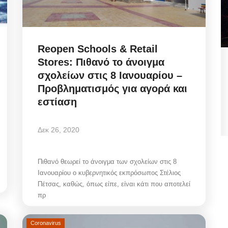
Reopen Schools & Retail
Stores: Πιθανό το άνοιγμα
 Πώς
Municipal Council Mykonos: Η
σχολείων στις 8 Ιανουαρίου –
κομβική ανασυγκρότηση
Προβληματισμός για αγορά και
Διοικήσεων...
εστίαση
Αυγ 7, 2026
Δεκ 26, 2020
ει το
Mykonos Ticker | Δημοτικό Συμβούλιο Μυκόνου
Πιθανό θεωρεί το άνοιγμα των σχολείων στις 8
07/08/2026: Ψηφοφορία για αναμόρφωση...
Ιανουαρίου ο κυβερνητικός εκπρόσωπος Στέλιος
Πέτσας, καθώς, όπως είπε, είναι κάτι που αποτελεί
πρ
Coronavirus