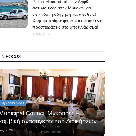
Police Misconduct: Συνελήφθη
αστυνομικός στην Μύκονο, για
επικίνδυνη οδήγηση και απείθεια!
Χρησιμοποίησε φάρο και σειρήνα για
προσπεράσεις στο μποτιλιάρισμα!
Αυγ 6, 2026
IN FOCUS
Mykonos News
Municipal Council Mykonos: Η
κομβική ανασυγκρότηση Διοικήσεων...
Αυγ 7, 2026