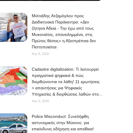
Μιλτιάδης Ατζαμόγλου προς
Διαδικτυακά Παράκεντρα: «Δεν
ζήτησα Άδεια - Την έχω από τους
Μυκονιάτες, επανειλημμένα, στις
Πρώτες θέσεις» η Αξιοπρέπεια δεν
Πιστοποιείται
Αυγ 6, 2026
Cadastre digitalization: Τι λειτουργεί
πραγματικά ψηφιακά & πώς
διορθώνονται τα λάθη! 11 ερωτήσεις
+ απαντήσεις για Ψηφιακές
Υπηρεσίες & διορθώσεις λαθών στο...
Αυγ 6, 2026
Police Misconduct: Συνελήφθη
αστυνομικός στην Μύκονο, για
επικίνδυνη οδήγηση και απείθεια!