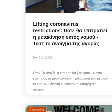
Lifting coronavirus
restrictions: Πότε θα επιτραπεί
Infrastructure Resilience:
η μετακίνηση εκτός νομού -
η στρατηγική της ΔΕΥΑΜ
Τεστ το άνοιγμα της αγοράς
μετατρέπει...
Ιαν 18, 2021
Αυγ 5, 2026
Όταν θα ανοίξει η εστίαση θα ξεκινήσουμε από
Η πολιτική στρατηγική της ΔΕΥΑΜ μετατρέπ
έξω προς τα μέσα Σταδιακή χαλάρωση των μέτρων
αντλιοστάσιο Αλευκάνδρας σε υπόδειγμα...
το επόμενο διάστημα εφόσον το επιτρέψει ο
αριθμός
Coronavirus