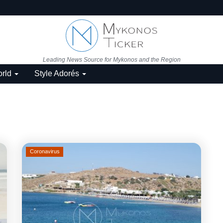
Leading News Source for Mykonos and the Region
rld
Style Adorés
Coronavirus