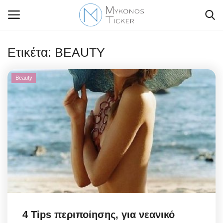
Ετικέτα:
BEAUTY
Beauty
Contact Us
Politique
Business
Travel
World
Style Adorés
4 Tips περιποίησης, για νεανικό