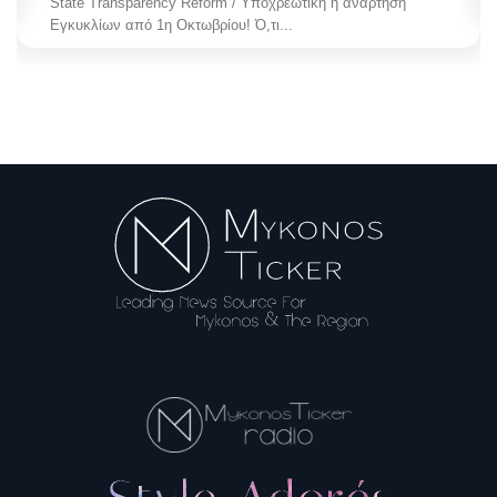
State Transparency Reform / Υποχρεωτική η ανάρτηση
Εγκυκλίων από 1η Οκτωβρίου! Ό,τι...