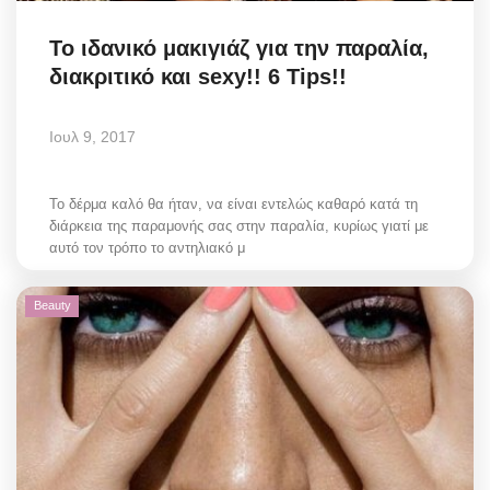
Science & Tech
To ιδανικό μακιγιάζ για την παραλία,
διακριτικό και sexy!! 6 Tips!!
Aegean Islands
Ιουλ 9, 2017
Σεβασμιώτατος Δωρόθεος Β’
Cost Of Living Crisis
Το δέρμα καλό θα ήταν, να είναι εντελώς καθαρό κατά τη
διάρκεια της παραμονής σας στην παραλία, κυρίως γιατί με
αυτό τον τρόπο το αντηλιακό μ
Opinion + Analysis
Beauty
L’Art des Sens
Local Elections 2023
All News
About