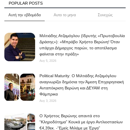
POPULAR POSTS
Αυτή την εβδομάδα
Αυτο το μηνα
Συνεχώς
Μιλτιάδης Ατζαμόγλου (Ιδρυτής «Πρωτοβουλία
Δράσης»): «Μπράβο Χρήστο Βερώνη! Όταν
υπάρχει Δήμαρχος παρών, το αποτέλεσμα
φαίνεται στην πράξη»
Αυγ 5, 2026
Political Maturity: Ο Μιλτιάδης Ατζαμόγλου
αναγνωρίζει δημόσια την Άμεση Επιχειρησιακή
Ανταπόκριση Βερώνη και ΔΕΥΑΜ στη
Φάμπρικα
Αυγ 3, 2026
O Χρήστος Βερώνης απαντά στο
“Κληροδότημα” Κουκά με έργο Αντλιοστασίων
€4,39εκ. -“Εμείς Μιλάμε με Έργα”