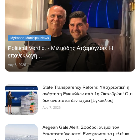
Mykonos Municipal News
Political Verdict - Μιλτιάδης Ατζαμόγλου: Η
επανεκλογή...
Αυγ 8, 2026
State Transparency Reform: Υποχρεωτική η
ανάρτηση Εγκυκλίων από 1η Οκτωβρίου! Ό,τι
δεν αναρτάται δεν ισχύει [Εγκύκλιος]
Αυγ 7, 2026
Aegean Gale Alert: Σφοδροί άνεμοι τον
Δεκαπενταύγουστο! Ενισχύονται τα μελτέμια,