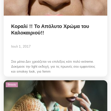
Elections 2023
Γλώσσα
Κοραλί !! Το Απόλυτο Χρώμα του
Καλοκαιριού!!
Ελληνικά
English
Ιουλ 1, 2017
Στα μάτια Δεν χρειάζεται να επιλέξεις κάτι πολύ extreme.
Δοκίμασε την light εκδοχή, για τις πρωινές σου εμφανίσεις
και smokey look, για femm
Beauty