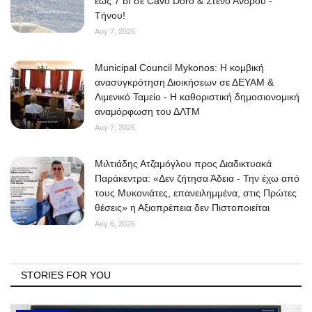
έως 7 bf σε Cavo Doro & Στενό Άνδρου -
Τήνου!
Αυγ 7, 2026
Municipal Council Mykonos: Η κομβική
ανασυγκρότηση Διοικήσεων σε ΔΕΥΑΜ &
Λιμενικό Ταμείο - Η καθοριστική δημοσιονομική
αναμόρφωση του ΔΛΤΜ
Αυγ 7, 2026
Μιλτιάδης Ατζαμόγλου προς Διαδικτυακά
Παράκεντρα: «Δεν ζήτησα Άδεια - Την έχω από
τους Μυκονιάτες, επανειλημμένα, στις Πρώτες
θέσεις» η Αξιοπρέπεια δεν Πιστοποιείται
Αυγ 6, 2026
STORIES FOR YOU