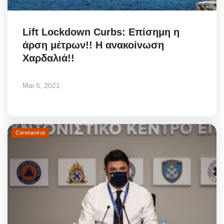
Science & Tech
Lift Lockdown Curbs: Επίσημη η
Aegean Islands
άρση μέτρων!! Η ανακοίνωση
Χαρδαλιά!!
Σεβασμιώτατος Δωρόθεος Β’
Μαι 5, 2021
Cost Of Living Crisis
Opinion + Analysis
Coronavirus
L’Art des Sens
All News
Local Elections 2023
About