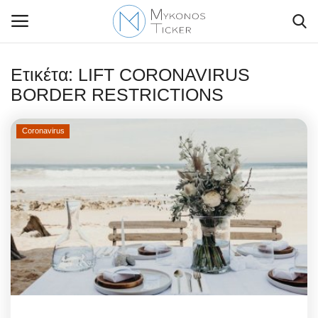
Ετικέτα:
LIFT CORONAVIRUS
BORDER RESTRICTIONS
Contact Us
Coronavirus
Politique
Business
Travel
World
Greece