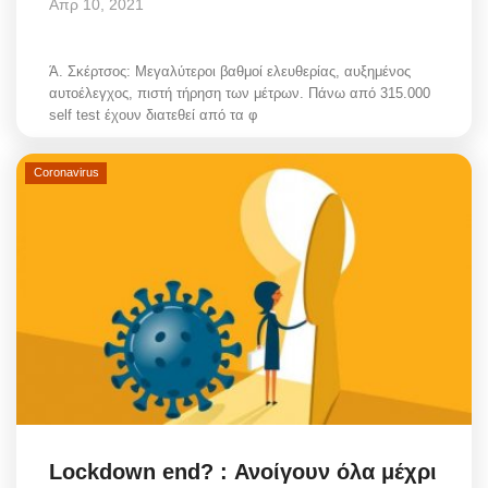
Απρ 10, 2021
Ά. Σκέρτσος: Μεγαλύτεροι βαθμοί ελευθερίας, αυξημένος
αυτοέλεγχος, πιστή τήρηση των μέτρων. Πάνω από 315.000
self test έχουν διατεθεί από τα φ
Coronavirus
Lockdown end? : Ανοίγουν όλα μέχρι