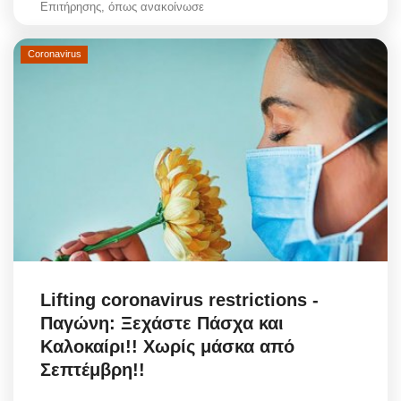
Επιτήρησης, όπως ανακοίνωσε
Coronavirus
Lifting coronavirus restrictions -
Παγώνη: Ξεχάστε Πάσχα και
Καλοκαίρι!! Χωρίς μάσκα από
Σεπτέμβρη!!