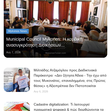
Mykonos News
Municipal Council Mykonos: Η κομβική
ανασυγκρότηση Διοικήσεων...
Αυγ 7, 2026
Μιλτιάδης Ατζαμόγλου προς Διαδικτυακά
Παράκεντρα: «Δεν ζήτησα Άδεια - Την έχω από
τους Μυκονιάτες, επανειλημμένα, στις Πρώτες
θέσεις» η Αξιοπρέπεια δεν Πιστοποιείται
Αυγ 6, 2026
Cadastre digitalization: Τι λειτουργεί
πραγματικά ψηφιακά & πώς διορθώνονται τα