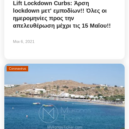
Lift Lockdown Curbs: Άρση
Style Adorés
lockdown μετ' εμποδίων!! Όλες οι
ημερομηνίες προς την
Entertainment
απελευθέρωση μέχρι τις 15 Μαΐου!!
Arts & Culture
Μαι 6, 2021
Mykonos
Mykonos Ticker TV
Coronavirus
Sport
Sustainability
Health
In Pictures