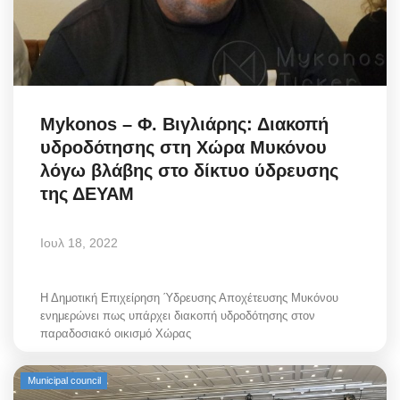
Mykonos – Φ. Βιγλιάρης: Διακοπή
υδροδότησης στη Χώρα Μυκόνου
λόγω βλάβης στο δίκτυο ύδρευσης
της ΔΕΥΑΜ
Ιουλ 18, 2022
Η Δημοτική Επιχείρηση Ύδρευσης Αποχέτευσης Μυκόνου
ενημερώνει πως υπάρχει διακοπή υδροδότησης στον
παραδοσιακό οικισμό Χώρας
Municipal council