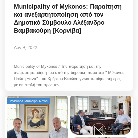
Municipality of Mykonos: Παραίτηση
Greece
και ανεξαρτητοποίηση από τον
Entertainment
Δημοτικό Σύμβουλο Αλέξανδρο
Βαμβακούρη [Κορνίβα]
Arts & Culture
Αυγ 9, 2022
Mykonos
Municipality of Mykonos / Την παραίτηση και την
Mykonos Ticker TV
ανεξαρτητοποίησή του από την δημοτική παράταξη" Μύκονος
Πρώτη Ξανά" του Χρήστου Βερώνη γνωστοποίησε σήμερα,
Sport
με επιστολή του προς τον...
Sustainability
Mykonos Municipal News
Health
In Pictures