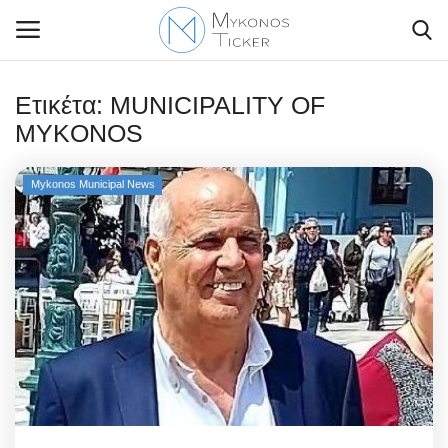
Ετικέτα:
MUNICIPALITY OF
MYKONOS
Contact Us
Mykonos Municipal News
Politique
Business
Travel
World
Style Adorés