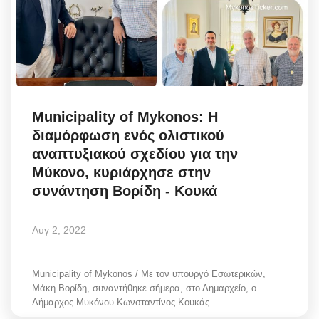
Science & Tech
Aegean Islands
Σεβασμιώτατος Δωρόθεος Β’
Municipality of Mykonos: Η
Cost Of Living Crisis
διαμόρφωση ενός ολιστικού
αναπτυξιακού σχεδίου για την
Opinion + Analysis
Μύκονο, κυριάρχησε στην
συνάντηση Βορίδη - Κουκά
L’Art des Sens
Αυγ 2, 2022
All News
Municipality of Mykonos / Με τον υπουργό Εσωτερικών,
Local Elections 2023
Μάκη Βορίδη, συναντήθηκε σήμερα, στο Δημαρχείο, ο
Δήμαρχος Μυκόνου Κωνσταντίνος Κουκάς.
About