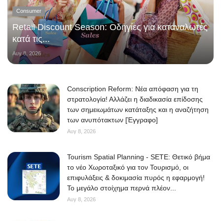
Consumer
Retail Discount Season: Οδηγίες για καταναλωτές
κατά τις...
Αυγ 8, 2026
Conscription Reform: Νέα απόφαση για τη
στρατολογία! Αλλάζει η διαδικασία επίδοσης
των σημειωμάτων κατάταξης και η αναζήτηση
των ανυπότακτων [Έγγραφο]
Αυγ 8, 2026
Tourism Spatial Planning - SETE: Θετικό βήμα
το νέο Χωροταξικό για τον Τουρισμό, οι
επιφυλάξεις & δοκιμασία πυρός η εφαρμογή!
Το μεγάλο στοίχημα περνά πλέον...
Αυγ 8, 2026