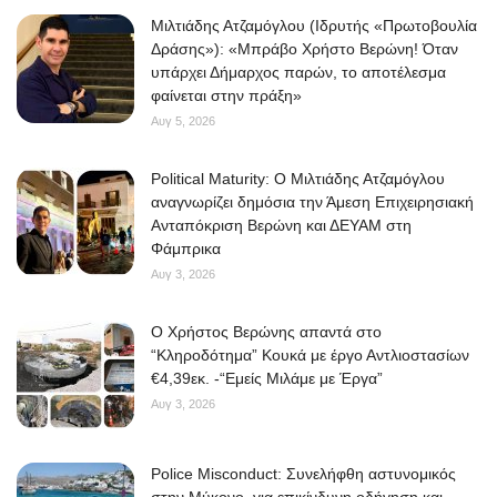
Μιλτιάδης Ατζαμόγλου (Ιδρυτής «Πρωτοβουλία
Δράσης»): «Μπράβο Χρήστο Βερώνη! Όταν
υπάρχει Δήμαρχος παρών, το αποτέλεσμα
φαίνεται στην πράξη»
Αυγ 5, 2026
Political Maturity: Ο Μιλτιάδης Ατζαμόγλου
αναγνωρίζει δημόσια την Άμεση Επιχειρησιακή
Ανταπόκριση Βερώνη και ΔΕΥΑΜ στη
Φάμπρικα
Αυγ 3, 2026
O Χρήστος Βερώνης απαντά στο
“Κληροδότημα” Κουκά με έργο Αντλιοστασίων
€4,39εκ. -“Εμείς Μιλάμε με Έργα”
Αυγ 3, 2026
Police Misconduct: Συνελήφθη αστυνομικός