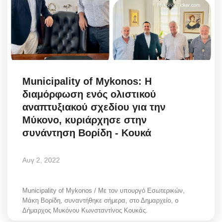
Science & Tech
Aegean Islands
Σεβασμιώτατος Δωρόθεος Β’
Municipality of Mykonos: Η
Cost Of Living Crisis
διαμόρφωση ενός ολιστικού
αναπτυξιακού σχεδίου για την
Opinion + Analysis
Μύκονο, κυριάρχησε στην
συνάντηση Βορίδη - Κουκά
L’Art des Sens
Αυγ 2, 2022
Local Elections 2023
Municipality of Mykonos / Με τον υπουργό Εσωτερικών,
All News
Μάκη Βορίδη, συναντήθηκε σήμερα, στο Δημαρχείο, ο
Δήμαρχος Μυκόνου Κωνσταντίνος Κουκάς.
About