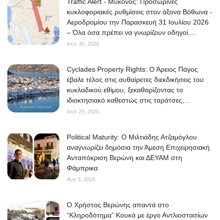
Traffic Alert - Μύκονος: Προσωρινές
κυκλοφοριακές ρυθμίσεις στον άξονα Βόθωνα -
Αεροδρομίου την Παρασκευή 31 Ιουλίου 2026
– Όλα όσα πρέπει να γνωρίζουν οδηγοί,...
Ιουλ 30, 2026
Cyclades Property Rights: Ο Άρειος Πάγος
έβαλε τέλος στις αυθαίρετες διεκδικήσεις του
κυκλαδικού εθίμου, ξεκαθαρίζοντας το
ιδιοκτησιακό καθεστώς στις ταράτσες,...
Ιουλ 29, 2026
Political Maturity: Ο Μιλτιάδης Ατζαμόγλου
αναγνωρίζει δημόσια την Άμεση Επιχειρησιακή
Ανταπόκριση Βερώνη και ΔΕΥΑΜ στη
Φάμπρικα
Αυγ 3, 2026
O Χρήστος Βερώνης απαντά στο
“Κληροδότημα” Κουκά με έργο Αντλιοστασίων