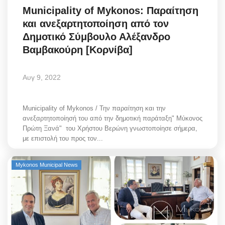
Municipality of Mykonos: Παραίτηση
Greece
και ανεξαρτητοποίηση από τον
Entertainment
Δημοτικό Σύμβουλο Αλέξανδρο
Βαμβακούρη [Κορνίβα]
Arts & Culture
Αυγ 9, 2022
Mykonos
Municipality of Mykonos / Την παραίτηση και την
Mykonos Ticker TV
ανεξαρτητοποίησή του από την δημοτική παράταξη" Μύκονος
Πρώτη Ξανά" του Χρήστου Βερώνη γνωστοποίησε σήμερα,
Sport
με επιστολή του προς τον...
Health
Mykonos Municipal News
Sustainability
In Pictures