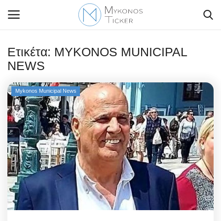
Ετικέτα:
MYKONOS MUNICIPAL
NEWS
Contact Us
Mykonos Municipal News
Politique
Business
Travel
World
Style Adorés