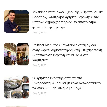
Μιλτιάδης Ατζαμόγλου (Ιδρυτής «Πρωτοβουλία
Δράσης»): «Μπράβο Χρήστο Βερώνη! Όταν
υπάρχει Δήμαρχος παρών, το αποτέλεσμα
φαίνεται στην πράξη»
Αυγ 5, 2026
Political Maturity: Ο Μιλτιάδης Ατζαμόγλου
αναγνωρίζει δημόσια την Άμεση Επιχειρησιακή
Ανταπόκριση Βερώνη και ΔΕΥΑΜ στη
Φάμπρικα
Αυγ 3, 2026
O Χρήστος Βερώνης απαντά στο
“Κληροδότημα” Κουκά με έργο Αντλιοστασίων
€4,39εκ. -“Εμείς Μιλάμε με Έργα”
Αυγ 3, 2026