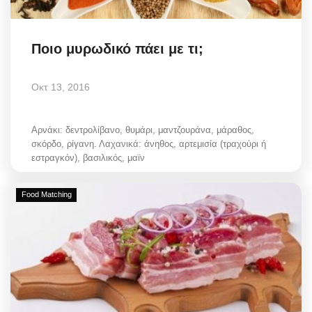
Science & Tech
Ποιο μυρωδικό πάει με τι;
Aegean Islands
Οκτ 13, 2016
Σεβασμιώτατος Δωρόθεος Β’
Cost Of Living Crisis
Αρνάκι: δεντρολίβανο, θυμάρι, μαντζουράνα, μάραθος,
σκόρδο, ρίγανη. Λαχανικά: άνηθος, αρτεμισία (τραχούρι ή
εστραγκόν), βασιλικός, μαϊν
Opinion + Analysis
Food Matching
L’Art des Sens
All News
Local Elections 2023
About