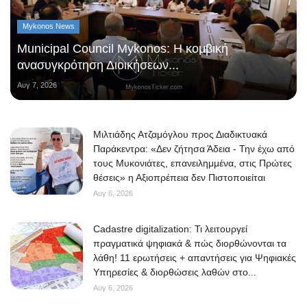
Mykonos News
Municipal Council Mykonos: Η κομβική
ανασυγκρότηση Διοικήσεων...
Αυγ 7, 2026
Μιλτιάδης Ατζαμόγλου προς Διαδικτυακά
Παράκεντρα: «Δεν ζήτησα Άδεια - Την έχω από
τους Μυκονιάτες, επανειλημμένα, στις Πρώτες
θέσεις» η Αξιοπρέπεια δεν Πιστοποιείται
Αυγ 6, 2026
Cadastre digitalization: Τι λειτουργεί
πραγματικά ψηφιακά & πώς διορθώνονται τα
λάθη! 11 ερωτήσεις + απαντήσεις για Ψηφιακές
Υπηρεσίες & διορθώσεις λαθών στο...
Αυγ 6, 2026