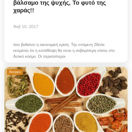
βάλσαμο της ψυχής, Το φυτό της
Style Adorés
χαράς!!
Entertainment
Φεβ 10, 2017
Arts & Culture
όσο βαθαίνει η οικονομική κρίση. Την επόμενη 20ετία
Mykonos
εκτιμάται ότι η κατάθλιψη θα είναι η σοβαρότερη νόσος στο
δυτικό κόσμο. Οι περισσότεροι
Mykonos Ticker TV
Recipes
Sport
Sustainability
Health
In Pictures