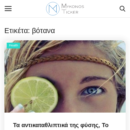
Ετικέτα:
βότανα
Health
Contact Us
Politique
Business
Travel
World
Greece
Τα αντικαταθλιπτικά της φύσης, Το