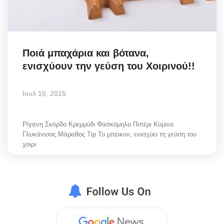
Elections 2023
Γλώσσα
Ποιά μπαχάρια και βότανα,
ενισχύουν την γεύση του Χοιρινού!!
Ελληνικά
English
Ιουλ 16, 2015
Ρίγανη Σκόρδο Κρεμμύδι Φασκόμηλο Πιπέρι Κύμινο
Γλυκάνισος Μάραθος Tip Το μπέικον, ενισχύει τη γεύση του
χοιρι