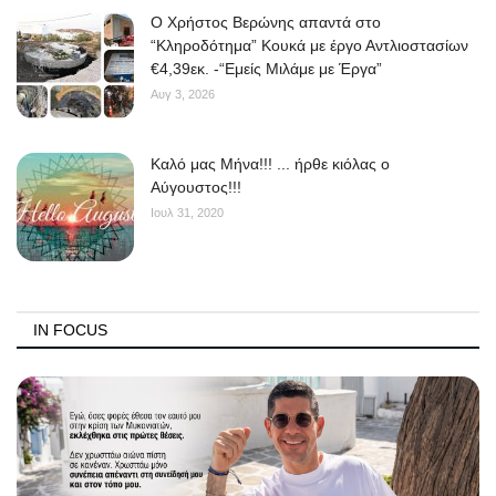
O Χρήστος Βερώνης απαντά στο
“Κληροδότημα” Κουκά με έργο Αντλιοστασίων
€4,39εκ. -“Εμείς Μιλάμε με Έργα”
Αυγ 3, 2026
Kαλό μας Μήνα!!! ... ήρθε κιόλας ο
Αύγουστος!!!
Ιουλ 31, 2020
IN FOCUS