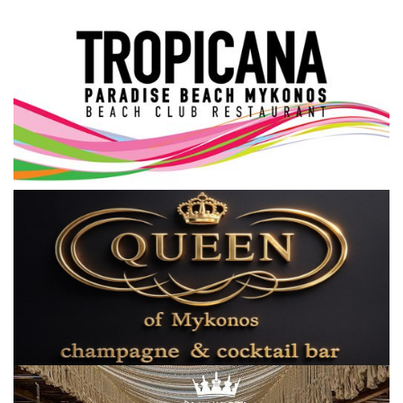
Science & Tech
Aegean Islands
Σεβασμιώτατος Δωρόθεος Β’
Cost Of Living Crisis
Opinion + Analysis
L’Art des Sens
All News
Local Elections 2023
About