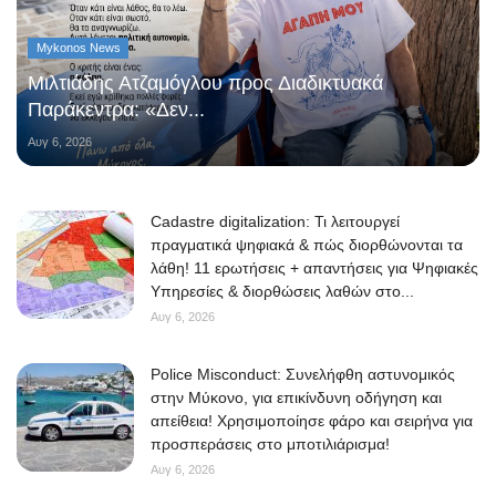
Mykonos News
Μιλτιάδης Ατζαμόγλου προς Διαδικτυακά
Παράκεντρα: «Δεν...
Αυγ 6, 2026
Cadastre digitalization: Τι λειτουργεί
πραγματικά ψηφιακά & πώς διορθώνονται τα
λάθη! 11 ερωτήσεις + απαντήσεις για Ψηφιακές
Υπηρεσίες & διορθώσεις λαθών στο...
Αυγ 6, 2026
Police Misconduct: Συνελήφθη αστυνομικός
στην Μύκονο, για επικίνδυνη οδήγηση και
απείθεια! Χρησιμοποίησε φάρο και σειρήνα για
προσπεράσεις στο μποτιλιάρισμα!
Αυγ 6, 2026