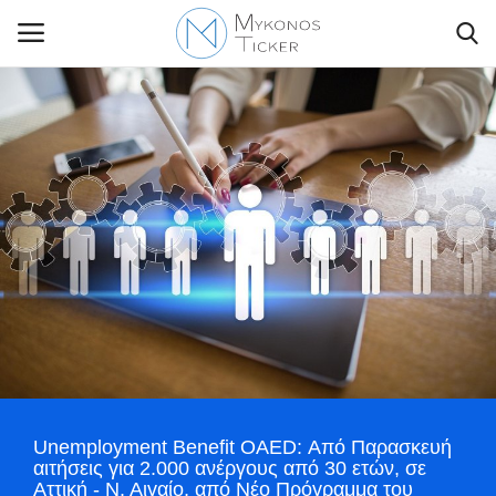
Contact Us
Politique
Business
Travel
World
Unemployment Benefit OAED: Από Παρασκευή
Greece
αιτήσεις για 2.000 ανέργους από 30 ετών, σε
Αττική - Ν. Αιγαίο, από Νέο Πρόγραμμα του