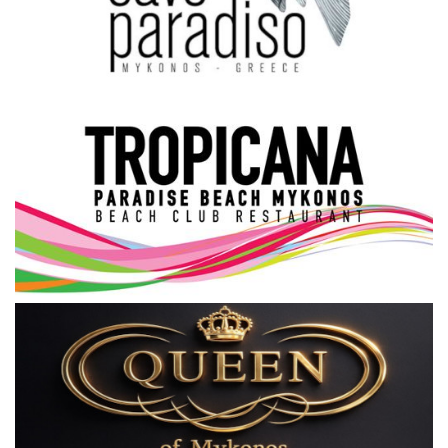
Science & Tech
Aegean Islands
Σεβασμιώτατος Δωρόθεος Β’
Cost Of Living Crisis
Opinion + Analysis
L’Art des Sens
All News
Local Elections 2023
About