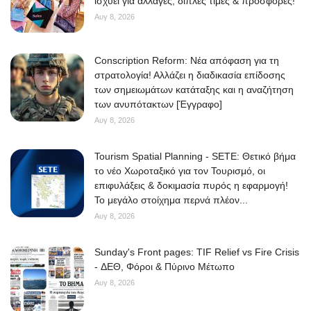
ισχύει για αλλαγές, διπλές τιμές & προσφορές!
Αυγ 8, 2026
Conscription Reform: Νέα απόφαση για τη
στρατολογία! Αλλάζει η διαδικασία επίδοσης
των σημειωμάτων κατάταξης και η αναζήτηση
των ανυπότακτων [Έγγραφο]
Αυγ 8, 2026
Tourism Spatial Planning - SETE: Θετικό βήμα
το νέο Χωροταξικό για τον Τουρισμό, οι
επιφυλάξεις & δοκιμασία πυρός η εφαρμογή!
Το μεγάλο στοίχημα περνά πλέον...
Αυγ 8, 2026
Sunday's Front pages: TIF Relief vs Fire Crisis
- ΔΕΘ, Φόροι & Πύρινο Μέτωπο
Αυγ 8, 2026