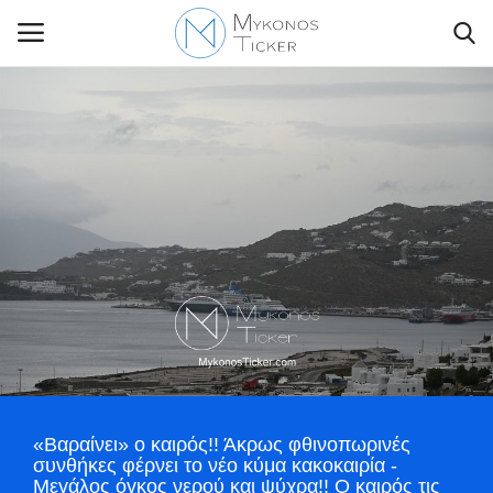
Contact Us
Politique
Business
Travel
World
«Βαραίνει» ο καιρός!! Άκρως φθινοπωρινές
Greece
συνθήκες φέρνει το νέο κύμα κακοκαιρία -
Μεγάλος όγκος νερού και ψύχρα!! Ο καιρός τις