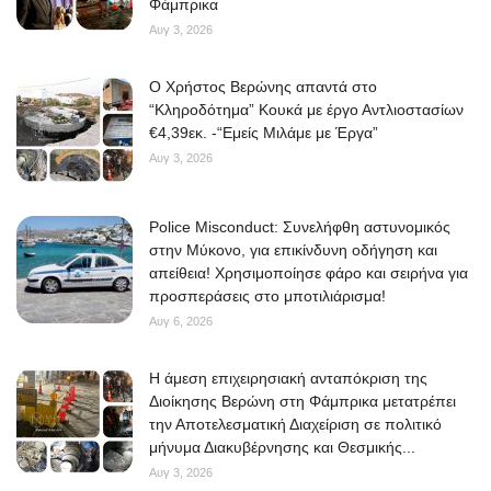
Φάμπρικα
Αυγ 3, 2026
O Χρήστος Βερώνης απαντά στο
“Κληροδότημα” Κουκά με έργο Αντλιοστασίων
€4,39εκ. -“Εμείς Μιλάμε με Έργα”
Αυγ 3, 2026
Police Misconduct: Συνελήφθη αστυνομικός
στην Μύκονο, για επικίνδυνη οδήγηση και
απείθεια! Χρησιμοποίησε φάρο και σειρήνα για
προσπεράσεις στο μποτιλιάρισμα!
Αυγ 6, 2026
Η άμεση επιχειρησιακή ανταπόκριση της
Διοίκησης Βερώνη στη Φάμπρικα μετατρέπει
την Αποτελεσματική Διαχείριση σε πολιτικό
μήνυμα Διακυβέρνησης και Θεσμικής...
Αυγ 3, 2026