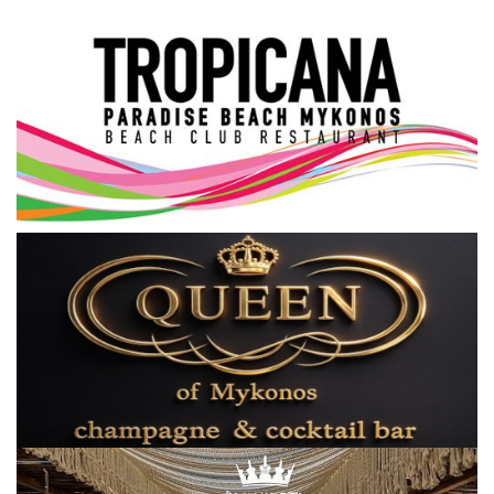
Science & Tech
Aegean Islands
Σεβασμιώτατος Δωρόθεος Β’
Cost Of Living Crisis
Opinion + Analysis
L’Art des Sens
All News
Local Elections 2023
About