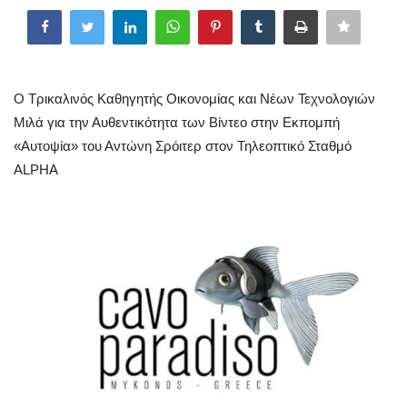
Greece
Entertainment
Ο Τρικαλινός Καθηγητής Οικονομίας και Νέων Τεχνολογιών
Arts & Culture
Μιλά για την Αυθεντικότητα των Βίντεο στην Εκπομπή
«Αυτοψία» του Αντώνη Σρόιτερ στον Τηλεοπτικό Σταθμό
Mykonos
ALPHA
Mykonos Ticker TV
Sport
Health
Sustainability
In Pictures