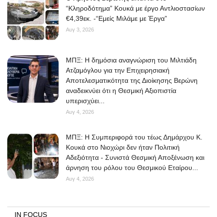
“Κληροδότημα” Κουκά με έργο Αντλιοστασίων
€4,39εκ. -“Εμείς Μιλάμε με Έργα”
Αυγ 3, 2026
ΜΠΞ: Η δημόσια αναγνώριση του Μιλτιάδη
Ατζαμόγλου για την Επιχειρησιακή
Αποτελεσματικότητα της Διοίκησης Βερώνη
αναδεικνύει ότι η Θεσμική Αξιοπιστία
υπερισχύει...
Αυγ 4, 2026
ΜΠΞ: Η Συμπεριφορά του τέως Δημάρχου Κ.
Κουκά στο Νιοχώρι δεν ήταν Πολιτική
Αδεξιότητα - Συνιστά Θεσμική Αποξένωση και
άρνηση του ρόλου του Θεσμικού Εταίρου...
Αυγ 4, 2026
IN FOCUS