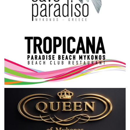
Science & Tech
Aegean Islands
Σεβασμιώτατος Δωρόθεος Β’
Cost Of Living Crisis
Opinion + Analysis
L’Art des Sens
All News
Local Elections 2023
About