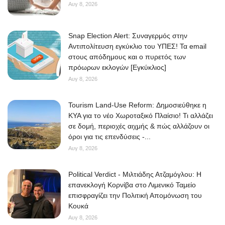
Αυγ 8, 2026
Snap Election Alert: Συναγερμός στην
Αντιπολίτευση εγκύκλιο του ΥΠΕΣ! Τα email
στους απόδημους και ο πυρετός των
πρόωρων εκλογών [Εγκύκλιος]
Αυγ 8, 2026
Tourism Land-Use Reform: Δημοσιεύθηκε η
ΚΥΑ για το νέο Χωροταξικό Πλαίσιο! Τι αλλάζει
σε δομή, περιοχές αιχμής & πώς αλλάζουν οι
όροι για τις επενδύσεις -...
Αυγ 8, 2026
Political Verdict - Μιλτιάδης Ατζαμόγλου: Η
επανεκλογή Κορνίβα στο Λιμενικό Ταμείο
επισφραγίζει την Πολιτική Απομόνωση του
Κουκά
Αυγ 8, 2026