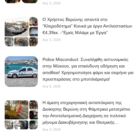
Αυγ 3, 2026
O Χρήστος Βερώνης απαντά στο
“Κληροδότημα” Κουκά με έργο Αντλιοστασίων
€4,39εκ. -“Εμείς Μιλάμε με Έργα”
Αυγ 3, 2026
Police Misconduct: Συνελήφθη αστυνομικός
στην Μύκονο, για επικίνδυνη οδήγηση και
απείθεια! Χρησιμοποίησε φάρο και σειρήνα για
προσπεράσεις στο μποτιλιάρισμα!
Αυγ 6, 2026
Η άμεση επιχειρησιακή ανταπόκριση της
Διοίκησης Βερώνη στη Φάμπρικα μετατρέπει
την Αποτελεσματική Διαχείριση σε πολιτικό
μήνυμα Διακυβέρνησης και Θεσμικής...
Αυγ 3, 2026