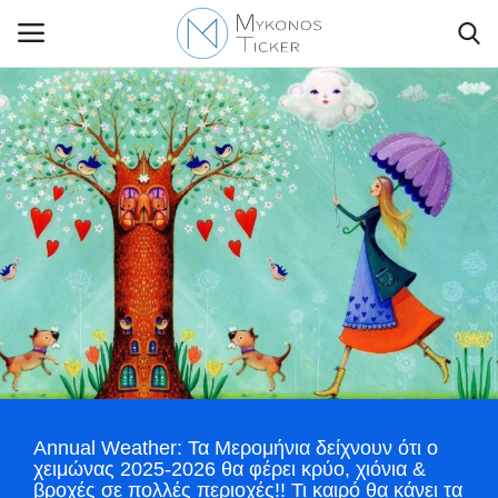
Contact Us
Politique
Business
Travel
World
Annual Weather: Τα Μερομήνια δείχνουν ότι ο
Greece
χειμώνας 2025-2026 θα φέρει κρύο, χιόνια &
βροχές σε πολλές περιοχές!! Τι καιρό θα κάνει τα