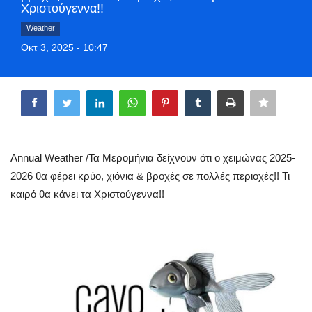
Χριστούγεννα!!
Style Adorés
Weather
Οκτ 3, 2025 - 10:47
Entertainment
Share
Arts & Culture
Mykonos
Mykonos Ticker TV
Annual Weather /Τα Μερομήνια δείχνουν ότι ο χειμώνας 2025-
2026 θα φέρει κρύο, χιόνια & βροχές σε πολλές περιοχές!! Τι
Sport
καιρό θα κάνει τα Χριστούγεννα!!
Sustainability
Health
In Pictures