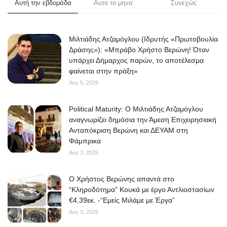
Αυτή την εβδομάδα
Αυτο το μηνα
Συνεχώς
Μιλτιάδης Ατζαμόγλου (Ιδρυτής «Πρωτοβουλία
Δράσης»): «Μπράβο Χρήστο Βερώνη! Όταν
υπάρχει Δήμαρχος παρών, το αποτέλεσμα
φαίνεται στην πράξη»
Αυγ 5, 2026
Political Maturity: Ο Μιλτιάδης Ατζαμόγλου
αναγνωρίζει δημόσια την Άμεση Επιχειρησιακή
Ανταπόκριση Βερώνη και ΔΕΥΑΜ στη
Φάμπρικα
Αυγ 3, 2026
O Χρήστος Βερώνης απαντά στο
“Κληροδότημα” Κουκά με έργο Αντλιοστασίων
€4,39εκ. -“Εμείς Μιλάμε με Έργα”
Αυγ 3, 2026