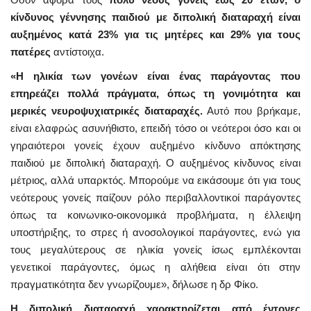
κίνδυνος γέννησης παιδιού με διπολική διαταραχή είναι
αυξημένος κατά 23% για τις μητέρες και 29% για τους
πατέρες
αντίστοιχα.
«Η ηλικία των γονέων είναι ένας παράγοντας που
επηρεάζει πολλά πράγματα, όπως τη γονιμότητα και
μερικές νευροψυχιατρικές διαταραχές.
Αυτό που βρήκαμε,
είναι ελαφρώς ασυνήθιστο, επειδή τόσο οι νεότεροι όσο και οι
γηραιότεροι γονείς έχουν αυξημένο κίνδυνο απόκτησης
παιδιού με διπολική διαταραχή. Ο αυξημένος κίνδυνος είναι
μέτριος, αλλά υπαρκτός. Μπορούμε να εικάσουμε ότι για τους
νεότερους γονείς παίζουν ρόλο περιβαλλοντικοί παράγοντες
όπως τα κοινωνικο-οικονομικά προβλήματα, η έλλειψη
υποστήριξης, το στρες ή ανοσολογικοί παράγοντες, ενώ για
τους μεγαλύτερους σε ηλικία γονείς ίσως εμπλέκονται
γενετικοί παράγοντες, όμως η αλήθεια είναι ότι στην
πραγματικότητα δεν γνωρίζουμε», δήλωσε η δρ Φίκο.
Η διπολική διαταραχή χαρακτηρίζεται από έντονες