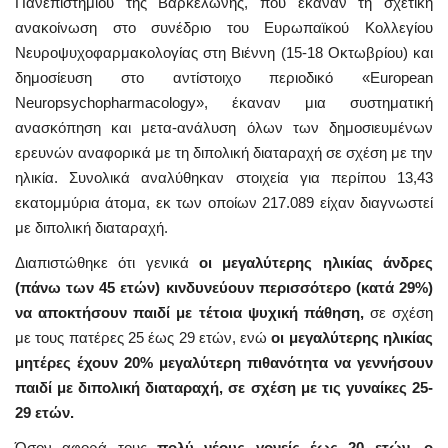
Πανεπιστημίου της Βαρκελώνης, που έκαναν τη σχετική
ανακοίνωση στο συνέδριο του Ευρωπαϊκού Κολλεγίου
Νευροψυχοφαρμακολογίας στη Βιέννη (15-18 Οκτωβρίου) και
δημοσίευση στο αντίστοιχο περιοδικό «European
Neuropsychopharmacology», έκαναν μια συστηματική
ανασκόπηση και μετα-ανάλυση όλων των δημοσιευμένων
ερευνών αναφορικά με τη διπολική διαταραχή σε σχέση με την
ηλικία. Συνολικά αναλύθηκαν στοιχεία για περίπου 13,43
εκατομμύρια άτομα, εκ των οποίων 217.089 είχαν διαγνωστεί
με διπολική διαταραχή.
Διαπιστώθηκε ότι γενικά
οι μεγαλύτερης ηλικίας άνδρες
(πάνω των 45 ετών) κινδυνεύουν περισσότερο (κατά 29%)
να αποκτήσουν παιδί με τέτοια ψυχική πάθηση,
σε σχέση
με τους πατέρες 25 έως 29 ετών, ενώ
οι μεγαλύτερης ηλικίας
μητέρες έχουν 20% μεγαλύτερη πιθανότητα να γεννήσουν
παιδί με διπολική διαταραχή, σε σχέση με τις γυναίκες 25-
29 ετών.
Όσον αφορά τους
πολύ νέους γονείς έως 20 ετών, ο