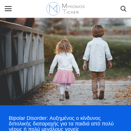
Contact Us
Politique
Business
Travel
World
Bipolar Disorder: Αυξημένος ο κίνδυνος
Style Adorés
διπολικής διαταραχής για τα παιδιά από πολύ
νέους ή πολύ μεγάλους γονείς