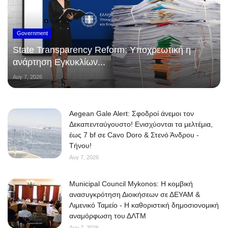
Government
State Transparency Reform: Υποχρεωτική η
ανάρτηση Εγκυκλίων...
Αυγ 7, 2026
Aegean Gale Alert: Σφοδροί άνεμοι τον
Δεκαπενταύγουστο! Ενισχύονται τα μελτέμια,
έως 7 bf σε Cavo Doro & Στενό Άνδρου -
Τήνου!
Αυγ 7, 2026
Municipal Council Mykonos: Η κομβική
ανασυγκρότηση Διοικήσεων σε ΔΕΥΑΜ &
Λιμενικό Ταμείο - Η καθοριστική δημοσιονομική
αναμόρφωση του ΔΛΤΜ
Αυγ 7, 2026