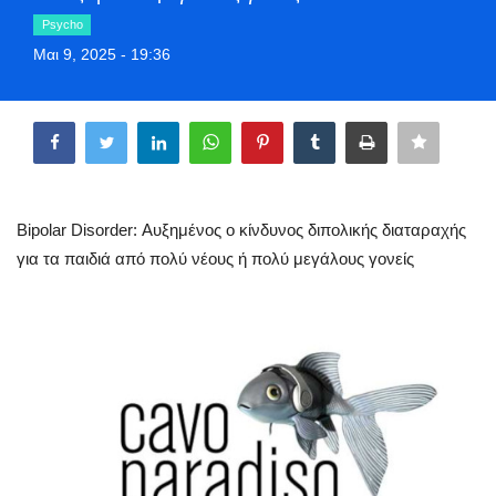
Greece
Psycho
Μαι 9, 2025 - 19:36
Entertainment
Share
Arts & Culture
Mykonos
Bipolar Disorder: Αυξημένος ο κίνδυνος διπολικής διαταραχής
Mykonos Ticker TV
για τα παιδιά από πολύ νέους ή πολύ μεγάλους γονείς
Sport
Sustainability
Health
In Pictures