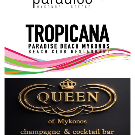
Science & Tech
Aegean Islands
Σεβασμιώτατος Δωρόθεος Β’
Cost Of Living Crisis
Opinion + Analysis
L’Art des Sens
All News
Local Elections 2023
About