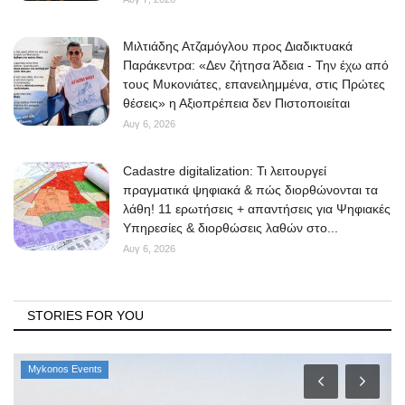
Μιλτιάδης Ατζαμόγλου προς Διαδικτυακά
Παράκεντρα: «Δεν ζήτησα Άδεια - Την έχω από
τους Μυκονιάτες, επανειλημμένα, στις Πρώτες
θέσεις» η Αξιοπρέπεια δεν Πιστοποιείται
Αυγ 6, 2026
Cadastre digitalization: Τι λειτουργεί
πραγματικά ψηφιακά & πώς διορθώνονται τα
λάθη! 11 ερωτήσεις + απαντήσεις για Ψηφιακές
Υπηρεσίες & διορθώσεις λαθών στο...
Αυγ 6, 2026
STORIES FOR YOU
Mykonos Events