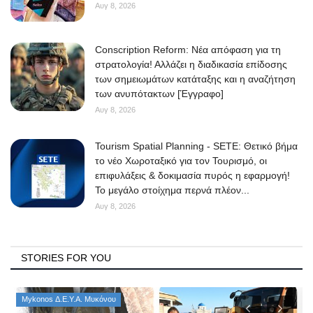
Αυγ 8, 2026
Conscription Reform: Νέα απόφαση για τη
στρατολογία! Αλλάζει η διαδικασία επίδοσης
των σημειωμάτων κατάταξης και η αναζήτηση
των ανυπότακτων [Έγγραφο]
Αυγ 8, 2026
Tourism Spatial Planning - SETE: Θετικό βήμα
το νέο Χωροταξικό για τον Τουρισμό, οι
επιφυλάξεις & δοκιμασία πυρός η εφαρμογή!
Το μεγάλο στοίχημα περνά πλέον...
Αυγ 8, 2026
STORIES FOR YOU
Mykonos Δ.Ε.Υ.Α. Μυκόνου