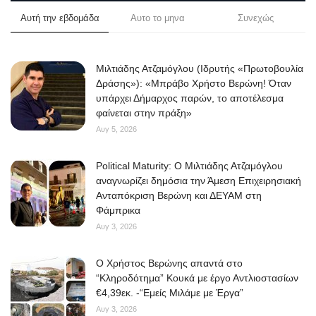
Αυτή την εβδομάδα
Αυτο το μηνα
Συνεχώς
Μιλτιάδης Ατζαμόγλου (Ιδρυτής «Πρωτοβουλία
Δράσης»): «Μπράβο Χρήστο Βερώνη! Όταν
υπάρχει Δήμαρχος παρών, το αποτέλεσμα
φαίνεται στην πράξη»
Αυγ 5, 2026
Political Maturity: Ο Μιλτιάδης Ατζαμόγλου
αναγνωρίζει δημόσια την Άμεση Επιχειρησιακή
Ανταπόκριση Βερώνη και ΔΕΥΑΜ στη
Φάμπρικα
Αυγ 3, 2026
O Χρήστος Βερώνης απαντά στο
“Κληροδότημα” Κουκά με έργο Αντλιοστασίων
€4,39εκ. -“Εμείς Μιλάμε με Έργα”
Αυγ 3, 2026