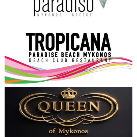
Science & Tech
Aegean Islands
Σεβασμιώτατος Δωρόθεος Β’
Cost Of Living Crisis
Opinion + Analysis
L’Art des Sens
All News
Local Elections 2023
About