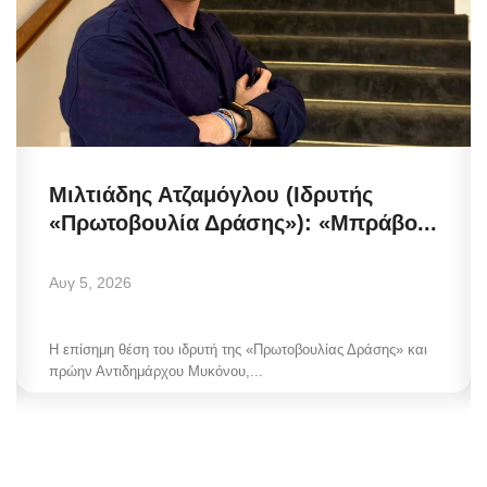
Μιλτιάδης Ατζαμόγλου (Ιδρυτής
«Πρωτοβουλία Δράσης»): «Μπράβο...
Αυγ 5, 2026
Η επίσημη θέση του ιδρυτή της «Πρωτοβουλίας Δράσης» και
πρώην Αντιδημάρχου Μυκόνου,...