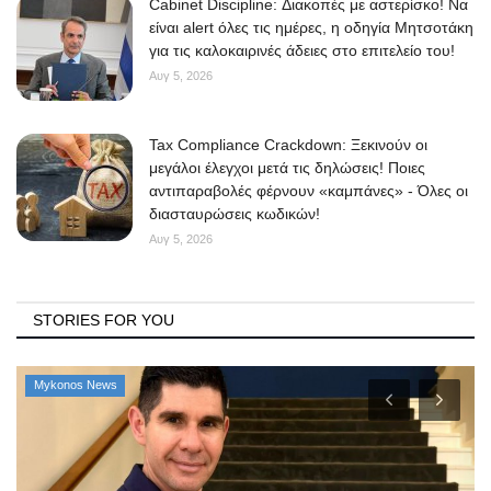
Cabinet Discipline: Διακοπές με αστερίσκο! Να
είναι alert όλες τις ημέρες, η οδηγία Μητσοτάκη
για τις καλοκαιρινές άδειες στο επιτελείο του!
Αυγ 5, 2026
Tax Compliance Crackdown: Ξεκινούν οι
μεγάλοι έλεγχοι μετά τις δηλώσεις! Ποιες
αντιπαραβολές φέρνουν «καμπάνες» - Όλες οι
διασταυρώσεις κωδικών!
Αυγ 5, 2026
STORIES FOR YOU
Mykonos News