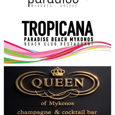
Science & Tech
Aegean Islands
Σεβασμιώτατος Δωρόθεος Β’
Cost Of Living Crisis
Opinion + Analysis
L’Art des Sens
Local Elections 2023
All News
About