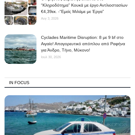
“Κληροδότημα” Κουκά με έργο Αντλιοστασίων
€4,39εκ. -“Εμείς Μιλάμε με Έργα”
Αυγ 3, 2026
Cyclades Maritime Disruption: 8 με 9 bf στο
Αιγαίο! Απαγορευτικό απόπλου από Ραφήνα
για Άνδρο, Τήνο, Μύκονο!
Ιουλ 30, 2026
IN FOCUS