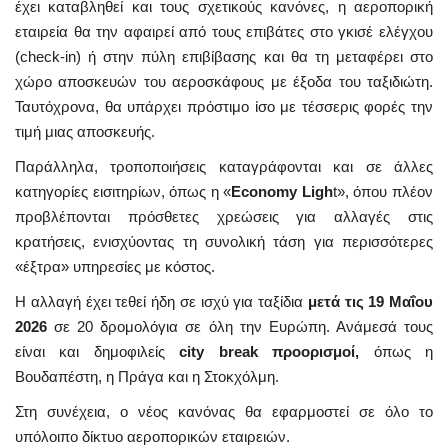
έχει καταβληθεί και τους σχετικούς κανόνες, η αεροπορική
εταιρεία θα την αφαιρεί από τους επιβάτες στο γκισέ ελέγχου
(check-in) ή στην πύλη επιβίβασης και θα τη μεταφέρει στο
χώρο αποσκευών του αεροσκάφους με έξοδα του ταξιδιώτη.
Ταυτόχρονα, θα υπάρχει πρόστιμο ίσο με τέσσερις φορές την
τιμή μιας αποσκευής.
Παράλληλα, τροποποιήσεις καταγράφονται και σε άλλες
κατηγορίες εισιτηρίων, όπως η «
Economy Ligh
t», όπου πλέον
προβλέπονται πρόσθετες χρεώσεις για αλλαγές στις
κρατήσεις, ενισχύοντας τη συνολική τάση για περισσότερες
«έξτρα» υπηρεσίες με κόστος.
Η αλλαγή έχει τεθεί ήδη σε ισχύ για ταξίδια
μετά τις 19 Μαΐου
2026
σε 20 δρομολόγια σε όλη την Ευρώπη. Ανάμεσά τους
είναι και δημοφιλείς
city break προορισμοί,
όπως η
Βουδαπέστη, η Πράγα και η Στοκχόλμη.
Στη συνέχεια, ο νέος κανόνας θα εφαρμοστεί σε όλο το
υπόλοιπο δίκτυο αεροπορικών εταιρειών.