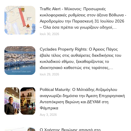
Traffic Alert - Μύκονος: Προσωρινές
κυκλοφοριακές ρυθμίσεις στον άξονα Βόθωνα -
Αεροδρομίου την Παρασκευή 31 Ιουλίου 2026
– Όλα όσα πρέπει να γνωρίζουν οδηγοί,...
Ιουλ 30, 2026
Cyclades Property Rights: Ο Άρειος Πάγος
έβαλε τέλος στις αυθαίρετες διεκδικήσεις του
κυκλαδικού εθίμου, ξεκαθαρίζοντας το
ιδιοκτησιακό καθεστώς στις ταράτσες,...
Ιουλ 29, 2026
Political Maturity: Ο Μιλτιάδης Ατζαμόγλου
αναγνωρίζει δημόσια την Άμεση Επιχειρησιακή
Ανταπόκριση Βερώνη και ΔΕΥΑΜ στη
Φάμπρικα
Αυγ 3, 2026
O Χρήστος Βερώνης απαντά στο