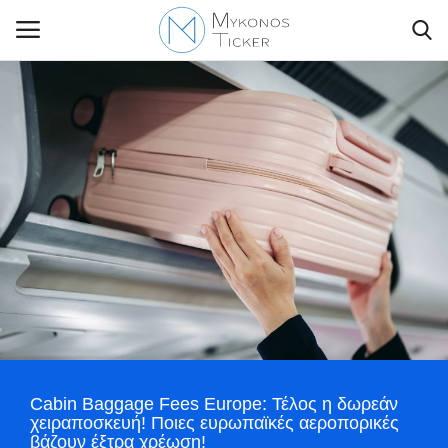
Contact Us
Politique
Business
Travel
World
Cabin Baggage Fees Europe: Τέλος η δωρεάν
Style Adorés
χειραποσκευή! Ποιες ευρωπαϊκές αεροπορικές
βάζουν έξτρα χρέωση!