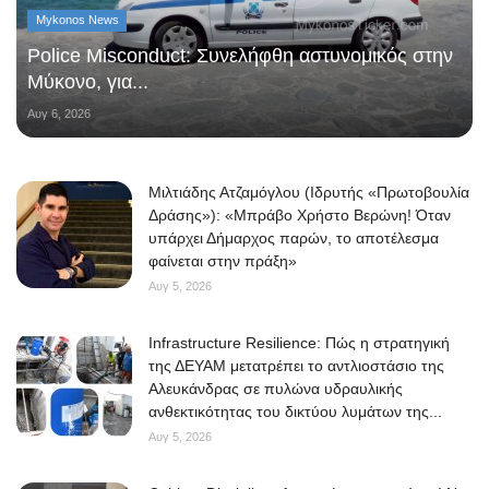
Mykonos News
Police Misconduct: Συνελήφθη αστυνομικός στην
Μύκονο, για...
Αυγ 6, 2026
Μιλτιάδης Ατζαμόγλου (Ιδρυτής «Πρωτοβουλία
Δράσης»): «Μπράβο Χρήστο Βερώνη! Όταν
υπάρχει Δήμαρχος παρών, το αποτέλεσμα
φαίνεται στην πράξη»
Αυγ 5, 2026
Infrastructure Resilience: Πώς η στρατηγική
της ΔΕΥΑΜ μετατρέπει το αντλιοστάσιο της
Αλευκάνδρας σε πυλώνα υδραυλικής
ανθεκτικότητας του δικτύου λυμάτων της...
Αυγ 5, 2026