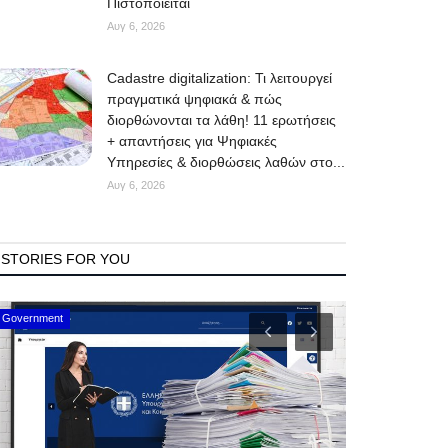
Πιστοποιείται
Αυγ 6, 2026
Cadastre digitalization: Τι λειτουργεί
πραγματικά ψηφιακά & πώς
διορθώνονται τα λάθη! 11 ερωτήσεις
+ απαντήσεις για Ψηφιακές
Υπηρεσίες & διορθώσεις λαθών στο...
Αυγ 6, 2026
STORIES FOR YOU
Mykonos Events
Mykonos News