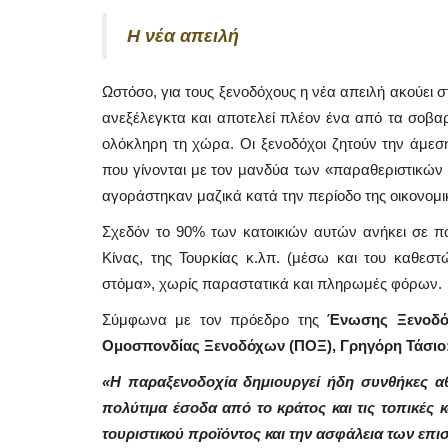
Η νέα απειλή
Ωστόσο, για τους ξενοδόχους η νέα απειλή ακούει
ανεξέλεγκτα και αποτελεί πλέον ένα από τα σοβα
ολόκληρη τη χώρα. Οι ξενοδόχοι ζητούν την άμεσ
που γίνονται με τον μανδύα των «παραθεριστικών κ
αγοράστηκαν μαζικά κατά την περίοδο της οικονομικ
Σχεδόν το 90% των κατοικιών αυτών ανήκει σε πο
Κίνας, της Τουρκίας κ.λπ. (μέσω και του καθεστ
στόμα», χωρίς παραστατικά και πληρωμές φόρων.
Σύμφωνα με τον πρόεδρο της
Ένωσης Ξενοδόχ
Mykonos News
Ομοσπονδίας Ξενοδόχων (ΠΟΞ), Γρηγόρη Τάσιο
«Η παραξενοδοχία δημιουργεί ήδη συνθήκες αθ
πολύτιμα έσοδα από το κράτος και τις τοπικές 
τουριστικού προϊόντος και την ασφάλεια των επι