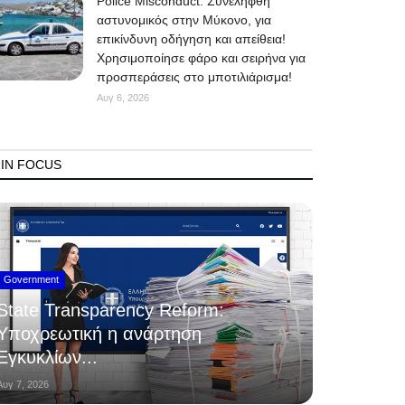
Police Misconduct: Συνελήφθη
αστυνομικός στην Μύκονο, για
επικίνδυνη οδήγηση και απείθεια!
Χρησιμοποίησε φάρο και σειρήνα για
προσπεράσεις στο μποτιλιάρισμα!
Αυγ 6, 2026
IN FOCUS
Government
State Transparency Reform:
Υποχρεωτική η ανάρτηση
Εγκυκλίων...
Αυγ 7, 2026