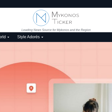
Leading News Source for Mykonos and the Region
rld
Style Adorés