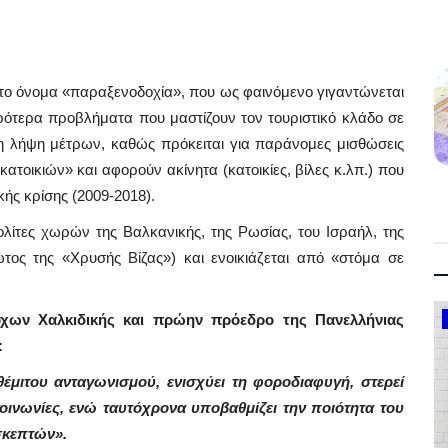
 στο όνομα «παραξενοδοχία», που ως φαινόμενο γιγαντώνεται
ρότερα προβλήματα που μαστίζουν τον τουριστικό κλάδο σε
η λήψη μέτρων, καθώς πρόκειται για παράνομες μισθώσεις
ατοικιών» και αφορούν ακίνητα (κατοικίες, βίλες κ.λπ.) που
ής κρίσης (2009-2018).
λίτες χωρών της Βαλκανικής, της Ρωσίας, του Ισραήλ, της
ώτος της «Χρυσής Βίζας») και ενοικιάζεται από «στόμα σε
ων Χαλκιδικής και πρώην πρόεδρο της Πανελλήνιας
Government
:
έμιτου ανταγωνισμού, ενισχύει τη φοροδιαφυγή, στερεί
κοινωνίες, ενώ ταυτόχρονα υποβαθμίζει την ποιότητα του
σκεπτών».