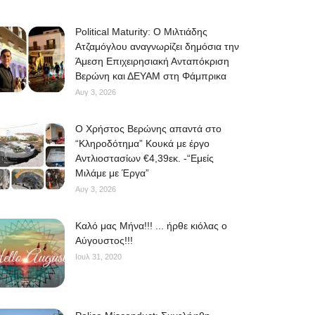
Political Maturity: Ο Μιλτιάδης
Ατζαμόγλου αναγνωρίζει δημόσια την
Άμεση Επιχειρησιακή Ανταπόκριση
Βερώνη και ΔΕΥΑΜ στη Φάμπρικα
Αυγ 3, 2026
O Χρήστος Βερώνης απαντά στο
“Κληροδότημα” Κουκά με έργο
Αντλιοστασίων €4,39εκ. -“Εμείς
Μιλάμε με Έργα”
Αυγ 3, 2026
Kαλό μας Μήνα!!! ... ήρθε κιόλας ο
Αύγουστος!!!
Ιουλ 31, 2020