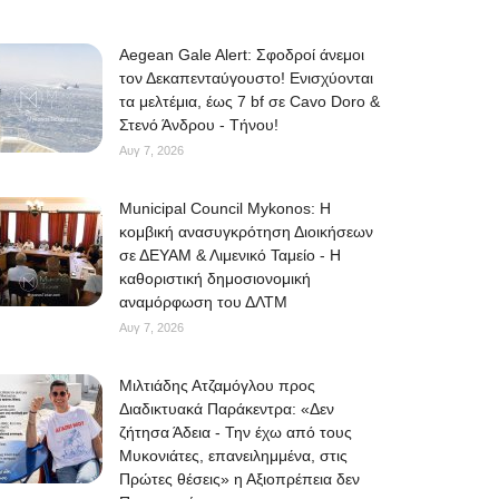
Aegean Gale Alert: Σφοδροί άνεμοι
τον Δεκαπενταύγουστο! Ενισχύονται
τα μελτέμια, έως 7 bf σε Cavo Doro &
Στενό Άνδρου - Τήνου!
Αυγ 7, 2026
Municipal Council Mykonos: Η
κομβική ανασυγκρότηση Διοικήσεων
σε ΔΕΥΑΜ & Λιμενικό Ταμείο - Η
καθοριστική δημοσιονομική
αναμόρφωση του ΔΛΤΜ
Αυγ 7, 2026
Μιλτιάδης Ατζαμόγλου προς
Διαδικτυακά Παράκεντρα: «Δεν
ζήτησα Άδεια - Την έχω από τους
Μυκονιάτες, επανειλημμένα, στις
Πρώτες θέσεις» η Αξιοπρέπεια δεν