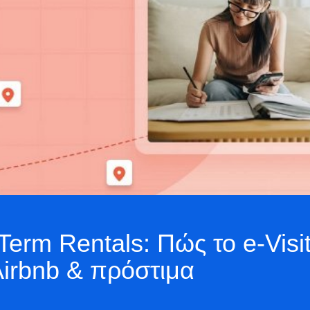
Term Rentals: Πώς το e-Visi
Airbnb & πρόστιμα