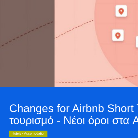
Changes for Airbnb Short 
τουρισμό - Νέοι όροι στα 
Hotels - Accomodation