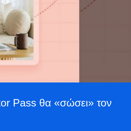
tor Pass θα «σώσει» τον