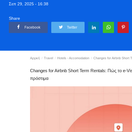
Σεπ 29, 2025 - 16:38
Share
Facebook
Twitter
Αρχική
Travel
Hotels - Accomodation
Changes for Airbnb Short T
Changes for Airbnb Short Term Rentals: Πώς το e-Vi
πρόστιμα