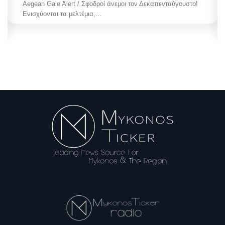
Aegean Gale Alert / Σφοδροί άνεμοι τον Δεκαπενταύγουστο!
Ενισχύονται τα μελτέμια,...