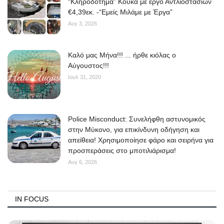
“Κληροδότημα” Κουκά με έργο Αντλιοστασίων
€4,39εκ. -“Εμείς Μιλάμε με Έργα”
Αυγ 3, 2026
Kαλό μας Μήνα!!! ... ήρθε κιόλας ο
Αύγουστος!!!
Ιουλ 31, 2020
Police Misconduct: Συνελήφθη αστυνομικός
στην Μύκονο, για επικίνδυνη οδήγηση και
απείθεια! Χρησιμοποίησε φάρο και σειρήνα για
προσπεράσεις στο μποτιλιάρισμα!
Αυγ 6, 2026
IN FOCUS