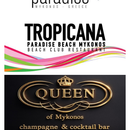
Science & Tech
Aegean Islands
Σεβασμιώτατος Δωρόθεος Β’
Cost Of Living Crisis
Opinion + Analysis
L’Art des Sens
All News
Local Elections 2023
About