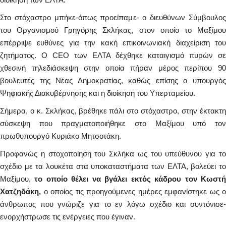
Στο στόχαστρο μπήκε-όπως προείπαμε- ο διευθύνων Σύμβουλος
του Οργανισμού Γρηγόρης Σκλήκας, στον οποίο το Μαξίμου
επέρριψε ευθύνες για την κακή επικοινωνιακή διαχείριση του
ζητήματος. Ο CEO των ΕΛΤΑ δέχθηκε καταιγισμό πυρών σε
χθεσινή τηλεδιάσκεψη στην οποία πήραν μέρος περίπου 90
βουλευτές της Νέας Δημοκρατίας, καθώς επίσης ο υπουργός
Ψηφιακής Διακυβέρνησης και η διοίκηση του Υπερταμείου.
Σήμερα, ο κ. Σκλήκας, βρέθηκε πάλι στο στόχαστρο, στην έκτακτη
σύσκεψη που πραγματοποιήθηκε στο Μαξίμου υπό τον
πρωθυπουργό Κυριάκο Μητσοτάκη.
Προφανώς η στοχοποίηση του Σκλήκα ως του υπεύθυνου για το
σχέδιο με τα λουκέτα στα υποκαταστήματα των ΕΛΤΑ, βολεύει το
Μαξίμου,
το οποίο θέλει να βγάλει εκτός κάδρου τον Κωστή
Χατζηδάκη,
ο οποίος τις προηγούμενες ημέρες εμφανίστηκε ως ο
άνθρωπος που γνώριζε για το εν λόγω σχέδιο και συντόνισε-
ενορχήστρωσε τις ενέργειες που έγιναν.