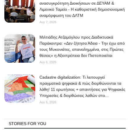
ανασυγκρότηση Διοικήσεων σε ΔΕΥΑΜ &
Λιμενικό Ταμείο - Η καθοριστική δημοσιονομική
αναμόρφωση του ΔΛΤΜ
Αυγ 7, 2026
Μιλτιάδης Ατζαμόγλου προς Διαδικτυακά
Παράκεντρα: «Δεν ζήτησα Άδεια - Την έχω από
τους Μυκονιάτες, επανειλημμένα, στις Πρώτες
θέσεις» η Αξιοπρέπεια δεν Πιστοποιείται
Αυγ 6, 2026
Cadastre digitalization: Τι λειτουργεί
πραγματικά ψηφιακά & πώς διορθώνονται τα
λάθη! 11 ερωτήσεις + απαντήσεις για Ψηφιακές
Υπηρεσίες & διορθώσεις λαθών στο...
Αυγ 6, 2026
STORIES FOR YOU