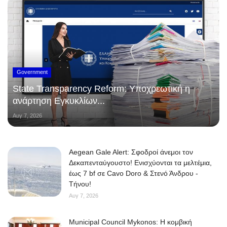
Government
State Transparency Reform: Υποχρεωτική η
ανάρτηση Εγκυκλίων...
Αυγ 7, 2026
Aegean Gale Alert: Σφοδροί άνεμοι τον
Δεκαπενταύγουστο! Ενισχύονται τα μελτέμια,
έως 7 bf σε Cavo Doro & Στενό Άνδρου -
Τήνου!
Αυγ 7, 2026
Municipal Council Mykonos: Η κομβική