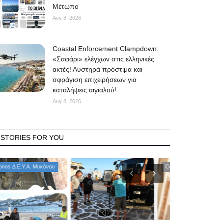
Μέτωπο
Αυγ 8, 2026
Coastal Enforcement Clampdown:
«Σαφάρι» ελέγχων στις ελληνικές
ακτές! Αυστηρά πρόστιμα και
σφράγιση επιχειρήσεων για
καταλήψεις αιγιαλού!
Αυγ 8, 2026
STORIES FOR YOU
Consumer
Defense