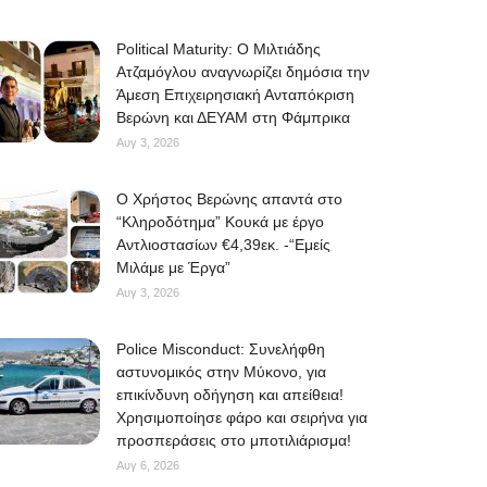
Political Maturity: Ο Μιλτιάδης
Ατζαμόγλου αναγνωρίζει δημόσια την
Άμεση Επιχειρησιακή Ανταπόκριση
Βερώνη και ΔΕΥΑΜ στη Φάμπρικα
Αυγ 3, 2026
O Χρήστος Βερώνης απαντά στο
“Κληροδότημα” Κουκά με έργο
Αντλιοστασίων €4,39εκ. -“Εμείς
Μιλάμε με Έργα”
Αυγ 3, 2026
Police Misconduct: Συνελήφθη
αστυνομικός στην Μύκονο, για
επικίνδυνη οδήγηση και απείθεια!
Χρησιμοποίησε φάρο και σειρήνα για
προσπεράσεις στο μποτιλιάρισμα!
Αυγ 6, 2026