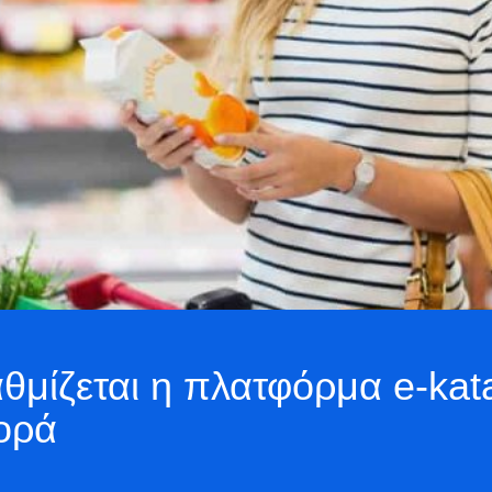
αθμίζεται η πλατφόρμα e-katan
ορά