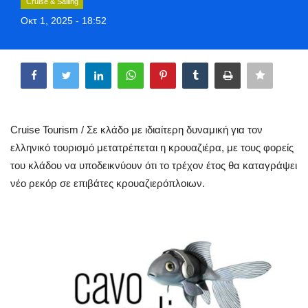
Cruise & Sailing
Greece
Οκτ 1, 2025 - 18:52
Entertainment
Share
Arts & Culture
Mykonos
Cruise Tourism / Σε κλάδο με ιδιαίτερη δυναμική για τον
ελληνικό τουρισμό μετατρέπεται η κρουαζιέρα, με τους φορείς
Mykonos Ticker TV
του κλάδου να υποδεικνύουν ότι το τρέχον έτος θα καταγράψει
νέο ρεκόρ σε επιβάτες κρουαζιερόπλοιων.
Sport
Health
Sustainability
In Pictures