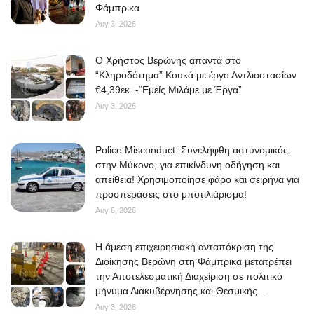
Φάμπρικα
Αυγ 3, 2026
O Χρήστος Βερώνης απαντά στο
“Κληροδότημα” Κουκά με έργο Αντλιοστασίων
€4,39εκ. -“Εμείς Μιλάμε με Έργα”
Αυγ 3, 2026
Police Misconduct: Συνελήφθη αστυνομικός
στην Μύκονο, για επικίνδυνη οδήγηση και
απείθεια! Χρησιμοποίησε φάρο και σειρήνα για
προσπεράσεις στο μποτιλιάρισμα!
Αυγ 6, 2026
Η άμεση επιχειρησιακή ανταπόκριση της
Διοίκησης Βερώνη στη Φάμπρικα μετατρέπει
την Αποτελεσματική Διαχείριση σε πολιτικό
μήνυμα Διακυβέρνησης και Θεσμικής...
Αυγ 3, 2026