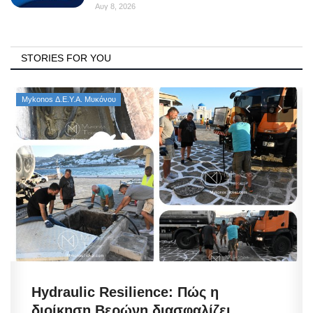
Αυγ 8, 2026
STORIES FOR YOU
Mykonos Δ.Ε.Υ.Α. Μυκόνου
Hydraulic Resilience: Πώς η
διοίκηση Βερώνη διασφαλίζει...