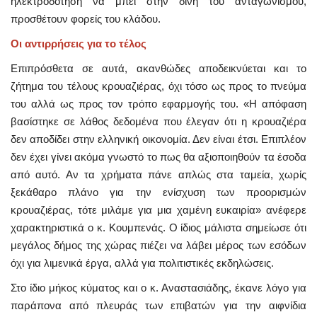
ηλεκτροδότηση να μπει στην δίνη του ανταγωνισμού,
προσθέτουν φορείς του κλάδου.
Οι αντιρρήσεις για το τέλος
Επιπρόσθετα σε αυτά, ακανθώδες αποδεικνύεται και το
ζήτημα του τέλους κρουαζιέρας, όχι τόσο ως προς το πνεύμα
του αλλά ως προς τον τρόπο εφαρμογής του. «Η απόφαση
βασίστηκε σε λάθος δεδομένα που έλεγαν ότι η κρουαζιέρα
δεν αποδίδει στην ελληνική οικονομία. Δεν είναι έτσι. Επιπλέον
δεν έχει γίνει ακόμα γνωστό το πως θα αξιοποιηθούν τα έσοδα
από αυτό. Αν τα χρήματα πάνε απλώς στα ταμεία, χωρίς
ξεκάθαρο πλάνο για την ενίσχυση των προορισμών
κρουαζιέρας, τότε μιλάμε για μια χαμένη ευκαιρία» ανέφερε
χαρακτηριστικά ο κ. Κουμπενάς. Ο ίδιος μάλιστα σημείωσε ότι
μεγάλος δήμος της χώρας πιέζει να λάβει μέρος των εσόδων
όχι για λιμενικά έργα, αλλά για πολιτιστικές εκδηλώσεις.
Στο ίδιο μήκος κύματος και ο κ. Αναστασιάδης, έκανε λόγο για
παράπονα από πλευράς των επιβατών για την αιφνίδια