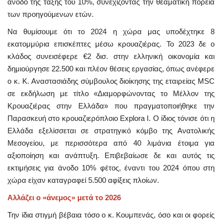
άνοδο της τάξης του 10%, συνεχίζοντας την θεαματική πορεία
των προηγούμενων ετών.
Να θυμίσουμε ότι το 2024 η χώρα μας υποδέχτηκε 8
εκατομμύρια επισκέπτες μέσω κρουαζιέρας. To 2023 δε ο
κλάδος συνεισέφερε €2 δισ. στην ελληνική οικονομία και
δημιούργησε 22.500 και πλέον θέσεις εργασίας, όπως ανέφερε
ο κ. Κ. Αναστασιάδης σύμβουλος διοίκησης της εταιρείας MSC
σε εκδήλωση με τίτλο «Διαμορφώνοντας το Μέλλον της
Κρουαζιέρας στην Ελλάδα» που πραγματοποιήθηκε την
Παρασκευή στο κρουαζιερόπλοιο Explora I. Ο ίδιος τόνισε ότι η
Ελλάδα εξελίσσεται σε στρατηγικό κόμβο της Ανατολικής
Μεσογείου, με περισσότερα από 40 λιμάνια έτοιμα για
αξιοποίηση και ανάπτυξη. Επιβεβαίωσε δε και αυτός τις
εκτιμήσεις για άνοδο 10% φέτος, έναντι του 2024 όπου στη
χώρα είχαν καταγραφεί 5.500 αφίξεις πλοίων.
Αλλάζει ο «άνεμος» μετά το 2026
Την ίδια στιγμή βέβαια τόσο ο κ. Κουμπενάς, όσο και οι φορείς