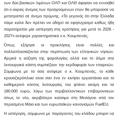
των δύο βασικών λιμένων ΟΛΠ και ΟΛΘ άφησαν να εννοηθεί
ότι ο ούριος άνεμος των προηγούμενων ετών θα μπορούσε να
μετατραπεί σε άνεμο πρύμνης. «Το γεγονός ότι στην Ελλάδα
πάμε καλά δεν πρέπει να οδηγεί σε εφησυχασμό καθώς ήδη
παρατηρείται μία υστέρηση στις κρατήσεις για μετά το 2026 -
2027» ανέφερε χαρακτηριστικά ο κ. Κουμπενάς.
Όπως εξήγησε οι προκλήσεις είναι πολλές και
πολλαπλασιάζονται στην περίπτωση των ελληνικών νησιών.
Αρχικά η αύξηση της φορολογίας αλλά και το άλμα στα
λειτουργικά κόστη συμπιέζουν την κερδοφορία των εταιρειών.
Σύμφωνα με τα όσα ανέφερε ο κ. Κουμπενάς, το κάθε
κρουαζιερόπλοιο είναι σαν ένα εν κινήσει εργοστάσιο και το
καθημερινό κόστος λειτουργίας του φτάνει ακόμη και τα
180.000 ευρώ, λόγω των περιβαλλοντικών επιβαρύνσεων
όπως το νέο, ακριβότερο καύσιμο στη Μεσόγειο από τον
περασμένο Μάιο και των ευρωπαϊκών κανονισμών FuelEU.
Η υστέρηση, σύμφωνα με παράγοντες του κλάδου μπορεί να