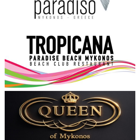
Science & Tech
Aegean Islands
Σεβασμιώτατος Δωρόθεος Β’
Cost Of Living Crisis
Opinion + Analysis
L’Art des Sens
All News
Local Elections 2023
About