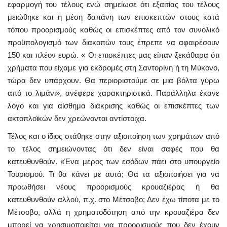
εφαρμογή του τέλους ενώ σημείωσε ότι εξαιτίας του τέλους
μειώθηκε και η μέση δαπάνη των επισκεπτών στους κατά
τόπου προορισμούς καθώς οι επισκέπτες από τον συνολικό
προϋπολογισμό των διακοπών τους έπρεπε να αφαιρέσουν
150 και πλέον ευρώ. « Οι επισκέπτες μας είπαν ξεκάθαρα ότι
χρήματα που είχαμε για εκδρομές στη Σαντορίνη ή τη Μύκονο,
τώρα δεν υπάρχουν. Θα περιοριστούμε σε μια βόλτα γύρω
από το λιμάνι», ανέφερε χαρακτηριστικά. Παράλληλα έκανε
λόγο και για αίσθημα διάκρισης καθώς οι επισκέπτες των
ακτοπλοϊκών δεν χρεώνονται αντίστοιχα.
Τέλος και ο ίδιος στάθηκε στην αξιοποίηση των χρημάτων από
το τέλος σημειώνοντας ότι δεν είναι σαφές που θα
κατευθυνθούν. «Ένα μέρος των εσόδων πάει στο υπουργείο
Τουρισμού. Τι θα κάνει με αυτά; Θα τα αξιοποιήσει για να
προωθήσει νέους προορισμούς κρουαζιέρας ή θα
κατευθυνθούν αλλού, π.χ. στο Μέτσοβο; Δεν έχω τίποτα με το
Μέτσοβο, αλλά η χρηματοδότηση από την κρουαζιέρα δεν
μπορεί να χρησιμοποιείται για προορισμούς που δεν έχουν