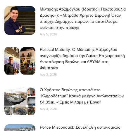
Μιλτιάδης Ατζαμόγλου (Ιδρυτής «Πρωτοβουλία
Δράσης»): «Μπράβο Χρήστο Βερώνη! Όταν
υπάρχει Δήμαρχος παρών, το αποτέλεσμα
φαίνεται στην πράξη»
Αυγ 5, 2026
Political Maturity: Ο Μιλτιάδης Ατζαμόγλου
αναγνωρίζει δημόσια την Άμεση Επιχειρησιακή
Ανταπόκριση Βερώνη και ΔΕΥΑΜ στη
Φάμπρικα
Αυγ 3, 2026
O Χρήστος Βερώνης απαντά στο
“Κληροδότημα” Κουκά με έργο Αντλιοστασίων
€4,39εκ. -“Εμείς Μιλάμε με Έργα”
Αυγ 3, 2026
Police Misconduct: Συνελήφθη αστυνομικός