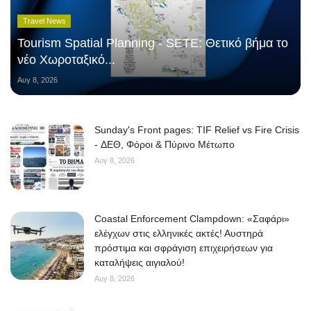
Travel News
Tourism Spatial Planning - SETE: Θετικό βήμα το
νέο Χωροταξικό...
Αυγ 8, 2026
Sunday's Front pages: TIF Relief vs Fire Crisis
- ΔΕΘ, Φόροι & Πύρινο Μέτωπο
Αυγ 8, 2026
Coastal Enforcement Clampdown: «Σαφάρι»
ελέγχων στις ελληνικές ακτές! Αυστηρά
πρόστιμα και σφράγιση επιχειρήσεων για
καταλήψεις αιγιαλού!
Αυγ 8, 2026