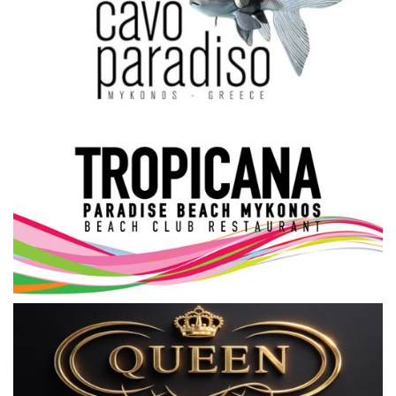
Science & Tech
Aegean Islands
Σεβασμιώτατος Δωρόθεος Β’
Cost Of Living Crisis
Opinion + Analysis
L’Art des Sens
Local Elections 2023
All News
About