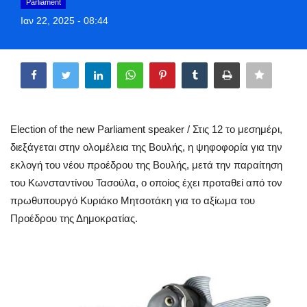
Parliament
Greece
Ιαν 22, 2025 - 08:44
Entertainment
Share
Arts & Culture
Mykonos
Election of the new Parliament speaker / Στις 12 το μεσημέρι,
διεξάγεται στην ολομέλεια της Βουλής, η ψηφοφορία για την
Mykonos Ticker TV
εκλογή του νέου προέδρου της Βουλής, μετά την παραίτηση
του Κωνσταντίνου Τασούλα, ο οποίος έχει προταθεί από τον
Sport
πρωθυπουργό Κυριάκο Μητσοτάκη για το αξίωμα του
Προέδρου της Δημοκρατίας.
Sustainability
Health
In Pictures