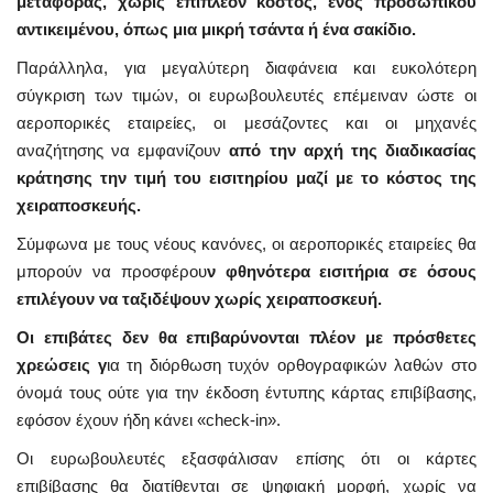
μεταφοράς, χωρίς επιπλέον κόστος, ενός προσωπικού
αντικειμένου, όπως μια μικρή τσάντα ή ένα σακίδιο.
Παράλληλα, για μεγαλύτερη διαφάνεια και ευκολότερη
σύγκριση των τιμών, οι ευρωβουλευτές επέμειναν ώστε οι
αεροπορικές εταιρείες, οι μεσάζοντες και οι μηχανές
αναζήτησης να εμφανίζουν
από την αρχή της διαδικασίας
κράτησης την τιμή του εισιτηρίου μαζί με το κόστος της
χειραποσκευής.
Σύμφωνα με τους νέους κανόνες, οι αεροπορικές εταιρείες θα
μπορούν να προσφέρου
ν φθηνότερα εισιτήρια σε όσους
επιλέγουν να ταξιδέψουν χωρίς χειραποσκευή.
Οι επιβάτες δεν θα επιβαρύνονται πλέον με πρόσθετες
χρεώσεις γ
ια τη διόρθωση τυχόν ορθογραφικών λαθών στο
όνομά τους ούτε για την έκδοση έντυπης κάρτας επιβίβασης,
εφόσον έχουν ήδη κάνει «check-in».
Οι ευρωβουλευτές εξασφάλισαν επίσης ότι οι κάρτες
επιβίβασης θα διατίθενται σε ψηφιακή μορφή, χωρίς να