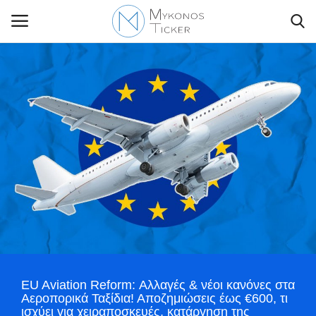
Contact Us
Politique
Business
Travel
World
EU Aviation Reform: Αλλαγές & νέοι κανόνες στα
Style Adorés
Αεροπορικά Ταξίδια! Αποζημιώσεις έως €600, τι
ισχύει για χειραποσκευές, κατάργηση της