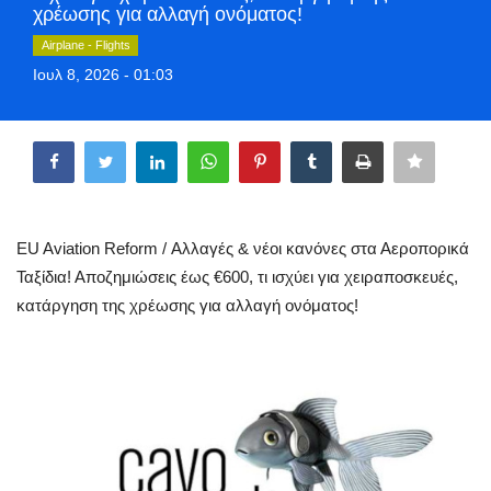
χρέωσης για αλλαγή ονόματος!
Greece
Airplane - Flights
Ιουλ 8, 2026 - 01:03
Entertainment
Share
Arts & Culture
Mykonos
Mykonos Ticker TV
EU Aviation Reform / Αλλαγές & νέοι κανόνες στα Αεροπορικά
Ταξίδια! Αποζημιώσεις έως €600, τι ισχύει για χειραποσκευές,
Sport
κατάργηση της χρέωσης για αλλαγή ονόματος!
Sustainability
Health
In Pictures