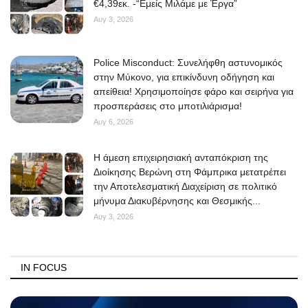
€4,39εκ. -“Εμείς Μιλάμε με Έργα”
Αυγ 3, 2026
Police Misconduct: Συνελήφθη αστυνομικός
στην Μύκονο, για επικίνδυνη οδήγηση και
απείθεια! Χρησιμοποίησε φάρο και σειρήνα για
προσπεράσεις στο μποτιλιάρισμα!
Αυγ 6, 2026
Η άμεση επιχειρησιακή ανταπόκριση της
Διοίκησης Βερώνη στη Φάμπρικα μετατρέπει
την Αποτελεσματική Διαχείριση σε πολιτικό
μήνυμα Διακυβέρνησης και Θεσμικής...
Αυγ 3, 2026
IN FOCUS