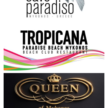
Science & Tech
Aegean Islands
Σεβασμιώτατος Δωρόθεος Β’
Cost Of Living Crisis
Opinion + Analysis
L’Art des Sens
Local Elections 2023
All News
About