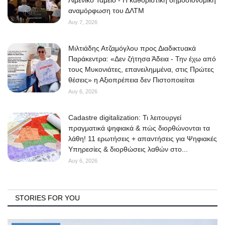
Λιμενικό Ταμείο - Η καθοριστική δημοσιονομική
αναμόρφωση του ΔΛΤΜ
Αυγ 7, 2026
Μιλτιάδης Ατζαμόγλου προς Διαδικτυακά
Παράκεντρα: «Δεν ζήτησα Άδεια - Την έχω από
τους Μυκονιάτες, επανειλημμένα, στις Πρώτες
θέσεις» η Αξιοπρέπεια δεν Πιστοποιείται
Αυγ 6, 2026
Cadastre digitalization: Τι λειτουργεί
πραγματικά ψηφιακά & πώς διορθώνονται τα
λάθη! 11 ερωτήσεις + απαντήσεις για Ψηφιακές
Υπηρεσίες & διορθώσεις λαθών στο...
Αυγ 6, 2026
STORIES FOR YOU