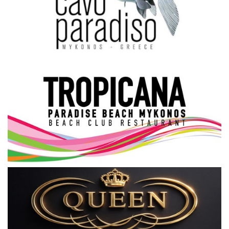
Science & Tech
Aegean Islands
Σεβασμιώτατος Δωρόθεος Β’
Cost Of Living Crisis
Opinion + Analysis
L’Art des Sens
All News
Local Elections 2023
About