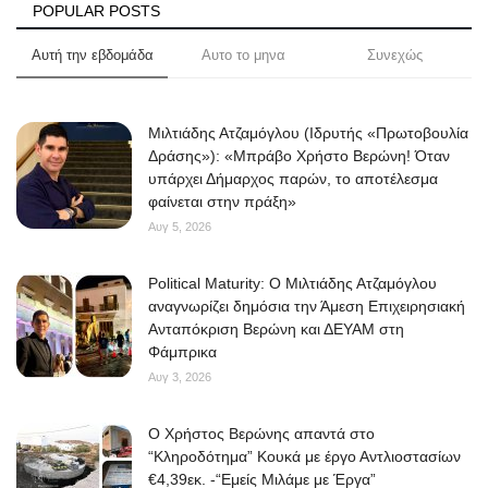
POPULAR POSTS
Αυτή την εβδομάδα
Αυτο το μηνα
Συνεχώς
Μιλτιάδης Ατζαμόγλου (Ιδρυτής «Πρωτοβουλία
Δράσης»): «Μπράβο Χρήστο Βερώνη! Όταν
υπάρχει Δήμαρχος παρών, το αποτέλεσμα
φαίνεται στην πράξη»
Αυγ 5, 2026
Political Maturity: Ο Μιλτιάδης Ατζαμόγλου
αναγνωρίζει δημόσια την Άμεση Επιχειρησιακή
Ανταπόκριση Βερώνη και ΔΕΥΑΜ στη
Φάμπρικα
Αυγ 3, 2026
O Χρήστος Βερώνης απαντά στο
“Κληροδότημα” Κουκά με έργο Αντλιοστασίων
€4,39εκ. -“Εμείς Μιλάμε με Έργα”