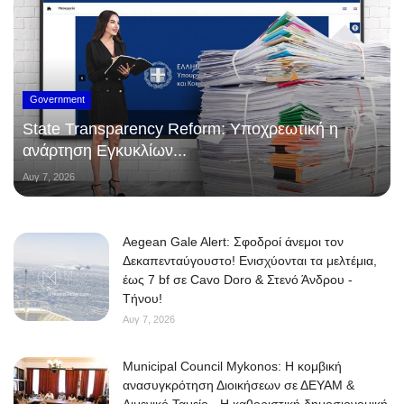
Government
State Transparency Reform: Υποχρεωτική η
ανάρτηση Εγκυκλίων...
Αυγ 7, 2026
Aegean Gale Alert: Σφοδροί άνεμοι τον
Δεκαπενταύγουστο! Ενισχύονται τα μελτέμια,
έως 7 bf σε Cavo Doro & Στενό Άνδρου -
Τήνου!
Αυγ 7, 2026
Municipal Council Mykonos: Η κομβική
ανασυγκρότηση Διοικήσεων σε ΔΕΥΑΜ &