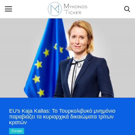
Contact Us
Politique
Business
Travel
World
EU's Kaja Kallas: Το Τουρκολιβυκό μνημόνιο
παραβιάζει τα κυριαρχικά δικαιώματα τρίτων
κρατών
Style Adorés
Europe