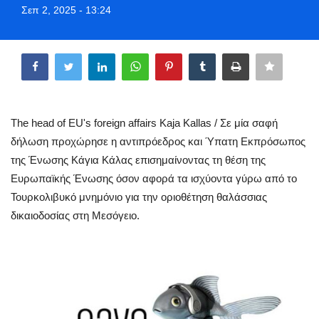
Σεπ 2, 2025 - 13:24
Greece
Share
Entertainment
Arts & Culture
Mykonos
The head of EU's foreign affairs Kaja Kallas / Σε μία σαφή
δήλωση προχώρησε η αντιπρόεδρος και Ύπατη Εκπρόσωπος
Mykonos Ticker TV
της Ένωσης Κάγια Κάλας επισημαίνοντας τη θέση της
Ευρωπαϊκής Ένωσης όσον αφορά τα ισχύοντα γύρω από το
Sport
Τουρκολιβυκό μνημόνιο για την οριοθέτηση θαλάσσιας
δικαιοδοσίας στη Μεσόγειο.
Sustainability
Health
In Pictures