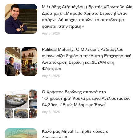
Μιλτιάδης Ατζαμόγλου (Ιδρυτής «Πρωτοβουλία
Δράσης»): «Μπράβο Χρήστο Βερώνη! Όταν
υπάρχει Δήμαρχος παρών, το αποτέλεσμα
φαίνεται στην πράξη»
Αυγ 5, 2026
Political Maturity: Ο Μιλτιάδης Ατζαμόγλου
αναγνωρίζει δημόσια την Άμεση Επιχειρησιακή
Ανταπόκριση Βερώνη και ΔΕΥΑΜ στη
Φάμπρικα
Αυγ 3, 2026
O Χρήστος Βερώνης απαντά στο
“Κληροδότημα” Κουκά με έργο Αντλιοστασίων
€4,39εκ. -“Εμείς Μιλάμε με Έργα”
Αυγ 3, 2026
Kαλό μας Μήνα!!! ... ήρθε κιόλας ο
Αύγουστος!!!