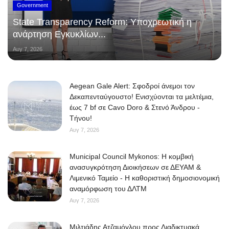
Government
State Transparency Reform: Υποχρεωτική η
ανάρτηση Εγκυκλίων...
Αυγ 7, 2026
Aegean Gale Alert: Σφοδροί άνεμοι τον
Δεκαπενταύγουστο! Ενισχύονται τα μελτέμια,
έως 7 bf σε Cavo Doro & Στενό Άνδρου -
Τήνου!
Αυγ 7, 2026
Municipal Council Mykonos: Η κομβική
ανασυγκρότηση Διοικήσεων σε ΔΕΥΑΜ &
Λιμενικό Ταμείο - Η καθοριστική δημοσιονομική
αναμόρφωση του ΔΛΤΜ
Αυγ 7, 2026
Μιλτιάδης Ατζαμόγλου προς Διαδικτυακά