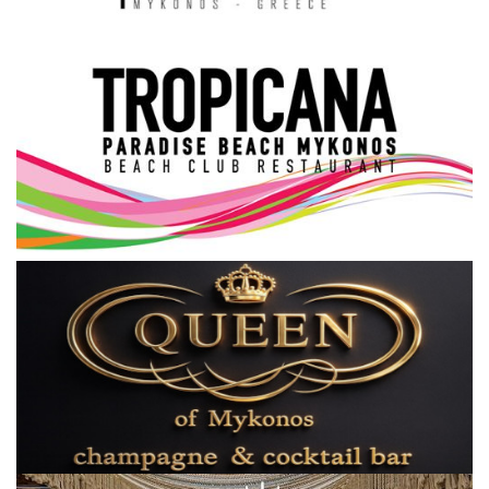
Science & Tech
Aegean Islands
Σεβασμιώτατος Δωρόθεος Β’
Cost Of Living Crisis
Opinion + Analysis
L’Art des Sens
All News
Local Elections 2023
About