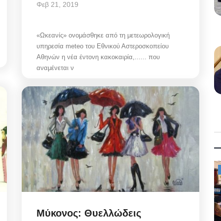
Φεβ 21, 2019
«Ωκεανίς» ονομάσθηκε από τη μετεωρολογική
υπηρεσία meteo του Εθνικού Αστεροσκοπείου
Αθηνών η νέα έντονη κακοκαιρία,...... που
αναμένεται ν
Mykonos News
Μύκονος: Θυελλώδεις