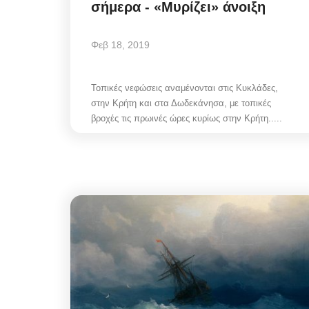
σήμερα - «Μυρίζει» άνοιξη
Φεβ 18, 2019
Τοπικές νεφώσεις αναμένονται στις Κυκλάδες,
Infrastructure Resilience:
στην Κρήτη και στα Δωδεκάνησα, με τοπικές
η στρατηγική της ΔΕΥΑΜ
βροχές τις πρωινές ώρες κυρίως στην Κρήτη.....
μετατρέπει...
Αυγ 5, 2026
Η πολιτική στρατηγική της ΔΕΥΑΜ μετατρέπ
αντλιοστάσιο Αλευκάνδρας σε υπόδειγμα...