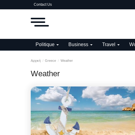
Contact Us
Politique
Business
Travel
Wo
Αρχική
Greece
Weather
Weather