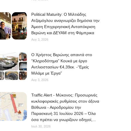
Political Maturity: Ο Μιλτιάδης
Ατζαμόγλου αναγνωρίζει δημόσια την
Άμεση Επιχειρησιακή Ανταπόκριση
Βερώνη και ΔΕΥΑΜ στη Φάμπρικα
Αυγ 3, 2026
O Χρήστος Βερώνης απαντά στο
“Κληροδότημα” Κουκά με έργο
Αντλιοστασίων €4,39εκ. -“Εμείς
Μιλάμε με Έργα”
Αυγ 3, 2026
Traffic Alert - Μύκονος: Προσωρινές
κυκλοφοριακές ρυθμίσεις στον άξονα
Βόθωνα - Αεροδρομίου την
Παρασκευή 31 Ιουλίου 2026 – Όλα
όσα πρέπει να γνωρίζουν οδηγοί,...
Ιουλ 30, 2026