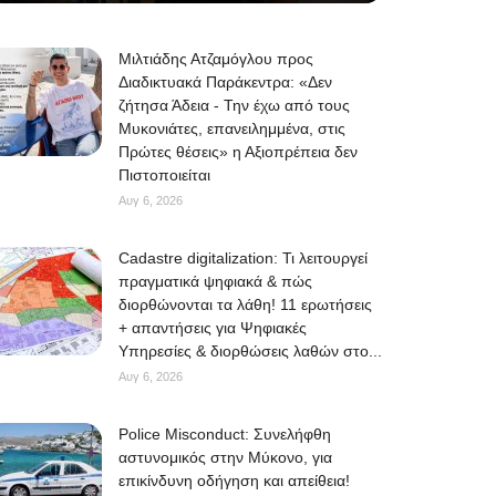
Μιλτιάδης Ατζαμόγλου προς
Διαδικτυακά Παράκεντρα: «Δεν
ζήτησα Άδεια - Την έχω από τους
Μυκονιάτες, επανειλημμένα, στις
Πρώτες θέσεις» η Αξιοπρέπεια δεν
Πιστοποιείται
Αυγ 6, 2026
Cadastre digitalization: Τι λειτουργεί
πραγματικά ψηφιακά & πώς
διορθώνονται τα λάθη! 11 ερωτήσεις
+ απαντήσεις για Ψηφιακές
Υπηρεσίες & διορθώσεις λαθών στο...
Αυγ 6, 2026
Police Misconduct: Συνελήφθη
αστυνομικός στην Μύκονο, για
επικίνδυνη οδήγηση και απείθεια!