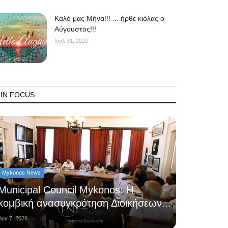
Kαλό μας Μήνα!!! ... ήρθε κιόλας ο
Αύγουστος!!!
Ιουλ 31, 2020
IN FOCUS
Mykonos News
Municipal Council Mykonos: Η
κομβική ανασυγκρότηση Διοικήσεων...
Αυγ 7, 2026