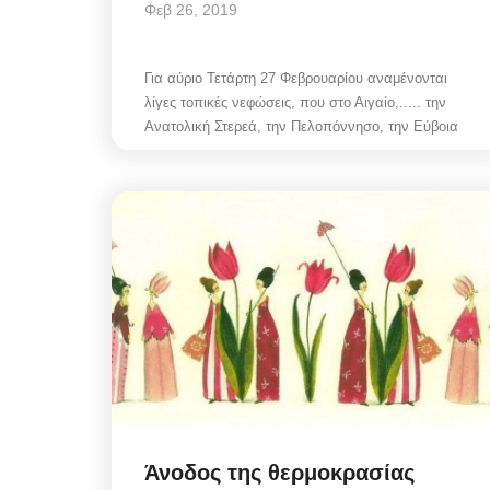
Φεβ 26, 2019
Για αύριο Τετάρτη 27 Φεβρουαρίου αναμένονται
λίγες τοπικές νεφώσεις, που στο Αιγαίο,..... την
Ανατολική Στερεά, την Πελοπόννησο, την Εύβοια
Mykonos Δ.Ε.Υ.Α. Μυκόνου
Άνοδος της θερμοκρασίας