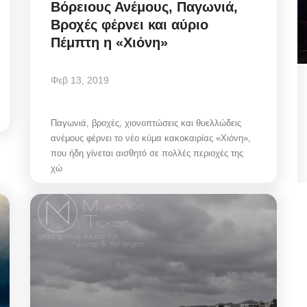
Βόρειους Ανέμους, Παγωνιά,
Βροχές φέρνει και αύριο
Πέμπτη η «Χιόνη»
Φεβ 13, 2019
 Πώς
Municipal Council Mykonos: Η
κομβική ανασυγκρότηση
Παγωνιά, βροχές, χιονοπτώσεις και θυελλώδεις
Διοικήσεων...
ανέμους φέρνει το νέο κύμα κακοκαιρίας «Χιόνη»,
που ήδη γίνεται αισθητό σε πολλές περιοχές της
Αυγ 7, 2026
χώ
ει το
Mykonos Ticker | Δημοτικό Συμβούλιο Μυκόνου
07/08/2026: Ψηφοφορία για αναμόρφωση...