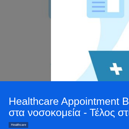
Healthcare Appointment 
στα νοσοκομεία - Τέλος στ
Healthcare