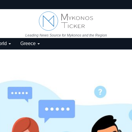
Leading News Source for Mykonos and the Region
rld
Greece