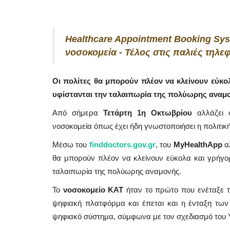
Healthcare Appointment Booking Sys
νοσοκομεία - Τέλος στις παλιές τηλε
Οι πολίτες θα μπορούν πλέον να κλείνουν εύκο
υφίστανται την ταλαιπωρία της πολύωρης αναμ
Από σήμερα
Τετάρτη 1η Οκτωβρίου
αλλάζει 
νοσοκομεία όπως έχει ήδη γνωστοποιήσει η πολιτική
Μέσω του
finddoctors.gov.gr
, του
MyHealthApp
α
θα μπορούν πλέον να κλείνουν εύκολα και γρήγορ
ταλαιπωρία της πολύωρης αναμονής.
Το
νοσοκομείο ΚΑΤ
ήταν το πρώτο που ενέταξε τα
ψηφιακή πλατφόρμα και έπεται και η ένταξη τω
ψηφιακό σύστημα, σύμφωνα με τον σχεδιασμό του Υ