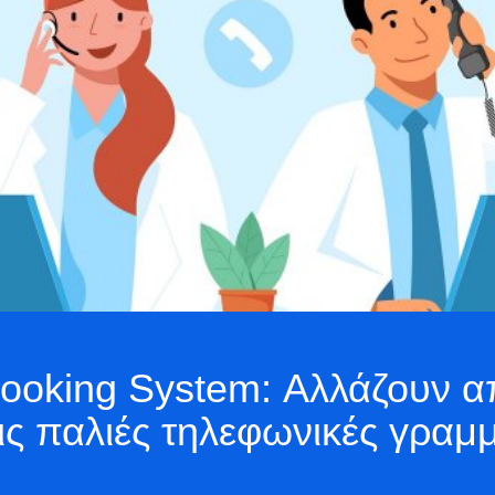
Booking System: Αλλάζουν α
ις παλιές τηλεφωνικές γραμμ