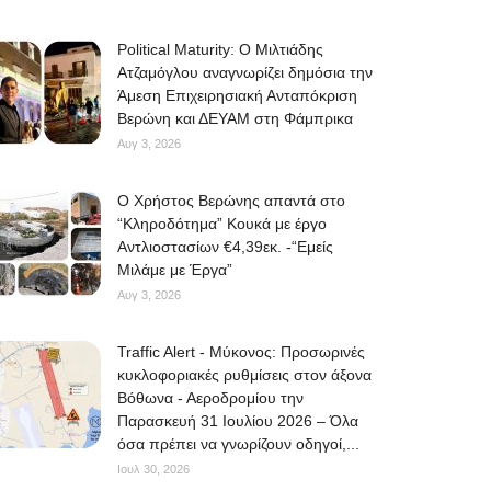
Political Maturity: Ο Μιλτιάδης
Ατζαμόγλου αναγνωρίζει δημόσια την
Άμεση Επιχειρησιακή Ανταπόκριση
Βερώνη και ΔΕΥΑΜ στη Φάμπρικα
Αυγ 3, 2026
O Χρήστος Βερώνης απαντά στο
“Κληροδότημα” Κουκά με έργο
Αντλιοστασίων €4,39εκ. -“Εμείς
Μιλάμε με Έργα”
Αυγ 3, 2026
Traffic Alert - Μύκονος: Προσωρινές
κυκλοφοριακές ρυθμίσεις στον άξονα
Βόθωνα - Αεροδρομίου την
Παρασκευή 31 Ιουλίου 2026 – Όλα
όσα πρέπει να γνωρίζουν οδηγοί,...
Ιουλ 30, 2026