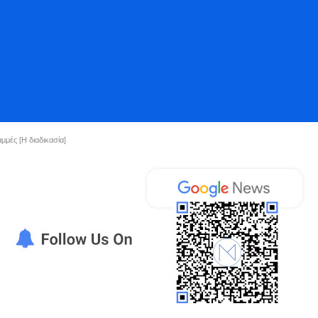
μές [Η διαδικασία]