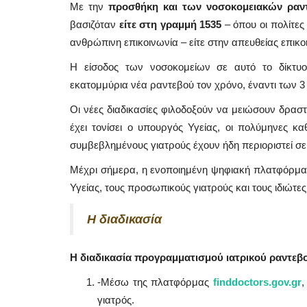
Με την
προσθήκη και των νοσοκομειακών ραν
βασιζόταν
είτε στη γραμμή 1535
– όπου οι πολίτε
ανθρώπινη επικοινωνία – είτε στην απευθείας επικο
Η είσοδος των νοσοκομείων σε αυτό το δίκτυο
εκατομμύρια νέα ραντεβού τον χρόνο, έναντι των 3
Οι νέες διαδικασίες φιλοδοξούν να μειώσουν δραστ
έχει τονίσει ο υπουργός Υγείας, οι πολύμηνες κ
συμβεβλημένους γιατρούς έχουν ήδη περιοριστεί σε 
Μέχρι σήμερα, η ενοποιημένη ψηφιακή πλατφόρμα 
Υγείας, τους προσωπικούς γιατρούς και τους ιδιώτ
Η διαδικασία
Mykonos Δ.Ε.Υ.Α. Μυκόνου
Η διαδικασία προγραμματισμού ιατρικού ραντεβού
-Μέσω της πλατφόρμας
finddoctors.gov.gr
,
γιατρός.