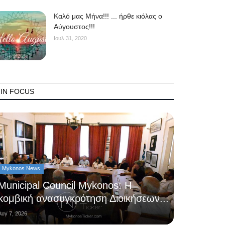
Kαλό μας Μήνα!!! ... ήρθε κιόλας ο
Αύγουστος!!!
Ιουλ 31, 2020
IN FOCUS
Mykonos News
Municipal Council Mykonos: Η
κομβική ανασυγκρότηση Διοικήσεων...
Αυγ 7, 2026