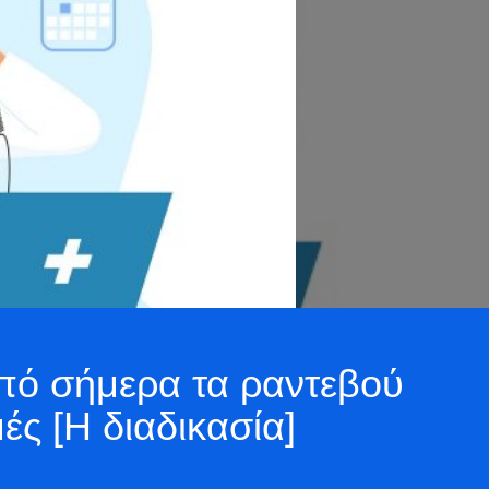
πό σήμερα τα ραντεβού
ές [Η διαδικασία]