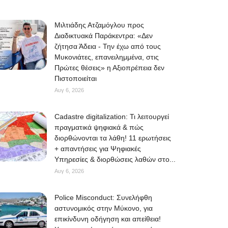
Μιλτιάδης Ατζαμόγλου προς
Διαδικτυακά Παράκεντρα: «Δεν
ζήτησα Άδεια - Την έχω από τους
Μυκονιάτες, επανειλημμένα, στις
Πρώτες θέσεις» η Αξιοπρέπεια δεν
Πιστοποιείται
Αυγ 6, 2026
Cadastre digitalization: Τι λειτουργεί
πραγματικά ψηφιακά & πώς
διορθώνονται τα λάθη! 11 ερωτήσεις
+ απαντήσεις για Ψηφιακές
Υπηρεσίες & διορθώσεις λαθών στο...
Αυγ 6, 2026
Police Misconduct: Συνελήφθη
αστυνομικός στην Μύκονο, για
επικίνδυνη οδήγηση και απείθεια!