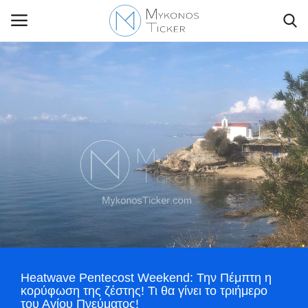
Contact Us
Politique
Business
Travel
World
Heatwave Pentecost Weekend: Την Πέμπτη η
Style Adorés
κορύφωση της ζέστης! Τι θα γίνει το τριήμερο
του Αγίου Πνεύματος!