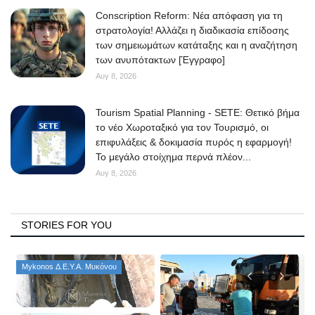
Conscription Reform: Νέα απόφαση για τη
στρατολογία! Αλλάζει η διαδικασία επίδοσης
των σημειωμάτων κατάταξης και η αναζήτηση
των ανυπότακτων [Έγγραφο]
Αυγ 8, 2026
Tourism Spatial Planning - SETE: Θετικό βήμα
το νέο Χωροταξικό για τον Τουρισμό, οι
επιφυλάξεις & δοκιμασία πυρός η εφαρμογή!
Το μεγάλο στοίχημα περνά πλέον...
Αυγ 8, 2026
STORIES FOR YOU
Mykonos Δ.Ε.Υ.Α. Μυκόνου