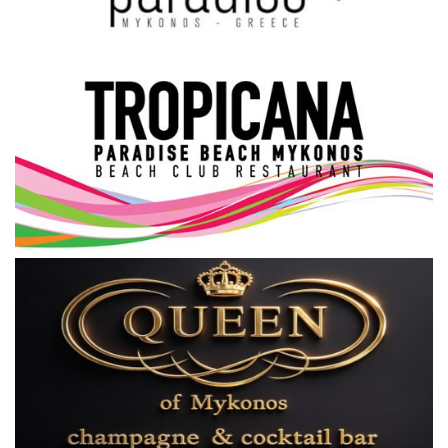
Science & Tech
Aegean Islands
Σεβασμιώτατος Δωρόθεος Β’
Cost Of Living Crisis
Opinion + Analysis
L’Art des Sens
All News
Local Elections 2023
About