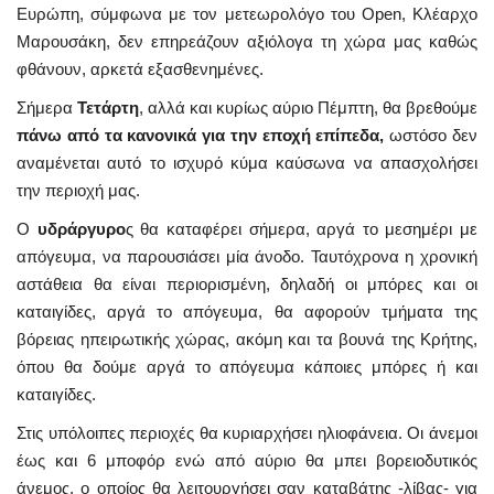
Ευρώπη, σύμφωνα με τον μετεωρολόγο του Open, Κλέαρχο
Μαρουσάκη, δεν επηρεάζουν αξιόλογα τη χώρα μας καθώς
φθάνουν, αρκετά εξασθενημένες.
Σήμερα
Τετάρτη
, αλλά και κυρίως αύριο Πέμπτη, θα βρεθούμε
πάνω από τα κανονικά για την εποχή επίπεδα,
ωστόσο δεν
αναμένεται αυτό το ισχυρό κύμα καύσωνα να απασχολήσει
την περιοχή μας.
Ο
υδράργυρο
ς θα καταφέρει σήμερα, αργά το μεσημέρι με
απόγευμα, να παρουσιάσει μία άνοδο. Ταυτόχρονα η χρονική
αστάθεια θα είναι περιορισμένη, δηλαδή οι μπόρες και οι
καταιγίδες, αργά το απόγευμα, θα αφορούν τμήματα της
βόρειας ηπειρωτικής χώρας, ακόμη και τα βουνά της Κρήτης,
όπου θα δούμε αργά το απόγευμα κάποιες μπόρες ή και
καταιγίδες.
Στις υπόλοιπες περιοχές θα κυριαρχήσει ηλιοφάνεια. Οι άνεμοι
έως και 6 μποφόρ ενώ από αύριο θα μπει βορειοδυτικός
άνεμος, ο οποίος θα λειτουργήσει σαν καταβάτης -λίβας- για