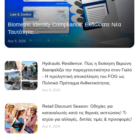
Law & Justice
Biometric Identity Compliance: Εκδώσατε Νέα
Ταυτότητα;...
Αυγ 9, 2026
Hydraulic Resilience: Πώς η διοίκηση Βερώνη
διασφαλίζει την παροχετευτικότητα στον Γιαλό
- Η προληπτική αποκόλληση του FOG ως
Πολιτικό Πρόταγμα Ανθεκτικότητας
Αυγ 8, 2026
Retail Discount Season: Οδηγίες για
καταναλωτές κατά τις θερινές εκπτώσεις! Τι
ισχύει για αλλαγές, διπλές τιμές & προσφορές!
Αυγ 8, 2026