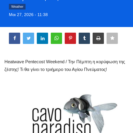
Greece
Weather
Μαι 27, 2026 - 11:38
Entertainment
Share
Arts & Culture
Mykonos
Heatwave Pentecost Weekend / Την Πέμπτη η κορύφωση της
Mykonos Ticker TV
ζέστης! Τι θα γίνει το τριήμερο του Αγίου Πνεύματος!
Sport
Health
Sustainability
In Pictures