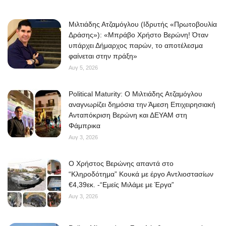
Μιλτιάδης Ατζαμόγλου (Ιδρυτής «Πρωτοβουλία
Δράσης»): «Μπράβο Χρήστο Βερώνη! Όταν
υπάρχει Δήμαρχος παρών, το αποτέλεσμα
φαίνεται στην πράξη»
Αυγ 5, 2026
Political Maturity: Ο Μιλτιάδης Ατζαμόγλου
αναγνωρίζει δημόσια την Άμεση Επιχειρησιακή
Ανταπόκριση Βερώνη και ΔΕΥΑΜ στη
Φάμπρικα
Αυγ 3, 2026
O Χρήστος Βερώνης απαντά στο
“Κληροδότημα” Κουκά με έργο Αντλιοστασίων
€4,39εκ. -“Εμείς Μιλάμε με Έργα”
Αυγ 3, 2026