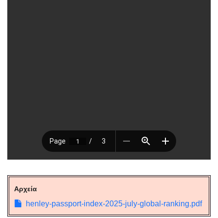
Αρχεία
henley-passport-index-2025-july-global-ranking.pdf