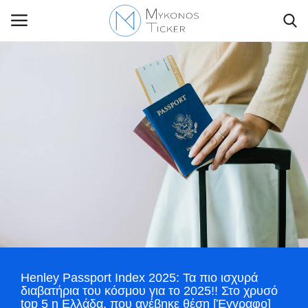
Contact Us
Politique
Business
Travel
World
Henley Passport Index 2025: Τα πιο ισχυρά
Style Adorés
διαβατήρια του κόσμου για το 2025!! Στο χρυσό
top 5 η Ελλάδα, που ανέβηκε θέση [Έγγραφο]