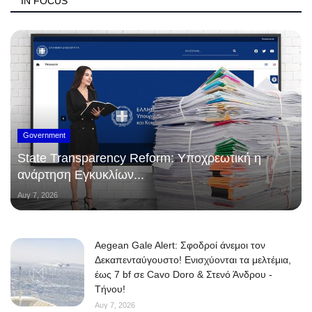
IN FOCUS
Government
State Transparency Reform: Υποχρεωτική η
ανάρτηση Εγκυκλίων...
Αυγ 7, 2026
Aegean Gale Alert: Σφοδροί άνεμοι τον
Δεκαπενταύγουστο! Ενισχύονται τα μελτέμια,
έως 7 bf σε Cavo Doro & Στενό Άνδρου -
Τήνου!
Αυγ 7, 2026