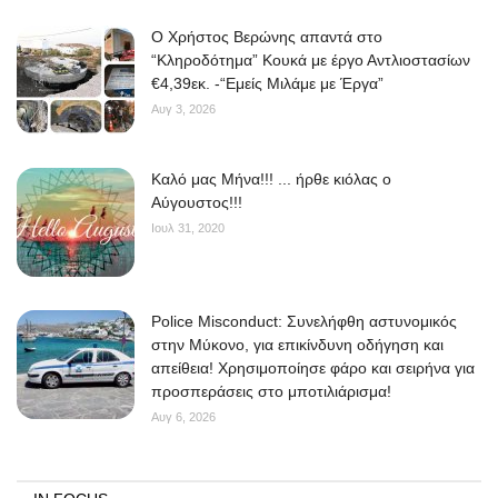
O Χρήστος Βερώνης απαντά στο
“Κληροδότημα” Κουκά με έργο Αντλιοστασίων
€4,39εκ. -“Εμείς Μιλάμε με Έργα”
Αυγ 3, 2026
Kαλό μας Μήνα!!! ... ήρθε κιόλας ο
Αύγουστος!!!
Ιουλ 31, 2020
Police Misconduct: Συνελήφθη αστυνομικός
στην Μύκονο, για επικίνδυνη οδήγηση και
απείθεια! Χρησιμοποίησε φάρο και σειρήνα για
προσπεράσεις στο μποτιλιάρισμα!
Αυγ 6, 2026