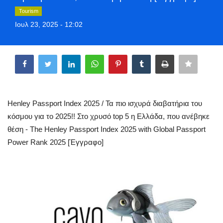
Greece
Tourism
Ιουλ 23, 2025 - 12:02
Entertainment
Share
Arts & Culture
Mykonos
Henley Passport Index 2025 / Τα πιο ισχυρά διαβατήρια του
Mykonos Ticker TV
κόσμου για το 2025!! Στο χρυσό top 5 η Ελλάδα, που ανέβηκε
θέση - The Henley Passport Index 2025 with Global Passport
Sport
Power Rank 2025 [Έγγραφο]
Sustainability
Health
In Pictures