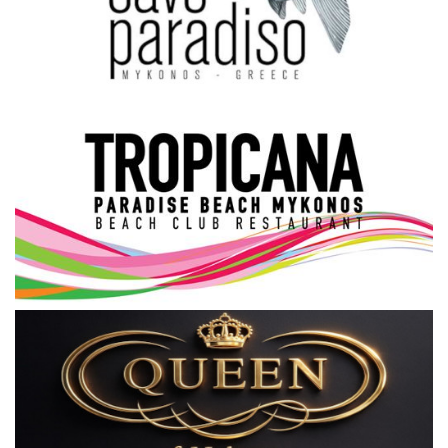
Science & Tech
Aegean Islands
Σεβασμιώτατος Δωρόθεος Β’
Cost Of Living Crisis
Opinion + Analysis
L’Art des Sens
All News
Local Elections 2023
About