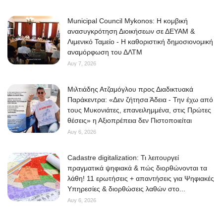
Municipal Council Mykonos: Η κομβική
ανασυγκρότηση Διοικήσεων σε ΔΕΥΑΜ &
Λιμενικό Ταμείο - Η καθοριστική δημοσιονομική
αναμόρφωση του ΔΛΤΜ
Αυγ 7, 2026
Μιλτιάδης Ατζαμόγλου προς Διαδικτυακά
Παράκεντρα: «Δεν ζήτησα Άδεια - Την έχω από
τους Μυκονιάτες, επανειλημμένα, στις Πρώτες
θέσεις» η Αξιοπρέπεια δεν Πιστοποιείται
Αυγ 6, 2026
Cadastre digitalization: Τι λειτουργεί
πραγματικά ψηφιακά & πώς διορθώνονται τα
λάθη! 11 ερωτήσεις + απαντήσεις για Ψηφιακές
Υπηρεσίες & διορθώσεις λαθών στο...
Αυγ 6, 2026