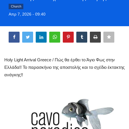
Greece
Church
Απρ 7, 2026 - 09:40
Entertainment
Share
Arts & Culture
Mykonos
Holy Light Arrival Greece / Πώς θα έρθει το Άγιο Φως στην
Mykonos Ticker TV
Ελλάδα!! Το παρασκήνιο της αποστολής και το σχέδιο έκτακτης
ανάγκης!!
Sport
Sustainability
Health
In Pictures