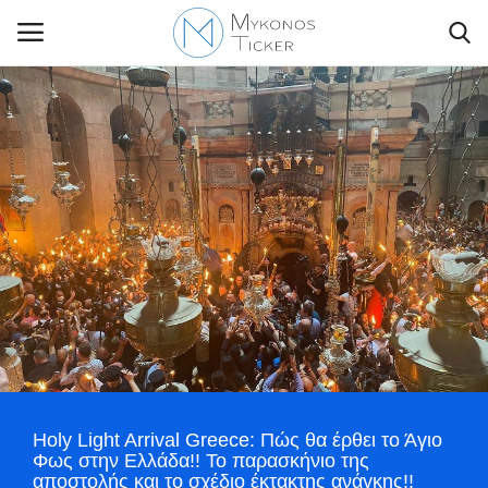
Contact Us
Politique
Business
Travel
World
Holy Light Arrival Greece: Πώς θα έρθει το Άγιο
Style Adorés
Φως στην Ελλάδα!! Το παρασκήνιο της
αποστολής και το σχέδιο έκτακτης ανάγκης!!