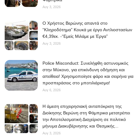
Αυγ 3, 2026
O Χρήστος Βερώνης απαντά στο
“Κληροδότημα” Κουκά με έργο Αντλιοστασίων
€4,39εκ. -“Εμείς Μιλάμε με Έργα”
Αυγ 3, 2026
Police Misconduct: Συνελήφθη αστυνομικός
στην Μύκονο, για επικίνδυνη οδήγηση και
απείθεια! Χρησιμοποίησε φάρο και σειρήνα για
προσπεράσεις στο μποτιλιάρισμα!
Αυγ 6, 2026
Η άμεση επιχειρησιακή ανταπόκριση της
Διοίκησης Βερώνη στη Φάμπρικα μετατρέπει
την Αποτελεσματική Διαχείριση σε πολιτικό
μήνυμα Διακυβέρνησης και Θεσμικής...
Αυγ 3, 2026