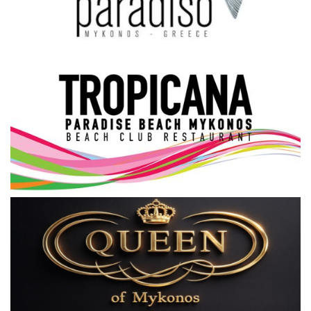
Science & Tech
Aegean Islands
Σεβασμιώτατος Δωρόθεος Β’
Cost Of Living Crisis
Opinion + Analysis
L’Art des Sens
All News
Local Elections 2023
About