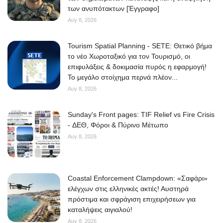
των ανυπότακτων [Έγγραφο]
Αυγ 8, 2026
Tourism Spatial Planning - SETE: Θετικό βήμα
το νέο Χωροταξικό για τον Τουρισμό, οι
επιφυλάξεις & δοκιμασία πυρός η εφαρμογή!
Το μεγάλο στοίχημα περνά πλέον...
Αυγ 8, 2026
Sunday's Front pages: TIF Relief vs Fire Crisis
- ΔΕΘ, Φόροι & Πύρινο Μέτωπο
Αυγ 8, 2026
Coastal Enforcement Clampdown: «Σαφάρι»
ελέγχων στις ελληνικές ακτές! Αυστηρά
πρόστιμα και σφράγιση επιχειρήσεων για
καταλήψεις αιγιαλού!
Αυγ 8, 2026