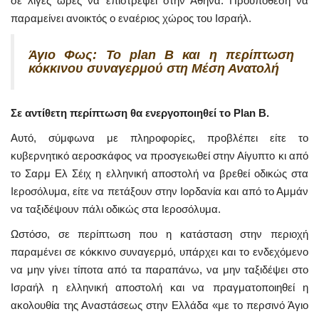
σε λίγες ώρες να επιστρέψει στην Αθήνα. Προϋπόθεση να
παραμείνει ανοικτός ο εναέριος χώρος του Ισραήλ.
Άγιο Φως: Το plan B και η περίπτωση
κόκκινου συναγερμού στη Μέση Ανατολή
Σε αντίθετη περίπτωση θα ενεργοποιηθεί το Plan B.
Αυτό, σύμφωνα με πληροφορίες, προβλέπει είτε το
κυβερνητικό αεροσκάφος να προσγειωθεί στην Αίγυπτο κι από
το Σαρμ Ελ Σέιχ η ελληνική αποστολή να βρεθεί οδικώς στα
Ιεροσόλυμα, είτε να πετάξουν στην Ιορδανία και από το Αμμάν
να ταξιδέψουν πάλι οδικώς στα Ιεροσόλυμα.
Ωστόσο, σε περίπτωση που η κατάσταση στην περιοχή
παραμένει σε κόκκινο συναγερμό, υπάρχει και το ενδεχόμενο
να μην γίνει τίποτα από τα παραπάνω, να μην ταξιδέψει στο
Ισραήλ η ελληνική αποστολή και να πραγματοποιηθεί η
ακολουθία της Αναστάσεως στην Ελλάδα «με το περσινό Άγιο