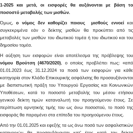
1-2025 και μετά, οι εισφορές θα αυξάνονται με βάση το
ποσοστό μεταβολής των μισθών.
Όμως,
ο νόμος δεν καθορίζει ποιους μισθούς εννοεί
κα
συγκεκριμένα εάν ο δείκτης μισθών θα προκύπτει από τις
μεταβολές των μισθών του ιδιωτικού τομέα ή του ιδιωτικού και του
δημοσίου τομέα.
Η αύξηση των εισφορών είναι αποτέλεσμα της πρόβλεψης του
νόμου Βρούτση (4670/2020)
, ο οποίος προβλέπει πως: «απ
01.01.2023 έως 31.12.2024 τα ποσά των εισφορών για κάθε
κατηγορία στον Κλάδο Επικουρικής ασφάλισης θα προσαυξάνονται
με διαπιστωτική πράξη του Υπουργού Εργασίας και Κοινωνικών
Υποθέσεων, κατά το ποσοστό μεταβολής του μέσου ετήσιου
γενικού δείκτη τιμών καταναλωτή του προηγούμενου έτους. Σε
περίπτωση αρνητικής τιμής του ως άνω ποσοστού, το ποσό της
εισφοράς θα παραμένει στα επίπεδα του προηγούμενου έτους.
Από την 01.01.2025 και εφεξής τα ως άνω ποσά των ασφαλιστικών
κατηγοριών θα προσαυξάνονται κατ’ έτος κατά τον δείκτη