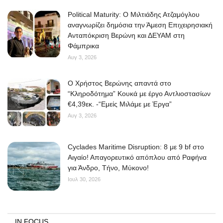
Political Maturity: Ο Μιλτιάδης Ατζαμόγλου
αναγνωρίζει δημόσια την Άμεση Επιχειρησιακή
Ανταπόκριση Βερώνη και ΔΕΥΑΜ στη
Φάμπρικα
Αυγ 3, 2026
O Χρήστος Βερώνης απαντά στο
“Κληροδότημα” Κουκά με έργο Αντλιοστασίων
€4,39εκ. -“Εμείς Μιλάμε με Έργα”
Αυγ 3, 2026
Cyclades Maritime Disruption: 8 με 9 bf στο
Αιγαίο! Απαγορευτικό απόπλου από Ραφήνα
για Άνδρο, Τήνο, Μύκονο!
Ιουλ 30, 2026
IN FOCUS