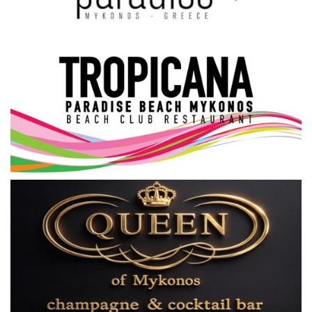
Science & Tech
Aegean Islands
Σεβασμιώτατος Δωρόθεος Β’
Cost Of Living Crisis
Opinion + Analysis
L’Art des Sens
Local Elections 2023
All News
About