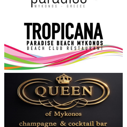
Science & Tech
Aegean Islands
Σεβασμιώτατος Δωρόθεος Β’
Cost Of Living Crisis
Opinion + Analysis
L’Art des Sens
All News
Local Elections 2023
About