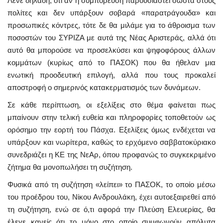
Λένε δηλαδή, ότι αν η συμπόρευση παρουσιαστεί σωστά στους
πολίτες και δεν υπάρξουν σοβαρά «παρατράγουδα» και
προσωπικές κόντρες, τότε δε θα μιλάμε για το άθροισμα των
ποσοστών του ΣΥΡΙΖΑ με αυτά της Νέας Αριστεράς, αλλά ότι
αυτό θα μπορούσε να προσελκύσει και ψηφοφόρους άλλων
κομμάτων (κυρίως από το ΠΑΣΟΚ) που θα ήθελαν μια
ενωτική προοδευτική επιλογή, αλλά που τους προκαλεί
αποστροφή ο σημερινός κατακερματισμός των δυνάμεων.
Σε κάθε περίπτωση, οι εξελίξεις στο θέμα φαίνεται πως
μπαίνουν στην τελική ευθεία και πληροφορίες τοποθετούν ως
ορόσημο την εορτή του Πάσχα. Εξελίξεις όμως ενδέχεται να
υπάρξουν και νωρίτερα, καθώς το ερχόμενο σαββατοκύριακο
συνεδριάζει η ΚΕ της ΝεΑρ, όπου προφανώς το συγκεκριμένο
ζήτημα θα μονοπωλήσει τη συζήτηση.
Φυσικά από τη συζήτηση «λείπει» το ΠΑΣΟΚ, το οποίο μέσω
του προέδρου του, Νίκου Ανδρουλάκη, έχει αυτοεξαιρεθεί από
τη συζήτηση, ενώ σε ό,τι αφορά την Πλεύση Ελευερίας, θα
έλεγε κανείς ότι το μόνο στο οποίο συμφωνούν απόλυτα