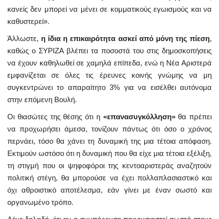
κανείς δεν μπορεί να μένει σε κομματικούς εγωισμούς και να
καθυστερεί».
Άλλωστε,
η ίδια η επικαιρότητα ασκεί από μόνη της πίεση
,
καθώς ο ΣΥΡΙΖΑ βλέπει τα ποσοστά του στις δημοσκοπήσεις
να έχουν καθηλωθεί σε χαμηλά επίπεδα, ενώ η Νέα Αριστερά
εμφανίζεται σε όλες τις έρευνες κοινής γνώμης να μη
συγκεντρώνει το απαραίτητο 3% για να εισέλθει αυτόνομα
στην επόμενη Βουλή.
Οι θιασώτες της θέσης ότι η
«επανασυγκόλληση»
θα πρέπει
να προχωρήσει άμεσα, τονίζουν πάντως ότι όσο ο χρόνος
περνάει, τόσο θα χάνει τη δυναμική της μια τέτοια απόφαση.
Εκτιμούν ωστόσο ότι η δυναμική που θα είχε μια τέτοια εξέλιξη,
τη στιγμή που οι ψηφοφόροι της κεντοαριστεράς αναζητούν
πολιτική στέγη, θα μπορούσε να έχει πολλαπλασιαστικό και
όχι αθροιστικό αποτέλεσμα, εάν γίνει με έναν σωστό και
οργανωμένο τρόπο.