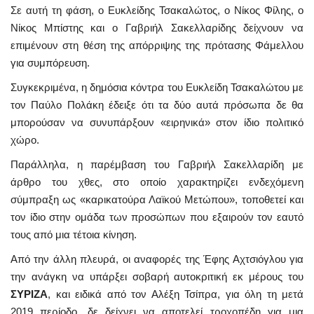
Σε αυτή τη φάση, ο Ευκλείδης Τσακαλώτος, ο Νίκος Φίλης, ο
Νίκος Μπίστης και ο Γαβριήλ Σακελλαρίδης δείχνουν να
επιμένουν στη θέση της απόρριψης της πρότασης Φάμελλου
για συμπόρευση.
Συγκεκριμένα, η δημόσια κόντρα του Ευκλείδη Τσακαλώτου με
τον Παύλο Πολάκη έδειξε ότι τα δύο αυτά πρόσωπα δε θα
μπορούσαν να συνυπάρξουν «ειρηνικά» στον ίδιο πολιτικό
χώρο.
Παράλληλα, η παρέμβαση του Γαβριήλ Σακελλαρίδη με
άρθρο του χθες, στο οποίο χαρακτηρίζει ενδεχόμενη
σύμπραξη ως «καρικατούρα Λαϊκού Μετώπου», τοποθετεί και
τον ίδιο στην ομάδα των προσώπων που εξαιρούν τον εαυτό
τους από μια τέτοια κίνηση.
Από την άλλη πλευρά, οι αναφορές της Έφης Αχτσιόγλου για
την ανάγκη να υπάρξει σοβαρή αυτοκριτική εκ μέρους του
ΣΥΡΙΖΑ
, και ειδικά από τον Αλέξη Τσίπρα, για όλη τη μετά
2019 περίοδο, δε δείχνει να αποτελεί τροχοπέδη για μια