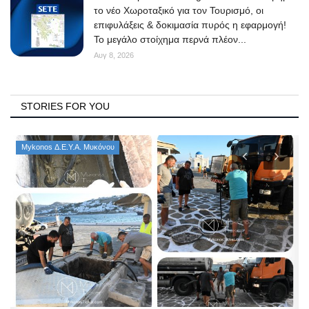
το νέο Χωροταξικό για τον Τουρισμό, οι
επιφυλάξεις & δοκιμασία πυρός η εφαρμογή!
Το μεγάλο στοίχημα περνά πλέον...
Αυγ 8, 2026
STORIES FOR YOU
Mykonos Δ.Ε.Υ.Α. Μυκόνου