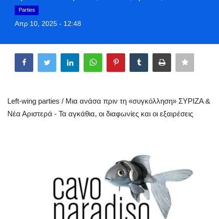
Greece
Parties
Απρ 10, 2025 - 12:48
Entertainment
Share
Arts & Culture
Mykonos
Left-wing parties / Μια ανάσα πριν τη «συγκόλληση» ΣΥΡΙΖΑ &
Mykonos Ticker TV
Νέα Αριστερά - Τα αγκάθια, οι διαφωνίες και οι εξαιρέσεις
Sport
Health
Sustainability
In Pictures