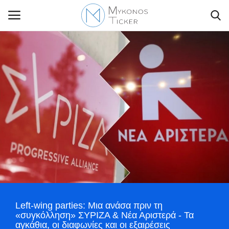
Contact Us
Politique
Business
Travel
World
Left-wing parties: Μια ανάσα πριν τη
Style Adorés
«συγκόλληση» ΣΥΡΙΖΑ & Νέα Αριστερά - Τα
αγκάθια, οι διαφωνίες και οι εξαιρέσεις