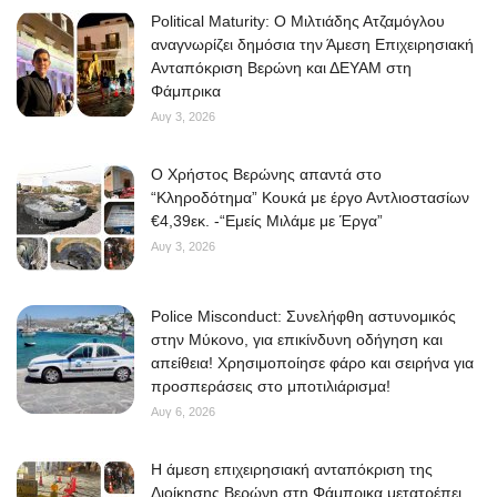
Political Maturity: Ο Μιλτιάδης Ατζαμόγλου
αναγνωρίζει δημόσια την Άμεση Επιχειρησιακή
Ανταπόκριση Βερώνη και ΔΕΥΑΜ στη
Φάμπρικα
Αυγ 3, 2026
O Χρήστος Βερώνης απαντά στο
“Κληροδότημα” Κουκά με έργο Αντλιοστασίων
€4,39εκ. -“Εμείς Μιλάμε με Έργα”
Αυγ 3, 2026
Police Misconduct: Συνελήφθη αστυνομικός
στην Μύκονο, για επικίνδυνη οδήγηση και
απείθεια! Χρησιμοποίησε φάρο και σειρήνα για
προσπεράσεις στο μποτιλιάρισμα!
Αυγ 6, 2026
Η άμεση επιχειρησιακή ανταπόκριση της
Διοίκησης Βερώνη στη Φάμπρικα μετατρέπει