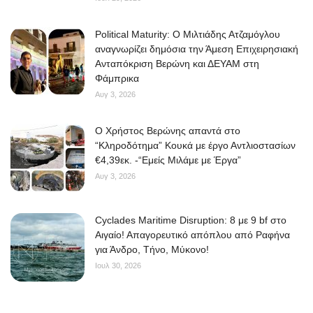
Political Maturity: Ο Μιλτιάδης Ατζαμόγλου
αναγνωρίζει δημόσια την Άμεση Επιχειρησιακή
Ανταπόκριση Βερώνη και ΔΕΥΑΜ στη
Φάμπρικα
Αυγ 3, 2026
O Χρήστος Βερώνης απαντά στο
“Κληροδότημα” Κουκά με έργο Αντλιοστασίων
€4,39εκ. -“Εμείς Μιλάμε με Έργα”
Αυγ 3, 2026
Cyclades Maritime Disruption: 8 με 9 bf στο
Αιγαίο! Απαγορευτικό απόπλου από Ραφήνα
για Άνδρο, Τήνο, Μύκονο!
Ιουλ 30, 2026