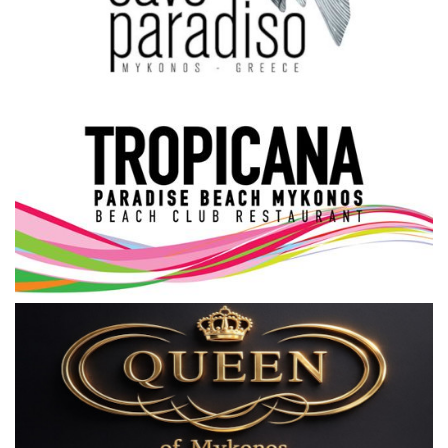
Science & Tech
Aegean Islands
Σεβασμιώτατος Δωρόθεος Β’
Cost Of Living Crisis
Opinion + Analysis
L’Art des Sens
Local Elections 2023
All News
About