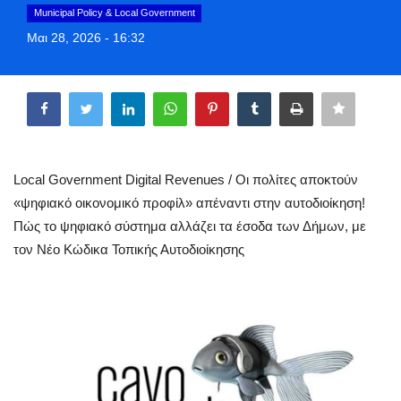
Municipal Policy & Local Government
Greece
Μαι 28, 2026 - 16:32
Entertainment
Share
Arts & Culture
Mykonos
Local Government Digital Revenues / Οι πολίτες αποκτούν
Mykonos Ticker TV
«ψηφιακό οικονομικό προφίλ» απέναντι στην αυτοδιοίκηση!
Πώς το ψηφιακό σύστημα αλλάζει τα έσοδα των Δήμων, με
Sport
τον Νέο Κώδικα Τοπικής Αυτοδιοίκησης
Health
Sustainability
In Pictures