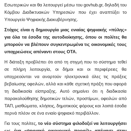
Εσωτερικών και θα λειτουργεί μέσω του govhub.gr, δηλαδή του
Κόμβου Διαδικτυακών Υπηρεσιών που έχει αναπτύξει το
Υπουργείο Ψηφιακής Διακυβέρνησης.
Στόχος είναι η δημιουργία μιας ενιαίας ψηφιακής «πύλης»
για όλα τα έσοδα της αυτοδιοίκησης, όπου οι πολίτες θα
μπορούν να βλέπουν συγκεντρωμένα τις οικονομικές τους
υποχρεώσεις απέναντι στους ΟΤΑ.
Η διάταξη προβλέπει ότι από τη στιγμή που το σύστημα τεθεί
σε πλήρη λειτουργία, οι δήμοι και οι περιφέρειες θα
υποχρεούνται να αναρτούν ηλεκτρονικά όλες τις πράξεις
βεβαίωσης οφειλών, αλλά και κάθε σχετική πράξη που αφορά
τη διαδικασία είσπραξης. Αυτό σημαίνει ότι η διαδικασία
παρακολούθησης δημοτικών τελών, προστίμων, οφειλών από
ΤΑΠ, μισθώματα, κλήσεις, δημοτικούς φόρους και λοιπά έσοδα
περνά πλέον σε ένα ενιαίο ψηφιακό περιβάλλον.
Για τους πολίτες,
το νέο σύστημα φιλοδοξεί να λειτουργήσει
ως ένα «ψηφιακό οικονομικό προφίλ» απέναντι στην