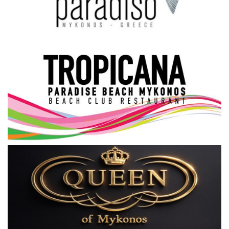
Science & Tech
Aegean Islands
Σεβασμιώτατος Δωρόθεος Β’
Cost Of Living Crisis
Opinion + Analysis
L’Art des Sens
All News
Local Elections 2023
About