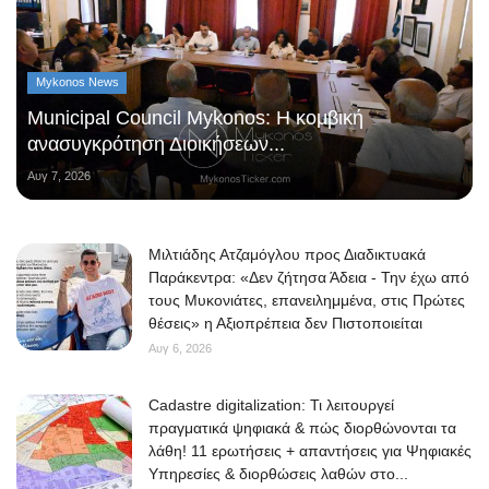
Mykonos News
Municipal Council Mykonos: Η κομβική
ανασυγκρότηση Διοικήσεων...
Αυγ 7, 2026
Μιλτιάδης Ατζαμόγλου προς Διαδικτυακά
Παράκεντρα: «Δεν ζήτησα Άδεια - Την έχω από
τους Μυκονιάτες, επανειλημμένα, στις Πρώτες
θέσεις» η Αξιοπρέπεια δεν Πιστοποιείται
Αυγ 6, 2026
Cadastre digitalization: Τι λειτουργεί
πραγματικά ψηφιακά & πώς διορθώνονται τα
λάθη! 11 ερωτήσεις + απαντήσεις για Ψηφιακές
Υπηρεσίες & διορθώσεις λαθών στο...