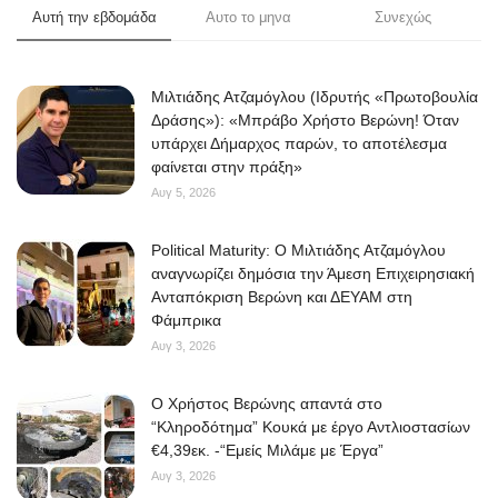
Αυτή την εβδομάδα
Αυτο το μηνα
Συνεχώς
Μιλτιάδης Ατζαμόγλου (Ιδρυτής «Πρωτοβουλία
Δράσης»): «Μπράβο Χρήστο Βερώνη! Όταν
υπάρχει Δήμαρχος παρών, το αποτέλεσμα
φαίνεται στην πράξη»
Αυγ 5, 2026
Political Maturity: Ο Μιλτιάδης Ατζαμόγλου
αναγνωρίζει δημόσια την Άμεση Επιχειρησιακή
Ανταπόκριση Βερώνη και ΔΕΥΑΜ στη
Φάμπρικα
Αυγ 3, 2026
O Χρήστος Βερώνης απαντά στο
“Κληροδότημα” Κουκά με έργο Αντλιοστασίων
€4,39εκ. -“Εμείς Μιλάμε με Έργα”
Αυγ 3, 2026