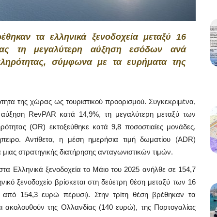
έθηκαν τα ελληνικά ξενοδοχεία μεταξύ 16
τας τη μεγαλύτερη αύξηση εσόδων ανά
πληρότητας, σύμφωνα με τα ευρήματα της
ότητα της χώρας ως τουριστικού προορισμού. Συγκεκριμένα,
ή αύξηση RevPAR κατά 14,9%, τη μεγαλύτερη μεταξύ των
ότητας (OR) εκτοξεύθηκε κατά 9,8 ποσοστιαίες μονάδες,
πειρο. Αντίθετα, η μέση ημερήσια τιμή δωματίου (ADR)
α μιας στρατηγικής διατήρησης ανταγωνιστικών τιμών.
 στα Ελληνικά ξενοδοχεία το Μάιο του 2025 ανήλθε σε 154,7
ηνικό ξενοδοχείο βρίσκεται στη δεύετρη θέση μεταξύ των 16
από 154,3 ευρώ πέρυσι). Στην τρίτη θέση βρέθηκαν τα
ι ακολουθούν της Ολλανδίας (140 ευρώ), της Πορτογαλίας