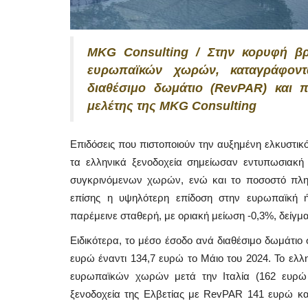
MKG Consulting / Στην κορυφή βρ
ευρωπαϊκών χωρών, καταγράφον
διαθέσιμο δωμάτιο (RevPAR) και 
μελέτης της MKG Consulting
Επιδόσεις που πιστοποιούν την αυξημένη ελκυστικ
τα ελληνικά ξενοδοχεία σημείωσαν εντυπωσιακ
συγκρινόμενων χωρών, ενώ και το ποσοστό πληρ
επίσης η υψηλότερη επίδοση στην ευρωπαϊκή ή
παρέμεινε σταθερή, με οριακή μείωση -0,3%, δείγμ
Ειδικότερα, το μέσο έσοδο ανά διαθέσιμο δωμάτιο
ευρώ έναντι 134,7 ευρώ το Μάιο του 2024. Το ελλ
ευρωπαϊκών χωρών μετά την Ιταλία (162 ευρώ 
ξενοδοχεία της Ελβετίας με RevPAR 141 ευρώ κα