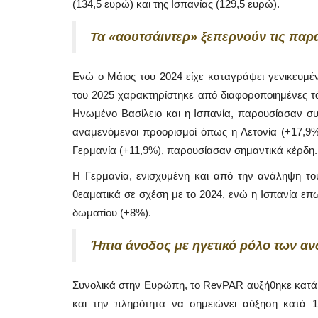
(134,5 ευρώ) και της Ισπανίας (129,5 ευρώ).
Τα «αουτσάιντερ» ξεπερνούν τις παρ
Ενώ ο Μάιος του 2024 είχε καταγράψει γενικευμέ
του 2025 χαρακτηρίστηκε από διαφοροποιημένες τά
Ηνωμένο Βασίλειο και η Ισπανία, παρουσίασαν συγ
αναμενόμενοι προορισμοί όπως η Λετονία (+17,9%
Γερμανία (+11,9%), παρουσίασαν σημαντικά κέρδη.
Η Γερμανία, ενισχυμένη και από την ανάληψη το
θεαματικά σε σχέση με το 2024, ενώ η Ισπανία επω
δωματίου (+8%).
Mykonos Δ.Ε.Υ.Α. Μυκόνου
Ήπια άνοδος με ηγετικό ρόλο των α
Συνολικά στην Ευρώπη, το RevPAR αυξήθηκε κατά 4
και την πληρότητα να σημειώνει αύξηση κατά 1