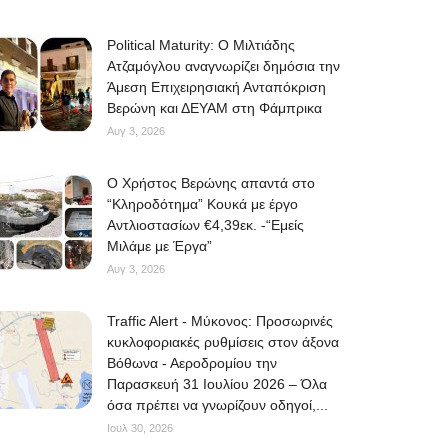
Political Maturity: Ο Μιλτιάδης
Ατζαμόγλου αναγνωρίζει δημόσια την
Άμεση Επιχειρησιακή Ανταπόκριση
Βερώνη και ΔΕΥΑΜ στη Φάμπρικα
Αυγ 3, 2026
O Χρήστος Βερώνης απαντά στο
“Κληροδότημα” Κουκά με έργο
Αντλιοστασίων €4,39εκ. -“Εμείς
Μιλάμε με Έργα”
Αυγ 3, 2026
Traffic Alert - Μύκονος: Προσωρινές
κυκλοφοριακές ρυθμίσεις στον άξονα
Βόθωνα - Αεροδρομίου την
Παρασκευή 31 Ιουλίου 2026 – Όλα
όσα πρέπει να γνωρίζουν οδηγοί,...
Ιουλ 30, 2026