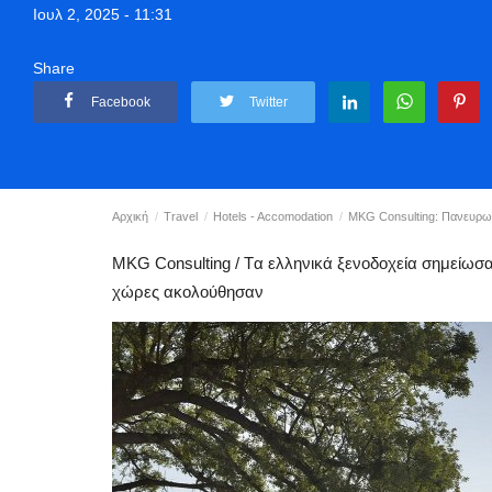
Ιουλ 2, 2025 - 11:31
Share
Facebook
Twitter
Αρχική
Travel
Hotels - Accomodation
MKG Consulting: Πανευρωπα
MKG Consulting / Tα ελληνικά ξενοδοχεία σημείωσ
χώρες ακολούθησαν