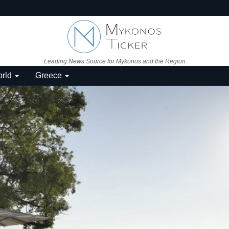
Leading News Source for Mykonos and the Region
rld
Greece