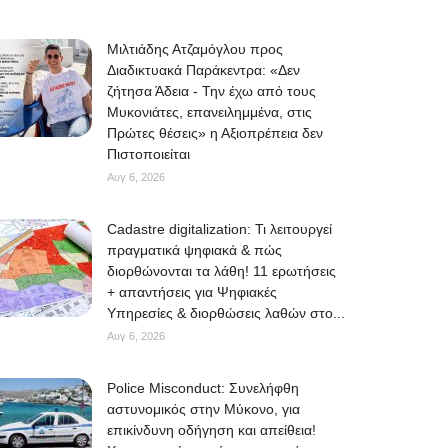
Μιλτιάδης Ατζαμόγλου προς
Διαδικτυακά Παράκεντρα: «Δεν
ζήτησα Άδεια - Την έχω από τους
Μυκονιάτες, επανειλημμένα, στις
Πρώτες θέσεις» η Αξιοπρέπεια δεν
Πιστοποιείται
Αυγ 6, 2026
Cadastre digitalization: Τι λειτουργεί
πραγματικά ψηφιακά & πώς
διορθώνονται τα λάθη! 11 ερωτήσεις
+ απαντήσεις για Ψηφιακές
Υπηρεσίες & διορθώσεις λαθών στο...
Αυγ 6, 2026
Police Misconduct: Συνελήφθη
αστυνομικός στην Μύκονο, για
επικίνδυνη οδήγηση και απείθεια!