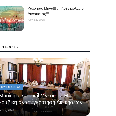
Kαλό μας Μήνα!!! ... ήρθε κιόλας ο
Αύγουστος!!!
Ιουλ 31, 2020
IN FOCUS
Mykonos News
Municipal Council Mykonos: Η
κομβική ανασυγκρότηση Διοικήσεων...
Αυγ 7, 2026