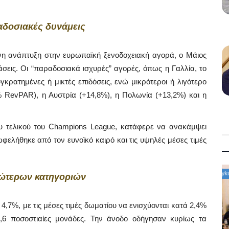
αδοσιακές δυνάμεις
νη ανάπτυξη στην ευρωπαϊκή ξενοδοχειακή αγορά, ο Μάιος
σεις. Οι “παραδοσιακά ισχυρές” αγορές, όπως η Γαλλία, το
κρατημένες ή μικτές επιδόσεις, ενώ μικρότεροι ή λιγότερο
 RevPAR), η Αυστρία (+14,8%), η Πολωνία (+13,2%) και η
υ τελικού του Champions League, κατάφερε να ανακάμψει
φελήθηκε από τον ευνοϊκό καιρό και τις υψηλές μέσες τιμές
Mykonos News
νώτερων κατηγοριών
,7%, με τις μέσες τιμές δωματίου να ενισχύονται κατά 2,4%
,6 ποσοστιαίες μονάδες. Την άνοδο οδήγησαν κυρίως τα