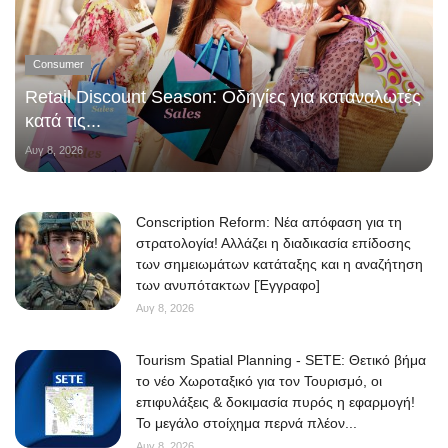
Consumer
Retail Discount Season: Οδηγίες για καταναλωτές
κατά τις...
Αυγ 8, 2026
Conscription Reform: Νέα απόφαση για τη
στρατολογία! Αλλάζει η διαδικασία επίδοσης
των σημειωμάτων κατάταξης και η αναζήτηση
των ανυπότακτων [Έγγραφο]
Αυγ 8, 2026
Tourism Spatial Planning - SETE: Θετικό βήμα
το νέο Χωροταξικό για τον Τουρισμό, οι
επιφυλάξεις & δοκιμασία πυρός η εφαρμογή!
Το μεγάλο στοίχημα περνά πλέον...
Αυγ 8, 2026