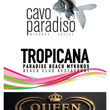
Science & Tech
Aegean Islands
Σεβασμιώτατος Δωρόθεος Β’
Cost Of Living Crisis
Opinion + Analysis
L’Art des Sens
All News
Local Elections 2023
About