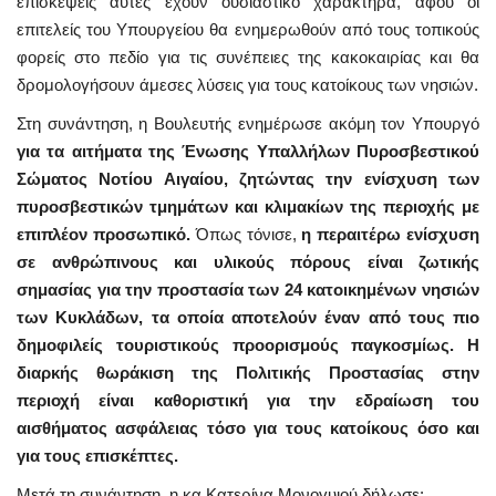
επισκέψεις αυτές έχουν ουσιαστικό χαρακτήρα, αφού οι
επιτελείς του Υπουργείου θα ενημερωθούν από τους τοπικούς
φορείς στο πεδίο για τις συνέπειες της κακοκαιρίας και θα
δρομολογήσουν άμεσες λύσεις για τους κατοίκους των νησιών.
Στη συνάντηση, η Βουλευτής ενημέρωσε ακόμη τον Υπουργό
για τα αιτήματα της Ένωσης Υπαλλήλων Πυροσβεστικού
Σώματος Νοτίου Αιγαίου, ζητώντας την ενίσχυση των
πυροσβεστικών τμημάτων και κλιμακίων της περιοχής με
επιπλέον προσωπικό.
Όπως τόνισε,
η περαιτέρω ενίσχυση
σε ανθρώπινους και υλικούς πόρους είναι ζωτικής
σημασίας για την προστασία των 24 κατοικημένων νησιών
των Κυκλάδων, τα οποία αποτελούν έναν από τους πιο
δημοφιλείς τουριστικούς προορισμούς παγκοσμίως. Η
διαρκής θωράκιση της Πολιτικής Προστασίας στην
περιοχή είναι καθοριστική για την εδραίωση του
αισθήματος ασφάλειας τόσο για τους κατοίκους όσο και
για τους επισκέπτες.
Μετά τη συνάντηση, η κα Κατερίνα Μονογυιού δήλωσε: