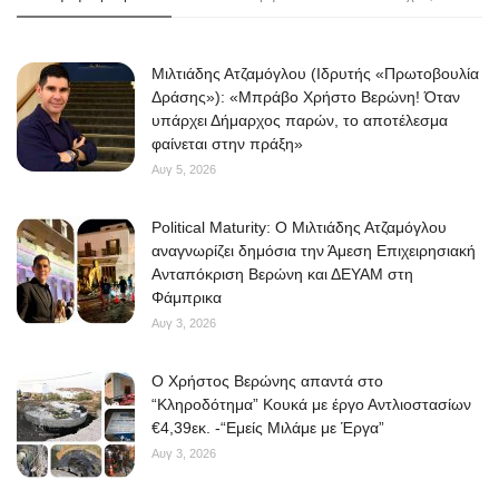
Μιλτιάδης Ατζαμόγλου (Ιδρυτής «Πρωτοβουλία
Δράσης»): «Μπράβο Χρήστο Βερώνη! Όταν
υπάρχει Δήμαρχος παρών, το αποτέλεσμα
φαίνεται στην πράξη»
Αυγ 5, 2026
Political Maturity: Ο Μιλτιάδης Ατζαμόγλου
αναγνωρίζει δημόσια την Άμεση Επιχειρησιακή
Ανταπόκριση Βερώνη και ΔΕΥΑΜ στη
Φάμπρικα
Αυγ 3, 2026
O Χρήστος Βερώνης απαντά στο
“Κληροδότημα” Κουκά με έργο Αντλιοστασίων
€4,39εκ. -“Εμείς Μιλάμε με Έργα”
Αυγ 3, 2026