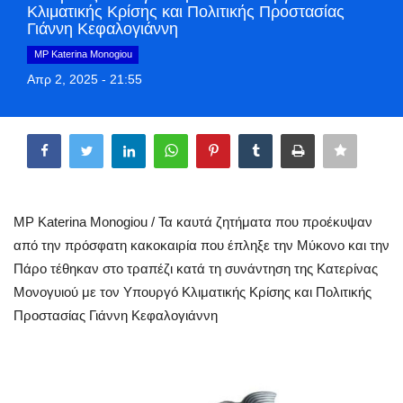
Κλιματικής Κρίσης και Πολιτικής Προστασίας
Greece
Γιάννη Κεφαλογιάννη
MP Katerina Monogiou
Entertainment
Απρ 2, 2025 - 21:55
Arts & Culture
Share
Mykonos
Mykonos Ticker TV
MP Katerina Monogiou / Τα καυτά ζητήματα που προέκυψαν
από την πρόσφατη κακοκαιρία που έπληξε την Μύκονο και την
Sport
Πάρο τέθηκαν στο τραπέζι κατά τη συνάντηση της Κατερίνας
Sustainability
Μονογυιού με τον Υπουργό Κλιματικής Κρίσης και Πολιτικής
Προστασίας Γιάννη Κεφαλογιάννη
Health
In Pictures