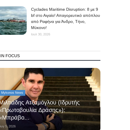
Cyclades Maritime Disruption: 8 με 9
bf στο Αιγαίο! Απαγορευτικό απόπλου
από Ραφήνα για Άνδρο, Τήνο,
Μύκονο!
Ιουλ 30, 2026
IN FOCUS
Mykonos News
Μιλτιάδης Ατζαμόγλου (Ιδρυτής
«Πρωτοβουλία Δράσης»):
«Μπράβο...
Αυγ 5, 2026