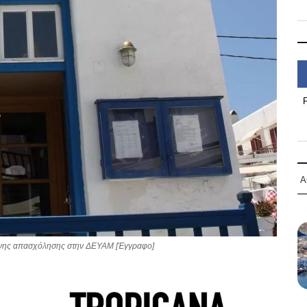
Α
μηνης απασχόλησης στην ΔΕΥΑΜ [Έγγραφο]