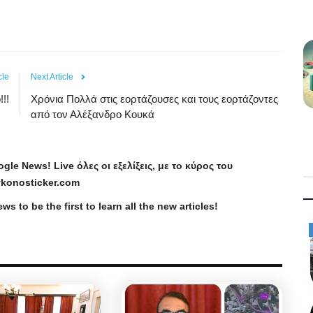
cle
Next Article
!!!
Χρόνια Πολλά στις εορτάζουσες και τους εορτάζοντες
από τον Αλέξανδρο Κουκά
ogle
News
!
Live
όλες οι εξελίξεις, με το κύρος του
konosticker
.
com
ews
to be the first to learn all the new articles!
Mykonos News