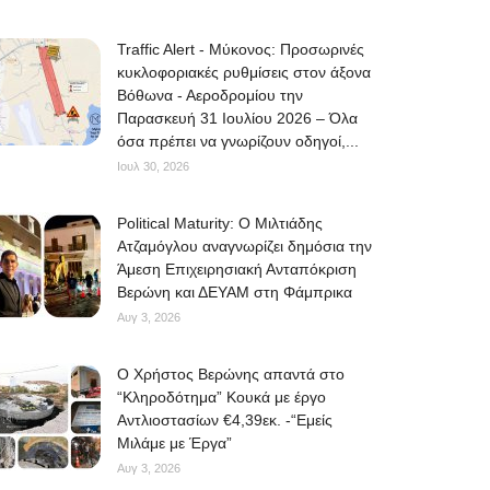
Traffic Alert - Μύκονος: Προσωρινές
κυκλοφοριακές ρυθμίσεις στον άξονα
Βόθωνα - Αεροδρομίου την
Παρασκευή 31 Ιουλίου 2026 – Όλα
όσα πρέπει να γνωρίζουν οδηγοί,...
Ιουλ 30, 2026
Political Maturity: Ο Μιλτιάδης
Ατζαμόγλου αναγνωρίζει δημόσια την
Άμεση Επιχειρησιακή Ανταπόκριση
Βερώνη και ΔΕΥΑΜ στη Φάμπρικα
Αυγ 3, 2026
O Χρήστος Βερώνης απαντά στο
“Κληροδότημα” Κουκά με έργο
Αντλιοστασίων €4,39εκ. -“Εμείς
Μιλάμε με Έργα”
Αυγ 3, 2026