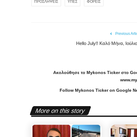
ΠΡΟΣΛΗΨΕΙΣ
ΥΠΕΣ
ΦΟΡΕΙΣ
Previous Arti
Hello July!! Καλό Μήνα, Ιούλιο
Ακολούθησε το
Mykonos
Ticker
στο
Go
www
.
my
Follow Mykonos Ticker on
Google N
Mykonos Municipal News
More on this story