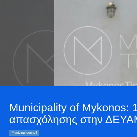
Municipality of Mykonos
απασχόλησης στην ΔΕΥΑ
Municipal council