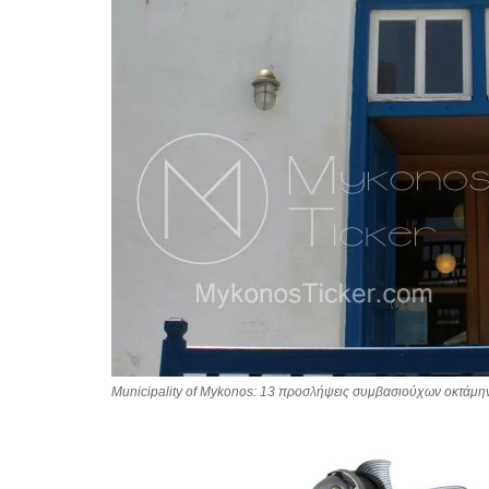
Municipality of Mykonos: 13 προσλήψεις συμβασιούχων οκτά