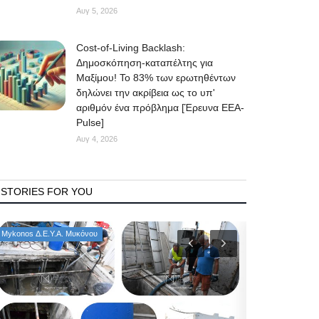
Αυγ 5, 2026
Cost-of-Living Backlash:
Δημοσκόπηση-καταπέλτης για
Μαξίμου! Το 83% των ερωτηθέντων
δηλώνει την ακρίβεια ως το υπ'
αριθμόν ένα πρόβλημα [Έρευνα ΕΕΑ-
Pulse]
Αυγ 4, 2026
STORIES FOR YOU
Mykonos Δ.Ε.Υ.Α. Μυκόνου
Government