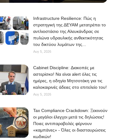
Infrastructure Resilience: Πώς η
στρατηγική της ΔΕΥΑΜ μετατρέπει το
αντλιοστάσιο της Αλευκάνδρας σε
πυλώνα υδραυλικής ανθεκτικότητας
του δικτύου λυμάτων της...
Αυγ 5, 2026
Cabinet Discipline: Διακοπές με
αστερίσκο! Να είναι alert όλες τις
ημέρες, η οδηγία Μητσοτάκη για τις
καλοκαιρινές άδειες στο επιτελείο του!
Αυγ 5, 2026
Tax Compliance Crackdown: Ξεκινούν
οι μεγάλοι έλεγχοι μετά τις δηλώσεις!
Ποιες αντιπαραβολές φέρνουν
«καμπάνες» - Όλες οι διασταυρώσεις
κωδικών!